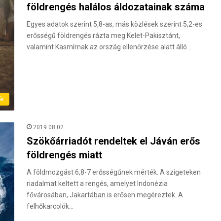
földrengés halálos áldozatainak száma
Egyes adatok szerint 5,8-as, más közlések szerint 5,2-es
erősségű földrengés rázta meg Kelet-Pakisztánt,
valamint Kasmírnak az ország ellenőrzése alatt álló…
ér
2019.08.02.
Szökőárriadót rendeltek el Jáván erős
földrengés miatt
A földmozgást 6,8-7 erősségűnek mérték. A szigeteken
riadalmat keltett a rengés, amelyet Indonézia
fővárosában, Jakartában is erősen megéreztek. A
felhőkarcolók…