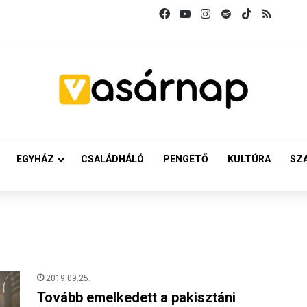
Facebook
YouTube
Instagram
Spotify
TikTok
RSS
EGYHÁZ
CSALÁDHÁLÓ
PENGETŐ
KULTÚRA
SZ
2019.09.25.
Tovább emelkedett a pakisztáni