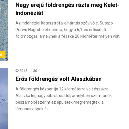
Nagy erejű földrengés rázta meg Kelet-
Indonéziát
Az indonéziai katasztrófa-elhárítás szóvivője, Sutopo
Purwo Nugroho elmondta, hogy a 6,1-es erősségű
földmozgás, amelynek a fészke 26 kilométer mélyen volt,
…
ér
2018.11.30.
Erős földrengés volt Alaszkában
A földrengés központja 12 kilométerre volt északra
Alaszka legnagyobb városától, amelyben szemtanúk
beszámolói szerint az épületek megremegtek, a
lámpaoszlopok és…