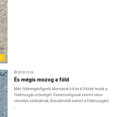
éb
2018.10.26.
És mégis mozog a föld
Más földrengésfigyelő állomások 6,6 és 6,9 közé teszik a
földmozgás erősségét. Szeizmológosuk szerint nincs
veszélye szökőárnak. Beszámolók szerint a földmozgást,
…