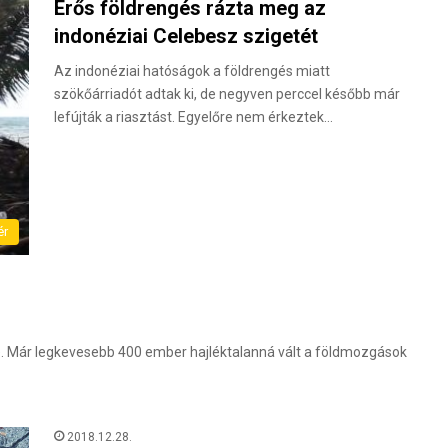
Erős földrengés rázta meg az
indonéziai Celebesz szigetét
Az indonéziai hatóságok a földrengés miatt
szökőárriadót adtak ki, de negyven perccel később már
lefújták a riasztást. Egyelőre nem érkeztek…
ér
e. Már legkevesebb 400 ember hajléktalanná vált a földmozgások
2018.12.28.