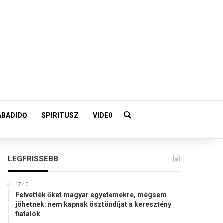
Keresés:
ABADIDŐ
SPIRITUSZ
VIDEÓ
LEGFRISSEBB
17:40
Felvették őket magyar egyetemekre, mégsem
jöhetnek: nem kapnak ösztöndíjat a keresztény
fiatalok