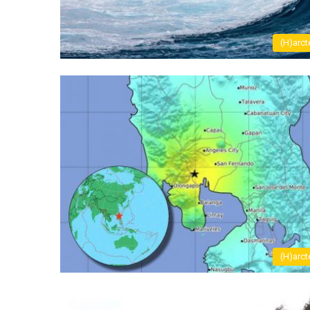
(H)arct
(H)arct