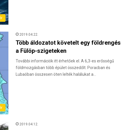
ér
2019.04.22.
Több áldozatot követelt egy földrengés
a Fülöp-szigeteken
További információk itt érhetőek el. A 6,3-es erősségű
földmozgásban több épület összedőlt. Poracban és
Lubaóban összesen öten lelték halálukat a…
ér
2019.04.12.