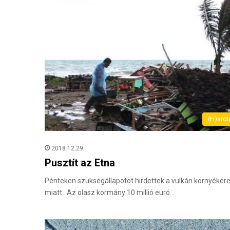
(H)arct
2018.12.29.
Pusztít az Etna
Pénteken szükségállapotot hirdettek a vulkán környékér
miatt. Az olasz kormány 10 millió euró…