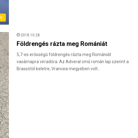
ér
2018.10.28.
Földrengés rázta meg Romániát
5,7-es erősségű földrengés rázta meg Romániát
vasárnapra virradóra. Az Adveral cmű román lap szerint a
Brassótól keletre, Vrancea megyében volt…