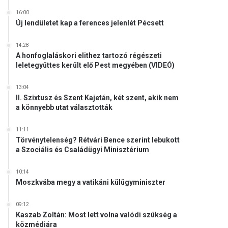
16:00
Új lendületet kap a ferences jelenlét Pécsett
14:28
A honfoglaláskori elithez tartozó régészeti
leletegyüttes került elő Pest megyében (VIDEÓ)
13:04
II. Szixtusz és Szent Kajetán, két szent, akik nem
a könnyebb utat választották
11:11
Törvénytelenség? Rétvári Bence szerint lebukott
a Szociális és Családügyi Minisztérium
10:14
Moszkvába megy a vatikáni külügyminiszter
09:12
Kaszab Zoltán: Most lett volna valódi szükség a
közmédiára