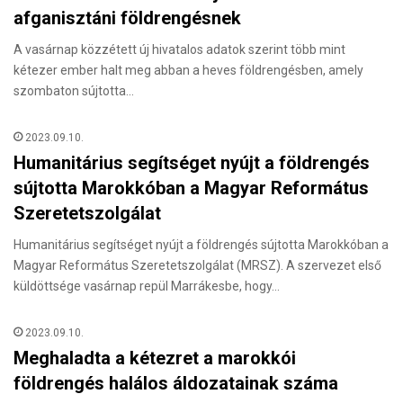
afganisztáni földrengésnek
A vasárnap közzétett új hivatalos adatok szerint több mint
kétezer ember halt meg abban a heves földrengésben, amely
szombaton sújtotta…
2023.09.10.
Humanitárius segítséget nyújt a földrengés
sújtotta Marokkóban a Magyar Református
Szeretetszolgálat
Humanitárius segítséget nyújt a földrengés sújtotta Marokkóban a
Magyar Református Szeretetszolgálat (MRSZ). A szervezet első
küldöttsége vasárnap repül Marrákesbe, hogy…
2023.09.10.
Meghaladta a kétezret a marokkói
földrengés halálos áldozatainak száma