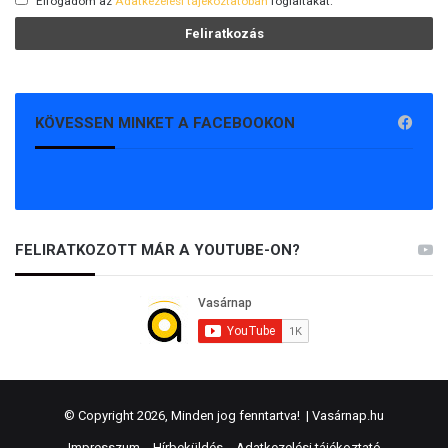
Elfogadom az
Adatkezelési tájékoztatóban
foglaltakat.
KÖVESSEN MINKET A FACEBOOKON
FELIRATKOZOTT MÁR A YOUTUBE-ON?
© Copyright 2026, Minden jog fenntartva! |
Vasárnap.hu
Impresszum
Hírbeküldés
Adatkezelési tájékoztató