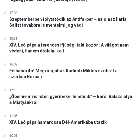
17:00
Szeptemberben folytatódik az Antifa-per – az olasz Ilaria
Salist továbbra is mentelmi jog védi
15:31
XIV. Leó pápa a ferences ifjúsági találkozón: A világot nem
védeni, hanem átölelni kell
14:02
Felháborító! Megrongálták Radnóti Miklós szobrát a
szerbiai Borban
12:35
„Őbenne mi is Isten gyermekei lehetünk” – Barsi Balázs atya
a Miatyánkról
11:08
XIV. Leó pápa hamarosan Dél-Amerikába utazik
10:04