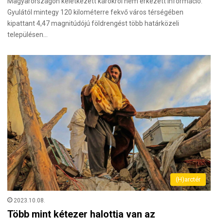
Magyarországon keletkezett károkról nem érkezett információ.
Gyulától mintegy 120 kilométerre fekvő város térségében
kipattant 4,47 magnitúdójú földrengést több határközeli
településen…
(H)arctér
2023.10.08.
Több mint kétezer halottja van az