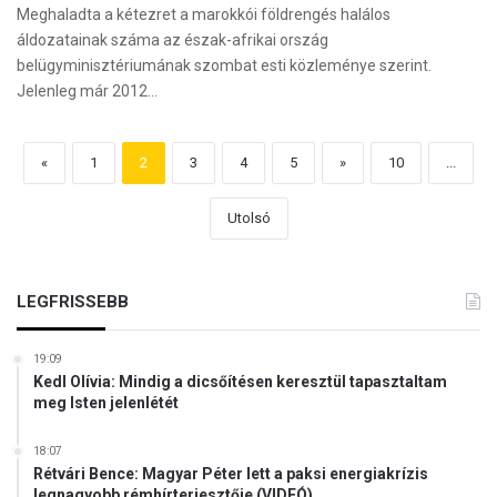
Meghaladta a kétezret a marokkói földrengés halálos
áldozatainak száma az észak-afrikai ország
belügyminisztériumának szombat esti közleménye szerint.
Jelenleg már 2012…
«
1
2
3
4
5
»
10
...
Utolsó
LEGFRISSEBB
19:09
Kedl Olívia: Mindig a dicsőítésen keresztül tapasztaltam
meg Isten jelenlétét
18:07
Rétvári Bence: Magyar Péter lett a paksi energiakrízis
legnagyobb rémhírterjesztője (VIDEÓ)