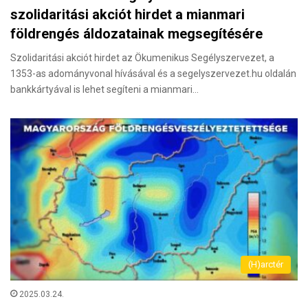
szolidaritási akciót hirdet a mianmari
földrengés áldozatainak megsegítésére
Szolidaritási akciót hirdet az Ökumenikus Segélyszervezet, a
1353-as adományvonal hívásával és a segelyszervezet.hu oldalán
bankkártyával is lehet segíteni a mianmari…
(H)arctér
2025.03.24.