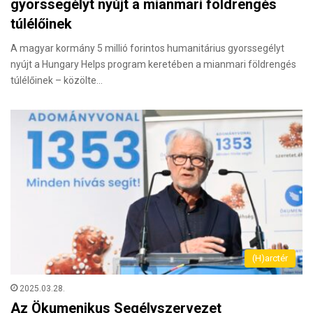
gyorssegélyt nyújt a mianmari földrengés
túlélőinek
A magyar kormány 5 millió forintos humanitárius gyorssegélyt
nyújt a Hungary Helps program keretében a mianmari földrengés
túlélőinek – közölte…
(H)arctér
2025.03.28.
Az Ökumenikus Segélyszervezet