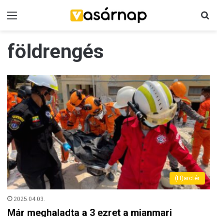
Menü
K
földrengés
(H)arctér
2025.04.03.
Már meghaladta a 3 ezret a mianmari