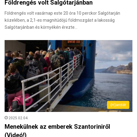
Földrengés volt Salgótarjánban
Földrengés volt vasárnap este 20 óra 10 perckor Salgótarján
közelében, a 2,1-es magnitúdójú földmozgást a lakosság
Salgótarjánban és környékén érezte…
(H)arctér
2025.02.04.
Menekülnek az emberek Szantoriniről
(Videó!)