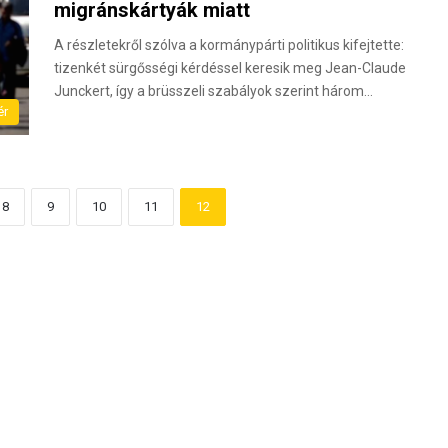
migránskártyák miatt
A részletekről szólva a kormánypárti politikus kifejtette:
tizenkét sürgősségi kérdéssel keresik meg Jean-Claude
Junckert, így a brüsszeli szabályok szerint három…
ér
8
9
10
11
12