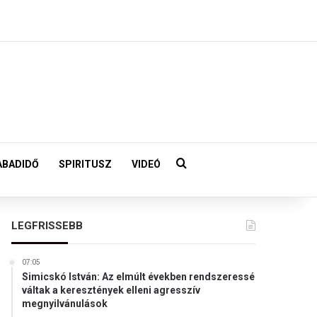
Keresés:
ABADIDŐ
SPIRITUSZ
VIDEÓ
LEGFRISSEBB
07:05
Simicskó István: Az elmúlt években rendszeressé
váltak a keresztények elleni agresszív
megnyilvánulások