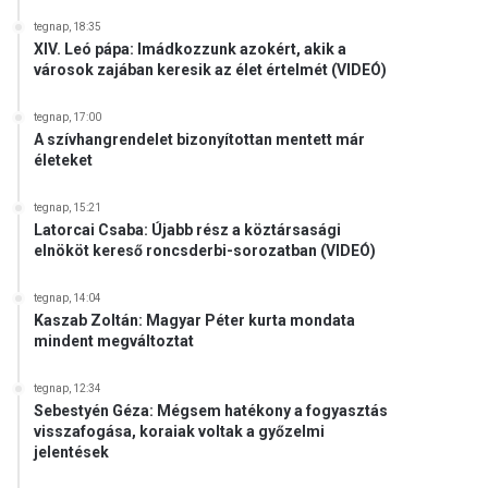
tegnap, 18:35
XIV. Leó pápa: Imádkozzunk azokért, akik a
városok zajában keresik az élet értelmét (VIDEÓ)
tegnap, 17:00
A szívhangrendelet bizonyítottan mentett már
életeket
tegnap, 15:21
Latorcai Csaba: Újabb rész a köztársasági
elnököt kereső roncsderbi-sorozatban (VIDEÓ)
tegnap, 14:04
Kaszab Zoltán: Magyar Péter kurta mondata
mindent megváltoztat
tegnap, 12:34
Sebestyén Géza: Mégsem hatékony a fogyasztás
visszafogása, koraiak voltak a győzelmi
jelentések