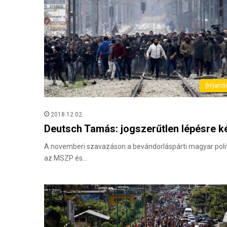
(H)arct
2018.12.02.
Deutsch Tamás: jogszerűtlen lépésre k
A novemberi szavazáson a bevándorláspárti magyar politi
az MSZP és…