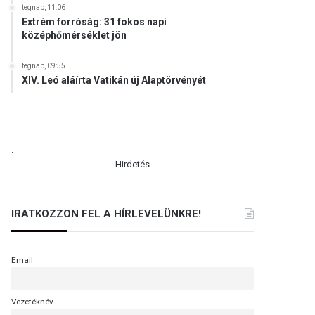
tegnap, 11:06
Extrém forróság: 31 fokos napi
középhőmérséklet jön
tegnap, 09:55
XIV. Leó aláírta Vatikán új Alaptörvényét
.
Hirdetés
IRATKOZZON FEL A HÍRLEVELÜNKRE!
Email
Vezetéknév