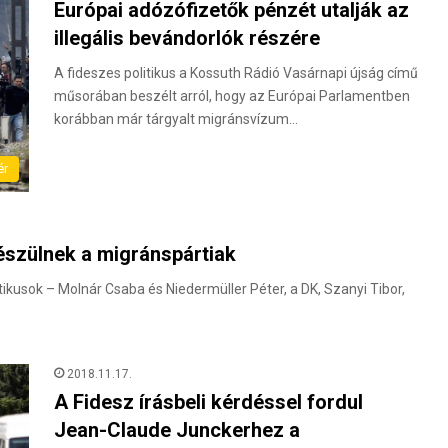
Európai adózófizetők pénzét utalják az
illegális bevándorlók részére
A fideszes politikus a Kossuth Rádió Vasárnapi újság című
műsorában beszélt arról, hogy az Európai Parlamentben
korábban már tárgyalt migránsvízum…
ér
észülnek a migránspártiak
kusok – Molnár Csaba és Niedermüller Péter, a DK, Szanyi Tibor,
2018.11.17.
A Fidesz írásbeli kérdéssel fordul
Jean-Claude Junckerhez a