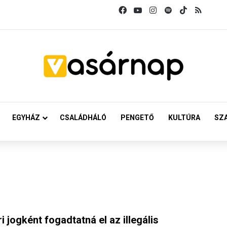
Facebook
YouTube
Instagram
Spotify
TikTok
RSS
EGYHÁZ
CSALÁDHÁLÓ
PENGETŐ
KULTÚRA
SZ
jogként fogadtatná el az illegális