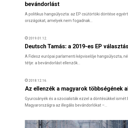
bevándorlást
A politikus hangsúlyozta: az EP csütörtöki döntése egyér
országokat, amelyek nem fogadnak…
2019.01.12.
Deutsch Tamás: a 2019-es EP választás
A Fidesz európai parlamenti képviselője hangsúlyozta, nég
tétje: a bevándorlást ellenzők…
2018.12.16.
Az ellenzék a magyarok többségének a
Gyurcsányék és a szocialisták ezzel a döntésükkel ismét
Magyarországra az illegális bevándorlókat –…