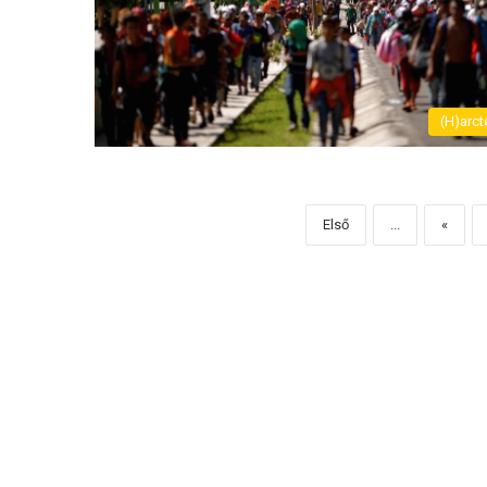
(H)arct
Első
...
«