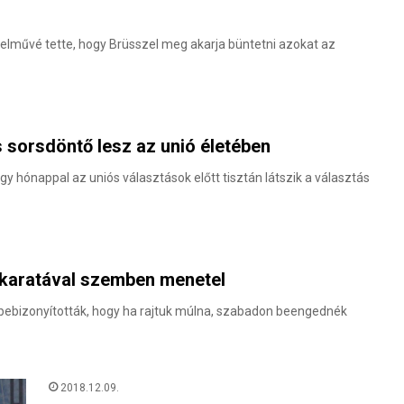
telművé tette, hogy Brüsszel meg akarja büntetni azokat az
 sorsdöntő lesz az unió életében
y hónappal az uniós választások előtt tisztán látszik a választás
karatával szemben menetel
 bebizonyították, hogy ha rajtuk múlna, szabadon beengednék
2018.12.09.