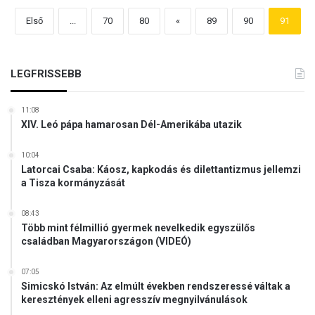
Első
...
70
80
«
89
90
91
LEGFRISSEBB
11:08
XIV. Leó pápa hamarosan Dél-Amerikába utazik
10:04
Latorcai Csaba: Káosz, kapkodás és dilettantizmus jellemzi
a Tisza kormányzását
08:43
Több mint félmillió gyermek nevelkedik egyszülős
családban Magyarországon (VIDEÓ)
07:05
Simicskó István: Az elmúlt években rendszeressé váltak a
keresztények elleni agresszív megnyilvánulások