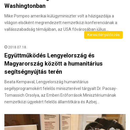
Washingtonban
Mike Pompeo amerikai külügyminiszter volt a házigazdája a
világon elsőként megrendezett nemzetközi konferenciának a
vallásszabadság témájában, az USA fővárosában július…
Keresztényüldözés
2018.07.18.
Együttműködés Lengyelország és
Magyarország között a humanitárius
segítségnyújtás terén
Beata Kempaval, Lengyelország humanitárius
segélyprogramokért felelős miniszterével tárgyalt Dr. Pacsay-
Tomassich Orsolya, az Emberi Erőforrások Minisztériumának
nemzetközi ügyekért felelős államtitkára és Azbej…