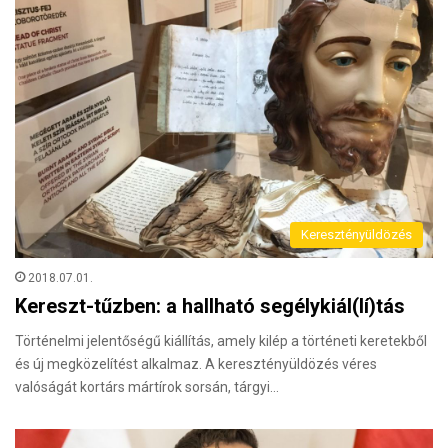
Keresztényüldözés
2018.07.01.
Kereszt-tűzben: a hallható segélykiál(lí)tás
Történelmi jelentőségű kiállítás, amely kilép a történeti keretekből
és új megközelítést alkalmaz. A keresztényüldözés véres
valóságát kortárs mártírok sorsán, tárgyi…