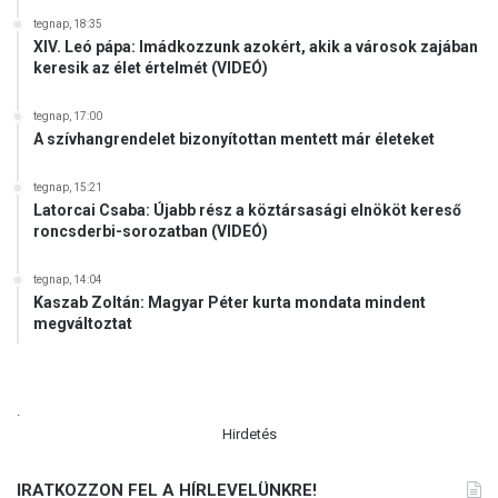
tegnap, 18:35
XIV. Leó pápa: Imádkozzunk azokért, akik a városok zajában
keresik az élet értelmét (VIDEÓ)
tegnap, 17:00
A szívhangrendelet bizonyítottan mentett már életeket
tegnap, 15:21
Latorcai Csaba: Újabb rész a köztársasági elnököt kereső
roncsderbi-sorozatban (VIDEÓ)
tegnap, 14:04
Kaszab Zoltán: Magyar Péter kurta mondata mindent
megváltoztat
.
Hirdetés
IRATKOZZON FEL A HÍRLEVELÜNKRE!