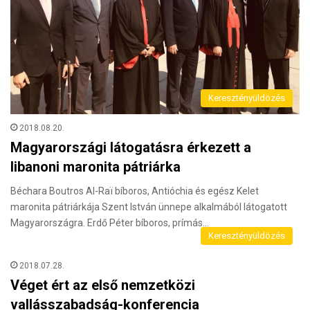
Keresztényüldözés
2018.08.20.
Magyarországi látogatásra érkezett a
libanoni maronita pátriárka
Béchara Boutros Al-Raï bíboros, Antióchia és egész Kelet
maronita pátriárkája Szent István ünnepe alkalmából látogatott
Magyarországra. Erdő Péter bíboros, prímás…
Keresztényüldözés
2018.07.28.
Véget ért az első nemzetközi
vallásszabadság-konferencia