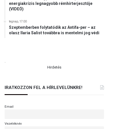
energiakrízis legnagyobb rémhírterjesztője
(VIDEÓ)
tegnap, 17:00
Szeptemberben folytatódik az Antifa-per – az
olasz Ilaria Salist továbbra is mentelmi jog védi
.
Hirdetés
IRATKOZZON FEL A HÍRLEVELÜNKRE!
Email
Vezetéknév