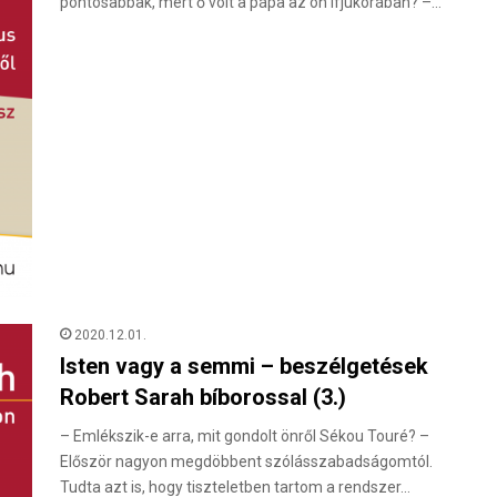
pontosabbak, mert ő volt a pápa az ön ifjúkorában? –…
2020.12.01.
Isten vagy a semmi – beszélgetések
Robert Sarah bíborossal (3.)
– Emlékszik-e arra, mit gondolt önről Sékou Touré? –
Először nagyon megdöbbent szólásszabadságomtól.
Tudta azt is, hogy tiszteletben tartom a rendszer…