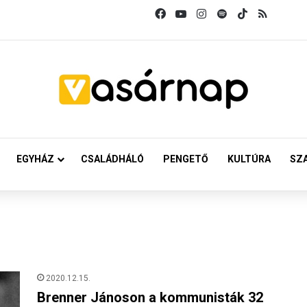
Facebook
YouTube
Instagram
Spotify
TikTok
RSS
EGYHÁZ
CSALÁDHÁLÓ
PENGETŐ
KULTÚRA
SZ
2020.12.15.
Brenner Jánoson a kommunisták 32