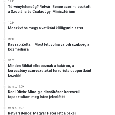
11:11
Törvénytelenség? Rétvári Bence szerint lebukott
a Szociális és Családügyi Minisztérium
10:14
Moszkvába megy a vatikáni külügyminiszter
09:12
Kaszab Zoltán: Most lett volna valódi szükség a
közmédiára
07:07
Minden Bibliát elkoboznak a határon, a
keresztény szervezeteket terrorista csoportként
kezelik!
tegnap, 19:09
Kedl Olívia: Mindig a dicsőítésen keresztül
tapasztaltam meg Isten jelenlétét
tegnap, 18:07
Rétvári Bence: Magyar Péter lett a paksi