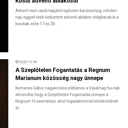
Kosdi adventi ablakosdi
Advent első vasárnapjától egészen karácsonyig, minden
nap eggyel több kidíszített adventi ablakot világítanak ki a
kosdiak, este 17 és 20…
2020.12.08.
A Szeplőtelen Fogantatás a Regnum
Marianum közösség nagy ünnepe
Kemenes Gábor nagykovácsi plébános a Vasárnap.hu-nak
elmondta, hogy a Szeplőtelen Fogantatás ünnepe a
Regnum fő eseménye, ahol fogadalommal köteleződnek
el…