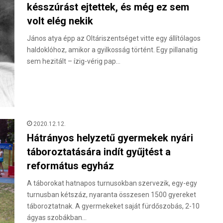
késszúrást ejtettek, és még ez sem
volt elég nekik
János atya épp az Oltáriszentséget vitte egy állítólagos
haldoklóhoz, amikor a gyilkosság történt. Egy pillanatig
sem hezitált – ízig-vérig pap…
2020.12.12.
Hátrányos helyzetű gyermekek nyári
táboroztatására indít gyűjtést a
református egyház
A táborokat hatnapos turnusokban szervezik, egy-egy
turnusban kétszáz, nyaranta összesen 1500 gyereket
táboroztatnak. A gyermekeket saját fürdőszobás, 2-10
ágyas szobákban…