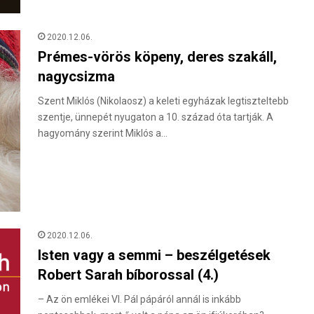
2020.12.06.
Prémes-vörös köpeny, deres szakáll,
nagycsizma
Szent Miklós (Nikolaosz) a keleti egyházak legtiszteltebb
szentje, ünnepét nyugaton a 10. század óta tartják. A
hagyomány szerint Miklós a…
2020.12.06.
Isten vagy a semmi – beszélgetések
Robert Sarah bíborossal (4.)
– Az ön emlékei VI. Pál pápáról annál is inkább