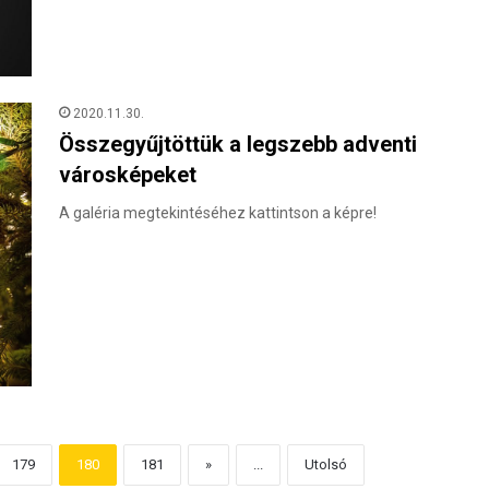
2020.11.30.
Összegyűjtöttük a legszebb adventi
városképeket
A galéria megtekintéséhez kattintson a képre!
179
180
181
»
...
Utolsó