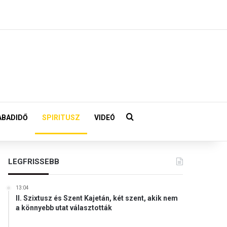
Keresés:
ABADIDŐ
SPIRITUSZ
VIDEÓ
LEGFRISSEBB
13:04
II. Szixtusz és Szent Kajetán, két szent, akik nem
a könnyebb utat választották