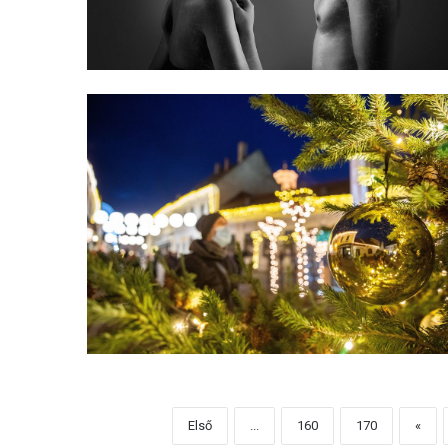
Első
...
160
170
«