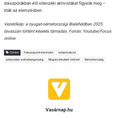
diaszpórákban élő ellenzéki aktivistákat figyelik meg –
írták az elemzésben.
Vezetőkép: a nyugat-németországi Bielefeldben 2025
tavaszán történt késelés támadás. Forrás: Youtube/Focus
online
Címke
Fókuszpont-elemzés
iszlamizáció
jobboldali szélsőségesség
Migrációkutató Intézet
Németország
Vasárnap.hu