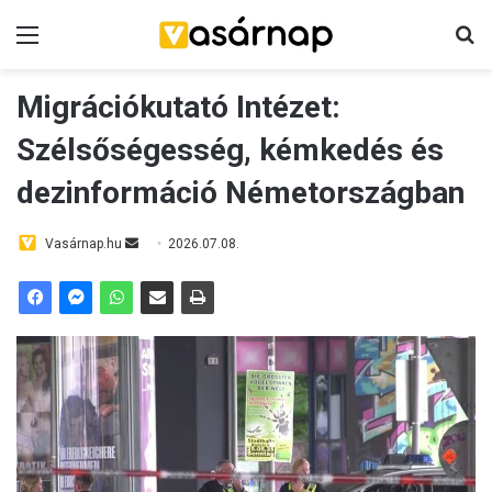
Menü
K
Migrációkutató Intézet:
Szélsőségesség, kémkedés és
dezinformáció Németországban
Vasárnap.hu
S
2026.07.08.
e
n
d
a
n
e
m
a
i