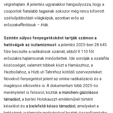
végrehajtani. A jelentés ugyanakkor hang­súlyozza, hogy a
csoportok fiatalabb tagjainak sok­szor még nincs kiforrott
szélsőjobboldali világké­pük, azonban erős az
erőszakaffinitásuk – írták.
Szintén súlyos fenyegetésként tartják számon a
hatóságok az iszlamizmust:
a jelentés 2025-ben 28 645
főre becsülte a radikálisok számát, ebből 9 110 főt
erőszakra hajlamosnak minősítettek. Ide sorolják a szalafita
közösséget, valamint többek közt a Hamászhoz, a
Hezbollahoz, a Hizb ut-Tahrirhoz kötődő szervezeteket.
Növekvő fenyegetést jelent az online radikalizáció és a
magányos elkövetés is. A dokumentum több 2025-ös
merényletet is felso­rol, köztük
a müncheni gázolásos
támadást
, a berlini Holokauszt-emlékműnél történt
késelést és
a biele­feldi késes támadást
, amelyeket a
hatóságok iszlamista motivációval hoztak összefüggésbe.