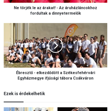
l
Ne törjék le az árakat! - Az áruházláncokhoz
e
a
fordultak a dinnyetermelők
z
á
É
r
b
a
r
k
e
a
s
t
z
!
t
-
ő
A
-
z
Ébresztő - elkezdődött a Székesfehérvári
e
á
l
Egyházmegye ifjúsági tábora Csákváron
r
k
u
e
h
Ezek is érdekelhetik
z
á
d
z
ő
l
d