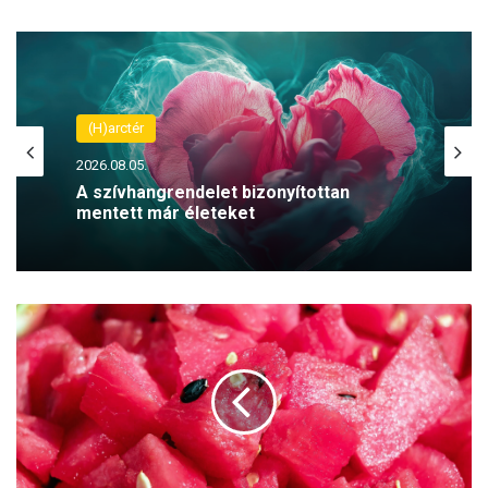
(H)arctér
2026.08.05.
A szívhangrendelet bizonyítottan
mentett már életeket
N
e
t
ö
r
j
é
k