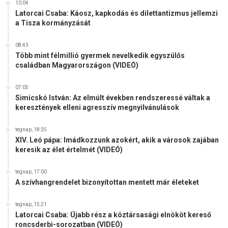
10:04
a
Latorcai Csaba: Káosz, kapkodás és dilettantizmus jellemzi
C
a Tisza kormányzását
s
á
08:43
k
Több mint félmillió gyermek nevelkedik egyszülős
v
családban Magyarországon (VIDEÓ)
á
r
07:05
o
Simicskó István: Az elmúlt években rendszeressé váltak a
n
keresztények elleni agresszív megnyilvánulások
tegnap, 18:35
XIV. Leó pápa: Imádkozzunk azokért, akik a városok zajában
keresik az élet értelmét (VIDEÓ)
tegnap, 17:00
A szívhangrendelet bizonyítottan mentett már életeket
tegnap, 15:21
Latorcai Csaba: Újabb rész a köztársasági elnököt kereső
roncsderbi-sorozatban (VIDEÓ)