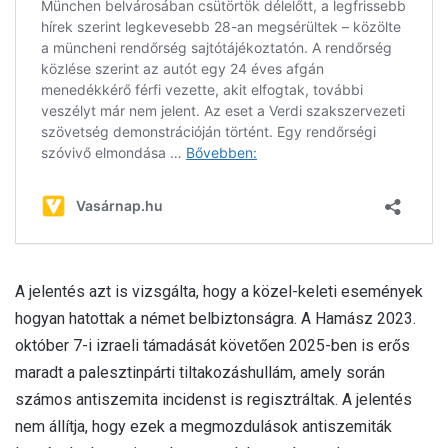
A jelentés azt is vizsgálta, hogy a közel-keleti esemé­nyek
hogyan hatottak a német belbiztonságra. A Hamász 2023.
október 7-i izraeli támadását köve­tően 2025-ben is erős
maradt a palesztinpárti tilta­kozáshullám, amely során
számos antiszemita inci­denst is regisztráltak. A jelentés
nem állítja, hogy ezek a megmozdulások antiszemiták