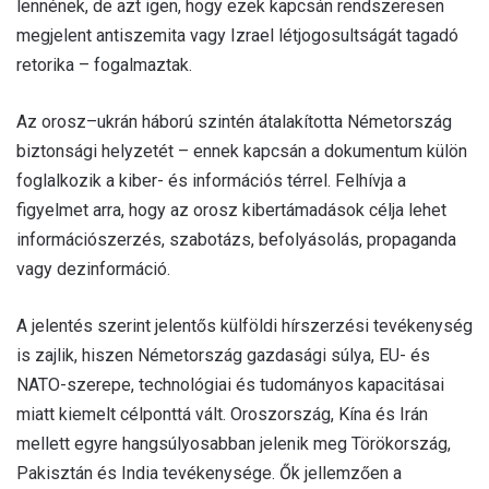
lennének, de azt igen, hogy ezek kapcsán rendszeresen
megjelent antiszemita vagy Izrael létjogosultságát tagadó
reto­rika – fogalmaztak.
Az orosz–ukrán háború szintén átalakította Németország
biztonsági helyzetét – ennek kapcsán a dokumentum külön
foglalkozik a kiber- és infor­mációs térrel. Felhívja a
figyelmet arra, hogy az orosz kibertámadások célja lehet
információszerzés, szabotázs, befolyásolás, propaganda
vagy dezinfor­máció.
A jelentés szerint jelentős külföldi hírszerzési tevé­kenység
is zajlik, hiszen Németország gazdasági súlya, EU- és
NATO-szerepe, technológiai és tudo­mányos kapacitásai
miatt kiemelt célponttá vált. Oroszország, Kína és Irán
mellett egyre hangsúlyo­sabban jelenik meg Törökország,
Pakisztán és India tevékenysége. Ők jellemzően a