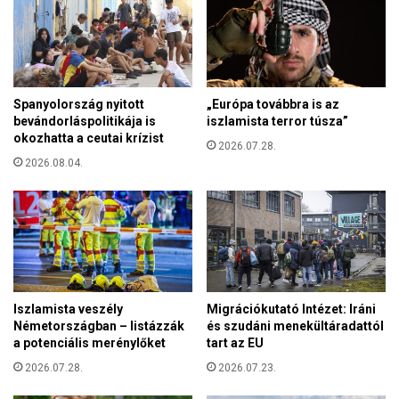
á
ö
n
t
c
t
o
a
k
S
h
Spanyolország nyitott
„Európa továbbra is az
z
o
bevándorláspolitikája is
iszlamista terror túsza”
é
z
okozhatta a ceutai krízist
k
2026.07.28.
f
e
2026.08.04.
o
s
r
f
d
e
u
h
l
é
t
r
a
v
k
Iszlamista veszély
Migrációkutató Intézet: Iráni
á
a
Németországban – listázzák
és szudáni menekültáradattól
r
d
a potenciális merénylőket
tart az EU
i
i
E
2026.07.28.
2026.07.23.
n
g
n