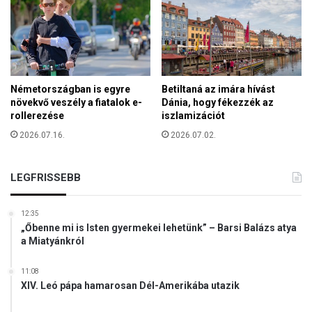
y
y
h
e
á
t
z
e
m
r
e
m
Németországban is egyre
Betiltaná az imára hívást
g
e
növekvő veszély a fiatalok e-
Dánia, hogy fékezzék az
y
l
rollerezése
iszlamizációt
e
ő
i
2026.07.16.
2026.07.02.
k
f
j
LEGFRISSEBB
ú
s
á
12:35
g
„Őbenne mi is Isten gyermekei lehetünk” – Barsi Balázs atya
i
a Miatyánkról
t
á
11:08
b
XIV. Leó pápa hamarosan Dél-Amerikába utazik
o
r