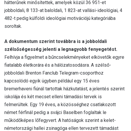
hátterűnek minősítettek, amelyek közül 36 951-et
jobboldali, 8 133-at baloldali, 1 823-at vallási-ideológiai, 4
482-t pedig külföldi ideológiai motivá­ciójú kategóriába
soroltak.
A dokumentum szerint továbbra is a jobboldali
szélsőségesség jelenti a legnagyobb fenyegetést.
Felhívja a figyelmet a bűncselekményeket elkövetők egyre
fiatalabb életkorára és a hálózatosodásra. A szélső­
jobboldali Brenton Fanclub Telegram-csoporthoz
kapcsolódó egyik ügyben például egy 15 éves
bremerhaveni fiúnál tartottak házkutatást; a jelentés szerint
iskolája és két mecset elleni támadási tervek is
felmerültek. Egy 19 éves, a közösséghez csatlako­zott
német férfinál pedig a svájci Baselben foglaltak le
működőképes lőfegyvert. A hatóságok szerint a kelet-
németországi hallei zsinagóga ellen tervezett támadást