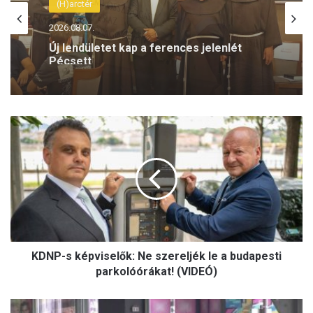
2026.08.07.
Törvénytelenség? Rétvári Bence
szerint lebukott a Szociális és
Családügyi Minisztérium
K
D
N
P
-
s
k
é
p
KDNP-s képviselők: Ne szereljék le a budapesti
v
i
parkolóórákat! (VIDEÓ)
s
e
M