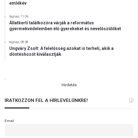
emlékév
o
r
s
tegnap, 11:06
Állatkerti találkozóra várják a református
z
gyermekvédelemben élő gyerekeket és nevelőszülőket
á
g
b
tegnap, 08:08
Ungváry Zsolt: A felelősség azokat is terheli, akik a
a
döntéshozót kiválasztják
n
.
Hirdetés
IRATKOZZON FEL A HÍRLEVELÜNKRE!
Email