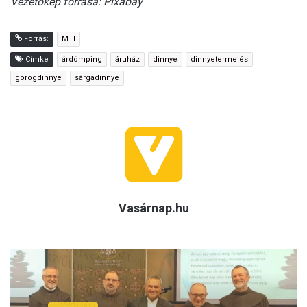
Vezetőkép forrása: Pixabay
Forrás:
MTI
Címke
árdömping
áruház
dinnye
dinnyetermelés
görögdinnye
sárgadinnye
Vasárnap.hu
(H)arctér