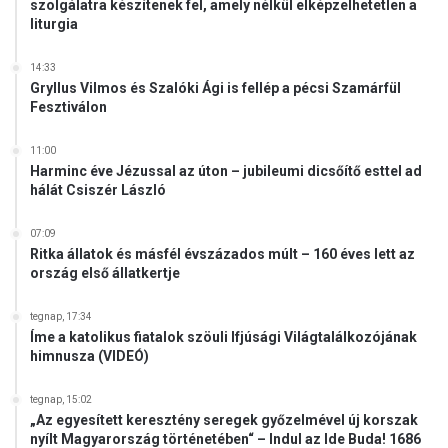
szolgálatra készítenek fel, amely nélkül elképzelhetetlen a
I
s
liturgia
D
é
E
s
14:33
Ó
d
Gryllus Vilmos és Szalóki Ági is fellép a pécsi Szamárfül
)
e
Fesztiválon
z
i
11:00
n
Harminc éve Jézussal az úton – jubileumi dicsőítő esttel ad
f
hálát Csiszér László
o
r
07:09
m
Ritka állatok és másfél évszázados múlt – 160 éves lett az
á
ország első állatkertje
c
i
tegnap, 17:34
ó
Íme a katolikus fiatalok szöuli Ifjúsági Világtalálkozójának
N
himnusza (VIDEÓ)
é
m
tegnap, 15:02
e
„Az egyesített keresztény seregek győzelmével új korszak
t
nyílt Magyarország történetében“ – Indul az Ide Buda! 1686