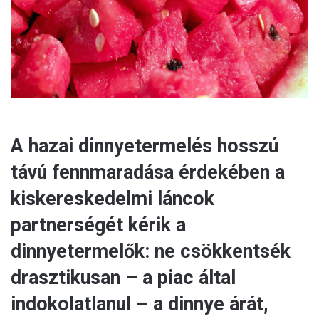
l
A hazai dinnyetermelés hosszú
távú fennmaradása érdekében a
kiskereskedelmi láncok
partnerségét kérik a
dinnyetermelők: ne csökkentsék
drasztikusan – a piac által
indokolatlanul – a dinnye árát,