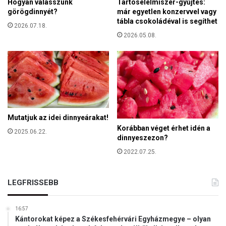
Hogyan válasszunk
Tartósélelmiszer-gyűjtés:
S
p
görögdinnyét?
már egyetlen konzervvel vagy
z
e
tábla csokoládéval is segíthet
é
2026.07.18.
s
l
2026.05.08.
t
s
i
ő
p
s
a
é
r
g
k
e
o
s
l
Mutatjuk az idei dinnyeárakat!
s
ó
Korábban véget érhet idén a
é
2025.06.22.
ó
dinnyeszezon?
g
r
,
2022.07.25.
á
k
k
é
a
LEGFRISSEBB
m
t
k
!
e
(
16:57
d
Kántorokat képez a Székesfehérvári Egyházmegye – olyan
V
é