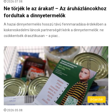
2026.07.08.
Ne törjék le az árakat! – Az áruházláncokhoz
fordultak a dinnyetermelők
A hazai dinnyetermelés hosszú távú fennmaradása érdekében a
kiskereskedelmi láncok partnerségét kérik a dinnyetermelők: ne
csökkentsék drasztikusan – a piac…
(H)arctér
2026.05.08.