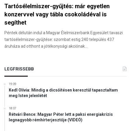
Tartósélelmiszer-gyűjtés: már egyetlen
konzervvel vagy tábla csokoládéval is
segíthet
Péntek délután indul a Magyar Élelmiszerbank Egyesület tavaszi
tartósélelmiszer-gyűjtése: szombat estig 240 település 437
áruháza ad otthont a jótékonysági akciónak…
LEGFRISSEBB
19:09
Kedl Olívia: Mindig a dicsőítésen keresztül tapasztaltam
meg Isten jelenlétét
18:07
Rétvári Bence: Magyar Péter lett a paksi energiakrízis
legnagyobb rémhírterjesztője (VIDEÓ)