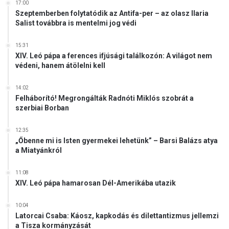
17:00
Szeptemberben folytatódik az Antifa-per – az olasz Ilaria
Salist továbbra is mentelmi jog védi
15:31
XIV. Leó pápa a ferences ifjúsági találkozón: A világot nem
védeni, hanem átölelni kell
14:02
Felháborító! Megrongálták Radnóti Miklós szobrát a
szerbiai Borban
12:35
„Őbenne mi is Isten gyermekei lehetünk” – Barsi Balázs atya
a Miatyánkról
11:08
XIV. Leó pápa hamarosan Dél-Amerikába utazik
10:04
Latorcai Csaba: Káosz, kapkodás és dilettantizmus jellemzi
a Tisza kormányzását