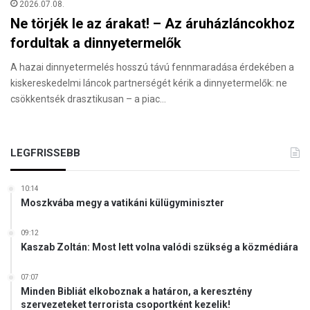
2026.07.08.
Ne törjék le az árakat! – Az áruházláncokhoz
fordultak a dinnyetermelők
A hazai dinnyetermelés hosszú távú fennmaradása érdekében a
kiskereskedelmi láncok partnerségét kérik a dinnyetermelők: ne
csökkentsék drasztikusan – a piac…
LEGFRISSEBB
10:14
Moszkvába megy a vatikáni külügyminiszter
09:12
Kaszab Zoltán: Most lett volna valódi szükség a közmédiára
07:07
Minden Bibliát elkoboznak a határon, a keresztény
szervezeteket terrorista csoportként kezelik!