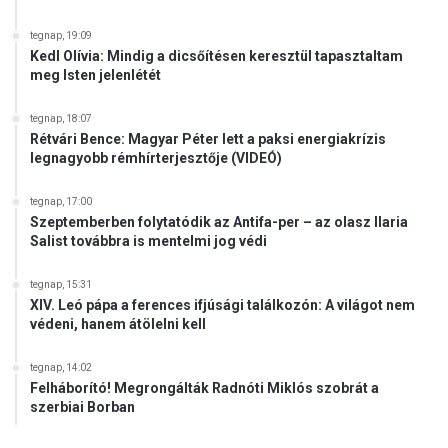
tegnap, 19:09
Kedl Olívia: Mindig a dicsőítésen keresztül tapasztaltam
meg Isten jelenlétét
tegnap, 18:07
Rétvári Bence: Magyar Péter lett a paksi energiakrízis
legnagyobb rémhírterjesztője (VIDEÓ)
tegnap, 17:00
Szeptemberben folytatódik az Antifa-per – az olasz Ilaria
Salist továbbra is mentelmi jog védi
tegnap, 15:31
XIV. Leó pápa a ferences ifjúsági találkozón: A világot nem
védeni, hanem átölelni kell
tegnap, 14:02
Felháborító! Megrongálták Radnóti Miklós szobrát a
szerbiai Borban