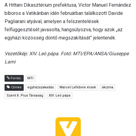
A Hittani Dikasztérium prefektusa, Victor Manuel Fernández
bíboros a Vatikánban idén februárban találkozott Davide
Pagliarani atyával, amelyen a felszentelések
felfüggesztését javasolta, hangsúlyozva, hogy azok „az
egyházi közösség döntő megszakítását” jelentenék.
Vezetőkép: XIV. Leó pápa. Fotó: MTI/EPA/ANSA/Giuseppe
Lami
Forrás:
MTI
Címke
egyházszakadás
Marcel Lefebvre érsek
skizma
Szent X. Pius Társaság
XIV. Leó pápa