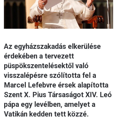
l
Az egyházszakadás elkerülése
érdekében a tervezett
püspökszentelésektől való
visszalépésre szólította fel a
Marcel Lefebvre érsek alapította
Szent X. Pius Társaságot XIV. Leó
pápa egy levélben, amelyet a
Vatikán kedden tett közzé.