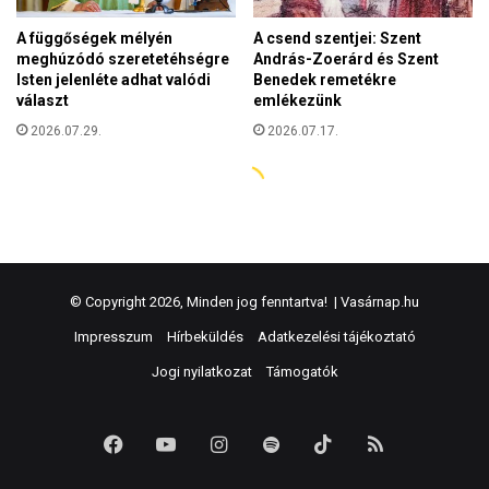
© Copyright 2026, Minden jog fenntartva! |
Vasárnap.hu
Impresszum
Hírbeküldés
Adatkezelési tájékoztató
Jogi nyilatkozat
Támogatók
Facebook
YouTube
Instagram
Spotify
TikTok
RSS