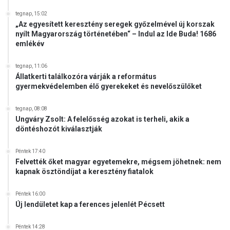
R
e
tegnap, 15:02
f
„Az egyesített keresztény seregek győzelmével új korszak
o
nyílt Magyarország történetében“ – Indul az Ide Buda! 1686
emlékév
r
m
á
tegnap, 11:06
t
Állatkerti találkozóra várják a református
gyermekvédelemben élő gyerekeket és nevelőszülőket
u
s
E
tegnap, 08:08
Ungváry Zsolt: A felelősség azokat is terheli, akik a
g
döntéshozót kiválasztják
y
h
á
Péntek 17:40
Felvették őket magyar egyetemekre, mégsem jöhetnek: nem
z
kapnak ösztöndíjat a keresztény fiatalok
i
N
a
Péntek 16:00
Új lendületet kap a ferences jelenlét Pécsett
p
o
k
Péntek 14:28