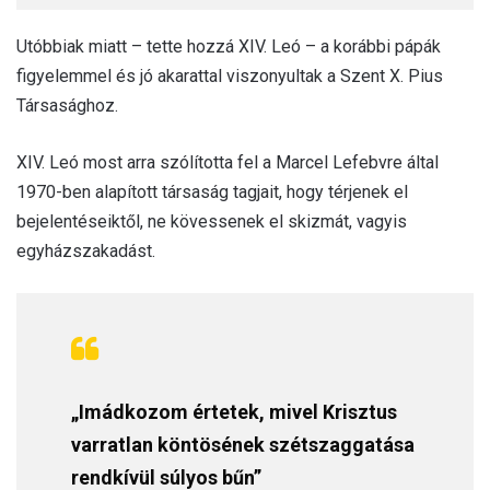
Utóbbiak miatt – tette hozzá XIV. Leó – a korábbi pápák
figyelemmel és jó akarattal viszonyultak a Szent X. Pius
Társasághoz.
XIV. Leó most arra szólította fel a Marcel Lefebvre által
1970-ben alapított társaság tagjait, hogy térjenek el
bejelentéseiktől, ne kövessenek el skizmát, vagyis
egyházszakadást.
„Imádkozom értetek, mivel Krisztus
varratlan köntösének szétszaggatása
rendkívül súlyos bűn”