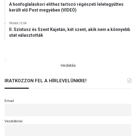
A honfoglaláskori elithez tartozó régészeti leletegyüttes
o
került elő Pest megyében (VIDEÓ)
n
Péntek 13:04
II. Szixtusz és Szent Kajetán, két szent, akik nem a könnyebb
utat választották
.
Hirdetés
IRATKOZZON FEL A HÍRLEVELÜNKRE!
Email
Vezetéknév