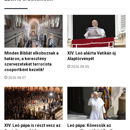
r
d
a
i
v
g
a
t
n
e
r
e
m
Minden Bibliát elkoboznak a
XIV. Leó aláírta Vatikán új
t
határon, a keresztény
Alaptörvényét
ő
szervezeteket terrorista
s
2026.08.05.
csoportként kezelik!
z
ó
2026.08.07.
”
–
U
d
v
a
r
XIV. Leó pápa is részt vesz az
Leó pápa: Kövessük az
d