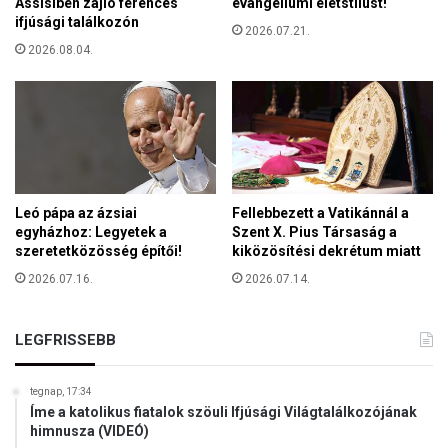
Assisiben zajló ferences
evangéliumi életstílust!
y
ifjúsági találkozón
G
2026.07.21.
2026.08.04.
y
ö
r
g
y
é
r
s
Leó pápa az ázsiai
Fellebbezett a Vatikánnál a
e
egyházhoz: Legyetek a
Szent X. Pius Társaság a
k
szeretetközösség építői!
kiközösítési dekrétum miatt
e
2026.07.16.
2026.07.14.
l
ő
a
LEGFRISSEBB
d
á
s
tegnap, 17:34
a
Íme a katolikus fiatalok szöuli Ifjúsági Világtalálkozójának
a
himnusza (VIDEÓ)