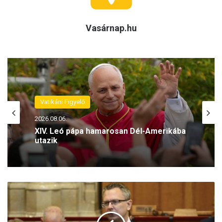
Vasárnap.hu
Vatikáni Figyelő
2026.08.05.
XIV. Leó pápa: Imádkozzunk azokért,
akik a városok zajában keresik az élet
értelmét (VIDEÓ)
R
é
t
v