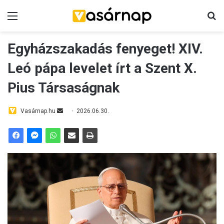
Menü
K
Egyházszakadás fenyeget! XIV.
Leó pápa levelet írt a Szent X.
Pius Társaságnak
Vasárnap.hu
S
2026.06.30.
e
n
d
a
n
e
m
a
i