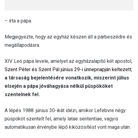
– írta a pápa.
Megjegyezte, hogy az egyház készen áll a párbeszédre és
megállapodásra.
XIV. Leó pápa levele, amelyet az egyházalapító két apostol,
Szent Péter és Szent Pál június 29-i ünnepnapján keltezett
,
a társaság bejelentésére vonatkozik, miszerint július
elsején a pápa jóváhagyása nélkül püspököket
szentelnek fel.
A lépés 1988. június 30-ikát idézi, amikor Lefebvre négy
püspököt szentelt fel, amely latae sententiae, vagyis
automatikusan érvénybe lépő kiközösítést vont maga után.