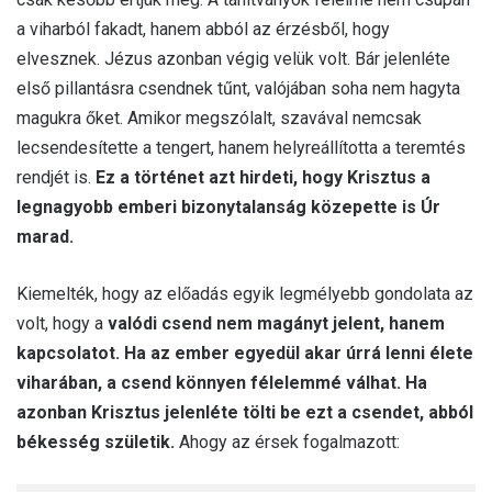
a viharból fakadt, hanem abból az érzésből, hogy
elvesznek. Jézus azonban végig velük volt. Bár jelenléte
első pillantásra csendnek tűnt, valójában soha nem hagyta
magukra őket. Amikor megszólalt, szavával nemcsak
lecsendesítette a tengert, hanem helyreállította a teremtés
rendjét is.
Ez a történet azt hirdeti, hogy Krisztus a
legnagyobb emberi bizonytalanság közepette is Úr
marad.
Kiemelték, hogy az előadás egyik legmélyebb gondolata az
volt, hogy a
valódi csend nem magányt jelent, hanem
kapcsolatot. Ha az ember egyedül akar úrrá lenni élete
viharában, a csend könnyen félelemmé válhat. Ha
azonban Krisztus jelenléte tölti be ezt a csendet, abból
békesség születik.
Ahogy az érsek fogalmazott: