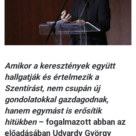
a
i
l
Amikor a keresztények együtt
hallgatják és értelmezik a
Szentírást, nem csupán új
gondolatokkal gazdagodnak,
hanem egymást is erősítik
hitükben
– fogalmazott abban az
előadásában Udvardy György