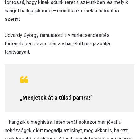
fontossá, hogy kinek adunk teret a szívünkben, és melyik
hangot hallgatjuk meg – mondta az érsek a tudósítás
szerint.
Udvardy György rámutatott: a viharlecsendesítés
történetében Jézus már a vihar előtt megszólítja
tanítványait.
„Menjetek át a túlsó partra!”
– hangzik a meghívás. Isten tehát sokszor már jóval a
nehézségek előtt megadja az irányt, még akkor is, ha ezt
csak később értjük meg. A tanítványok félelme nem csupán