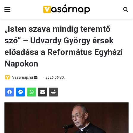
Menü
K
„Isten szava mindig teremtő
szó” – Udvardy György érsek
előadása a Református Egyházi
Napokon
Vasárnap.hu
S
2026.06.30.
e
n
d
a
n
e
m