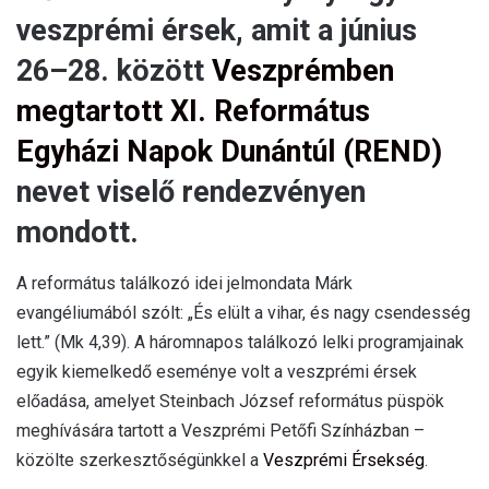
veszprémi érsek, amit a június
26–28. között
Veszprémben
megtartott XI. Református
Egyházi Napok Dunántúl (REND)
nevet viselő rendezvényen
mondott.
A református találkozó idei jelmondata Márk
evangéliumából szólt: „És elült a vihar, és nagy csendesség
lett.” (Mk 4,39). A háromnapos találkozó lelki programjainak
egyik kiemelkedő eseménye volt a veszprémi érsek
előadása, amelyet Steinbach József református püspök
meghívására tartott a Veszprémi Petőfi Színházban –
közölte szerkesztőségünkkel a
Veszprémi Érsekség
.