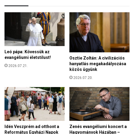
z
.
e
L
t
e
t
ó
t
p
e
á
t
p
ő
a
Leó pápa: Kövessük az
d
l
evangéliumi életstílust!
Osztie Zoltán: A civilizációs
í
e
hanyatlás megakadályozása
s
2026.07.21.
v
közös ügyünk
z
e
e
2026.07.20.
l
i
e
–
t
A
í
F
r
o
t
g
a
l
S
Idén Veszprém ad otthont a
Zenés evangéliumi koncert a
á
z
Református Egyházi Napok
Hagyományok Házában –
r