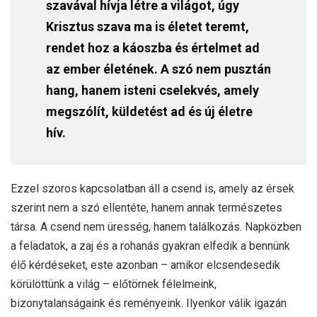
szavával hívja létre a világot, úgy
Krisztus szava ma is életet teremt,
rendet hoz a káoszba és értelmet ad
az ember életének. A szó nem pusztán
hang, hanem isteni cselekvés, amely
megszólít, küldetést ad és új életre
hív.
Ezzel szoros kapcsolatban áll a csend is, amely az érsek
szerint nem a szó ellentéte, hanem annak természetes
társa. A csend nem üresség, hanem találkozás. Napközben
a feladatok, a zaj és a rohanás gyakran elfedik a bennünk
élő kérdéseket, este azonban – amikor elcsendesedik
körülöttünk a világ – előtörnek félelmeink,
bizonytalanságaink és reményeink. Ilyenkor válik igazán