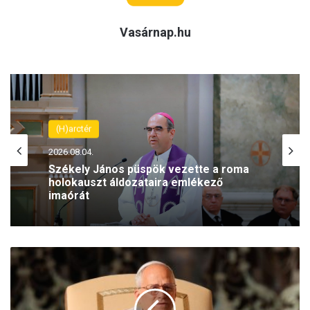
Vasárnap.hu
(H)arctér
2026.08.04.
Székely János püspök vezette a roma
holokauszt áldozataira emlékező
imaórát
E
g
y
h