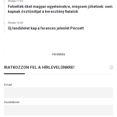
Péntek 17:40
Felvették őket magyar egyetemekre, mégsem jöhetnek: nem
kapnak ösztöndíjat a keresztény fiatalok
Péntek 16:00
Új lendületet kap a ferences jelenlét Pécsett
.
Hirdetés
IRATKOZZON FEL A HÍRLEVELÜNKRE!
Email
Vezetéknév