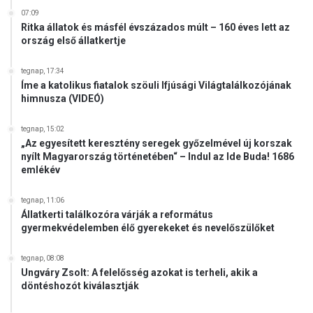
07:09
Ritka állatok és másfél évszázados múlt – 160 éves lett az
ország első állatkertje
tegnap, 17:34
Íme a katolikus fiatalok szöuli Ifjúsági Világtalálkozójának
himnusza (VIDEÓ)
tegnap, 15:02
„Az egyesített keresztény seregek győzelmével új korszak
nyílt Magyarország történetében“ – Indul az Ide Buda! 1686
emlékév
tegnap, 11:06
Állatkerti találkozóra várják a református
gyermekvédelemben élő gyerekeket és nevelőszülőket
tegnap, 08:08
Ungváry Zsolt: A felelősség azokat is terheli, akik a
döntéshozót kiválasztják