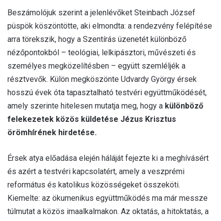
Beszámolójuk szerint a jelenlévőket Steinbach József
püspök köszöntötte, aki elmondta: a rendezvény felépítése
arra törekszik, hogy a Szentírás üzenetét különböző
nézőpontokból – teológiai, lelkipásztori, művészeti és
személyes megközelítésben – együtt szemléljék a
résztvevők. Külön megköszönte Udvardy György érsek
hosszú évek óta tapasztalható testvéri együttműködését,
amely szerinte hitelesen mutatja meg, hogy a
különböző
felekezetek közös küldetése Jézus Krisztus
örömhírének hirdetése.
Érsek atya előadása elején háláját fejezte ki a meghívásért
és azért a testvéri kapcsolatért, amely a veszprémi
református és katolikus közösségeket összeköti.
Kiemelte: az ökumenikus együttműködés ma már messze
túlmutat a közös imaalkalmakon. Az oktatás, a hitoktatás, a