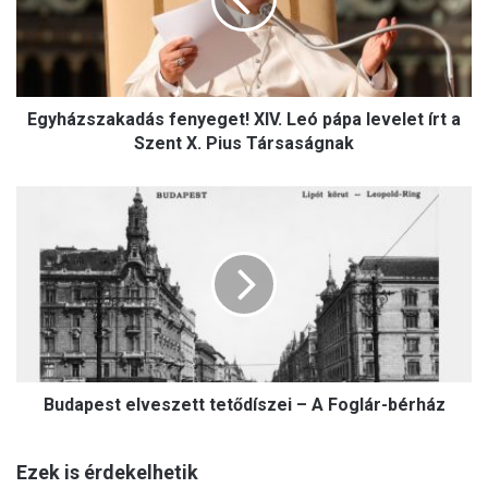
á
z
s
z
a
Egyházszakadás fenyeget! XIV. Leó pápa levelet írt a
k
a
Szent X. Pius Társaságnak
d
á
B
s
u
f
d
e
a
n
p
y
e
e
s
g
t
e
e
t
Budapest elveszett tetődíszei – A Foglár-bérház
l
!
v
X
e
I
Ezek is érdekelhetik
s
V