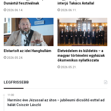
e
Dunántúl fesztiválnak
interjú Takács Antallal
-
n
b
2026.06.14.
2026.06.11.
t
é
X
r
.
h
P
á
i
z
u
s
T
Elstartolt az idei Hanghullám
Életvédelem és küldetés – a
á
magyar történelmi egyházak
2026.05.24.
r
ökumenikus nyilatkozata
s
2026.05.21.
a
s
á
LEGFRISSEBB
g
n
11:00
a
Harminc éve Jézussal az úton – jubileumi dicsőítő esttel ad
k
hálát Csiszér László