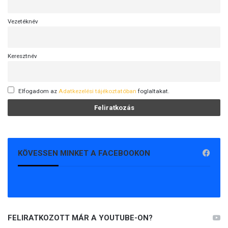
t
s
Vezetéknév
e
n
k
Keresztnév
i
(
V
I
Elfogadom az
Adatkezelési tájékoztatóban
foglaltakat.
D
E
Ó
)
KÖVESSEN MINKET A FACEBOOKON
FELIRATKOZOTT MÁR A YOUTUBE-ON?