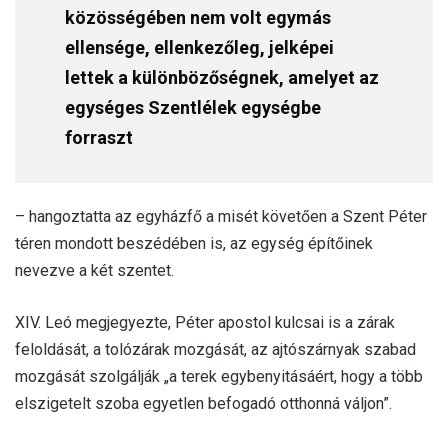
közösségében nem volt egymás
ellensége, ellenkezőleg, jelképei
lettek a különbözőségnek, amelyet az
egységes Szentlélek egységbe
forraszt
– hangoztatta az egyházfő a misét követően a Szent Péter
téren mondott beszédében is, az egység építőinek
nevezve a két szentet.
XIV. Leó megjegyezte, Péter apostol kulcsai is a zárak
feloldását, a tolózárak mozgását, az ajtószárnyak szabad
mozgását szolgálják „a terek egybenyitásáért, hogy a több
elszigetelt szoba egyetlen befogadó otthonná váljon”.