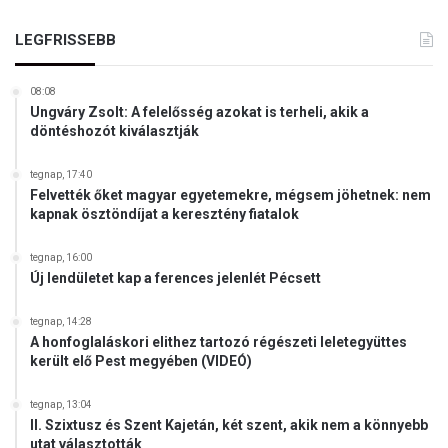
o
N
t
é
LEGFRISSEBB
á
m
s
e
,
08:08
t
h
Ungváry Zsolt: A felelősség azokat is terheli, akik a
o
o
döntéshozót kiválasztják
r
g
s
y
tegnap, 17:40
z
m
Felvették őket magyar egyetemekre, mégsem jöhetnek: nem
á
o
kapnak ösztöndíjat a keresztény fiatalok
g
n
o
tegnap, 16:00
p
Új lendületet kap a ferences jelenlét Pécsett
o
l
tegnap, 14:28
i
A honfoglaláskori elithez tartozó régészeti leletegyüttes
z
került elő Pest megyében (VIDEÓ)
á
l
tegnap, 13:04
j
II. Szixtusz és Szent Kajetán, két szent, akik nem a könnyebb
a
utat választották