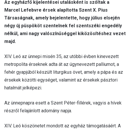
Az egyházfő kijelentései utalásként is szóltak a
Marcel Lefebvre érsek alapította Szent X. Pius
Társaságnak, amely bejelentette, hogy július elsején
négy új püspököt szentelnek fel szentszéki engedély
nélkül, ami nagy valószínűséggel kiközösítéshez vezet
majd.
XIV. Leó az ünnepi misén 35, az utóbbi évben kinevezett
metropolita érseknek adta át az úgynevezett palliumot, a
fehér gyapjúból készült liturgikus övet, amely a pápa és az
érsekek közötti egységet, valamint az érsekek pásztori
hatalmát jelképezi.
Az ünnepnapra esett a Szent Péter-fillérek, vagyis a hívek
részről felajánlott adomány napja.
XIV. Leó köszönetet mondott az egyház támogatásáért. A