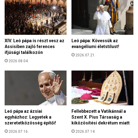
z
z
ó
a
l
é
a
l
M
é
a
s
XIV. Leó pápa is részt vesz az
Leó pápa: Kövessük az
g
e
Assisiben zajló ferences
evangéliumi életstílust!
y
k
ifjúsági találkozón
a
2026.07.21.
m
r
2026.08.04.
i
-
a
f
t
é
t
l
s
e
z
j
i
o
g
Leó pápa az ázsiai
Fellebbezett a Vatikánnál a
g
o
egyházhoz: Legyetek a
Szent X. Pius Társaság a
a
r
szeretetközösség építői!
kiközösítési dekrétum miatt
l
í
2026.07.16.
2026.07.14.
k
t