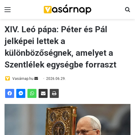
Menü
K
XIV. Leó pápa: Péter és Pál
jelképei lettek a
különbözőségnek, amelyet a
Szentlélek egységbe forraszt
Vasárnap.hu
S
2026.06.29.
e
n
d
a
n
e
m