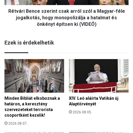
t
e
í
Rétvári Bence szerint csak arról szól a Magyar-féle
n
v
c
jogalkotás, hogy monopolizálja a hatalmat és
a
e
önkényt építsen ki (VIDEÓ)
p
s
j
z
a
Ezek is érdekelhetik
e
-
r
e
i
l
n
k
t
é
c
p
s
e
a
s
k
z
a
Minden Bibliát elkoboznak a
XIV. Leó aláírta Vatikán új
t
határon, a keresztény
Alaptörvényét
r
ő
szervezeteket terrorista
r
2026.08.05.
v
csoportként kezelik!
ó
i
l
2026.08.07.
s
s
s