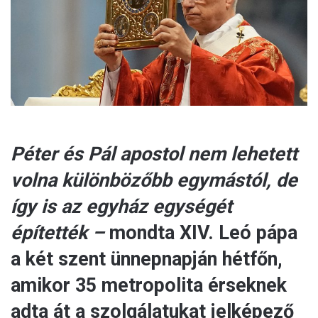
a
i
l
Péter és Pál apostol nem lehetett
volna különbözőbb egymástól, de
így is az egyház egységét
építették –
mondta XIV. Leó pápa
a két szent ünnepnapján hétfőn,
amikor 35 metropolita érseknek
adta át a szolgálatukat jelképező