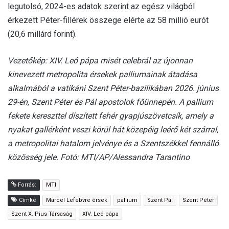
legutolsó, 2024-es adatok szerint az egész világból
érkezett Péter-fillérek összege elérte az 58 millió eurót
(20,6 millárd forint).
Vezetőkép: XIV. Leó pápa misét celebrál az újonnan
kinevezett metropolita érsekek palliumainak átadása
alkalmából a vatikáni Szent Péter-bazilikában 2026. június
29-én, Szent Péter és Pál apostolok főünnepén. A pallium
fekete kereszttel díszített fehér gyapjúszövetcsík, amely a
nyakat gallérként veszi körül hát közepéig leérő két szárral,
a metropolitai hatalom jelvénye és a Szentszékkel fennálló
közösség jele. Fotó: MTI/AP/Alessandra Tarantino
Forrás:
MTI
Címke
Marcel Lefebvre érsek
pallium
Szent Pál
Szent Péter
Szent X. Pius Társaság
XIV. Leó pápa