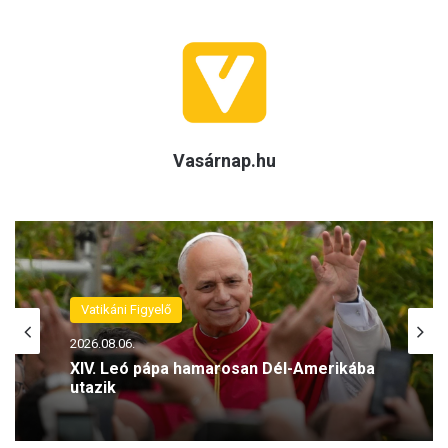
Vasárnap.hu
Vatikáni Figyelő
2026.08.05.
Vatikáni Figyelő
XIV. Leó pápa: Imádkozzunk azokért,
akik a városok zajában keresik az élet
2026.08.06.
értelmét (VIDEÓ)