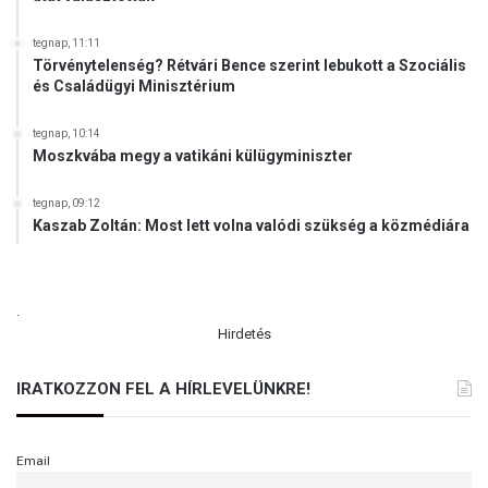
a
h
tegnap, 11:11
a
Törvénytelenség? Rétvári Bence szerint lebukott a Szociális
t
és Családügyi Minisztérium
a
l
tegnap, 10:14
m
Moszkvába megy a vatikáni külügyminiszter
a
t
tegnap, 09:12
é
Kaszab Zoltán: Most lett volna valódi szükség a közmédiára
s
ö
n
.
k
Hirdetés
é
n
y
IRATKOZZON FEL A HÍRLEVELÜNKRE!
t
é
p
Email
í