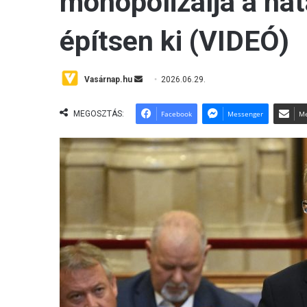
monopolizálja a ha
építsen ki (VIDEÓ)
Vasárnap.hu
S
2026.06.29.
e
n
MEGOSZTÁS:
Facebook
Messenger
Me
d
a
n
e
m
a
i
l