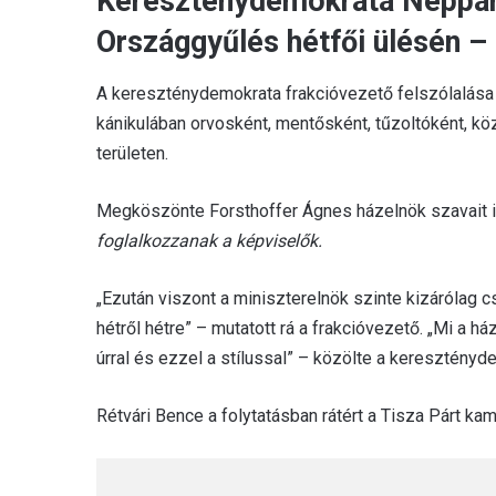
Kereszténydemokrata Néppárt
Országgyűlés hétfői ülésén –
A kereszténydemokrata frakcióvezető felszólalása 
kánikulában orvosként, mentősként, tűzoltóként, k
területen.
Megköszönte Forsthoffer Ágnes házelnök szavait i
foglalkozzanak a képviselők.
„Ezután viszont a miniszterelnök szinte kizárólag 
hétről hétre” – mutatott rá a frakcióvezető. „Mi a 
úrral és ezzel a stílussal” – közölte a keresztényde
Rétvári Bence a folytatásban rátért a Tisza Párt ka