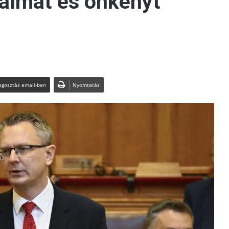
talmat és önkényt
gosztás email-ben
Nyomtatás