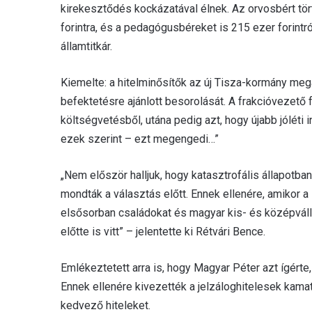
kirekesztődés kockázatával élnek. Az orvosbért tör
forintra, és a pedagógusbéreket is 215 ezer forintró
államtitkár.
Kiemelte: a hitelminősítők az új Tisza-kormány me
befektetésre ajánlott besorolását. A frakcióvezető f
költségvetésből, utána pedig azt, hogy újabb jólét
ezek szerint – ezt megengedi…”
„Nem először halljuk, hogy katasztrofális állapotba
mondták a választás előtt. Ennek ellenére, amikor 
elsősorban családokat és magyar kis- és középváll
előtte is vitt” – jelentette ki Rétvári Bence.
Emlékeztetett arra is, hogy Magyar Péter azt ígérte, 
Ennek ellenére kivezették a jelzáloghitelesek kama
kedvező hiteleket.