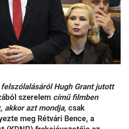
felszólalásáról Hugh Grant jutott
zából szerelem
című filmben
z, akkor azt mondja,
csak
gyezte meg Rétvári Bence, a