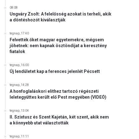
08:08
Ungváry Zsolt: A felelősség azokat is terheli, akik
a döntéshozót kiválasztják
tegnap, 17:40
Felvették őket magyar egyetemekre, mégsem
jöhetnek: nem kapnak ösztöndíjat a keresztény
fiatalok
tegnap, 16:00
Új lendületet kap a ferences jelenlét Pécsett
tegnap, 14:28
A honfoglaláskori elithez tartozó régészeti
leletegyüttes került elő Pest megyében (VIDEÓ)
tegnap, 13:04
II. Szixtusz és Szent Kajetán, két szent, akik nem
a könnyebb utat választották
tegnap, 11:11