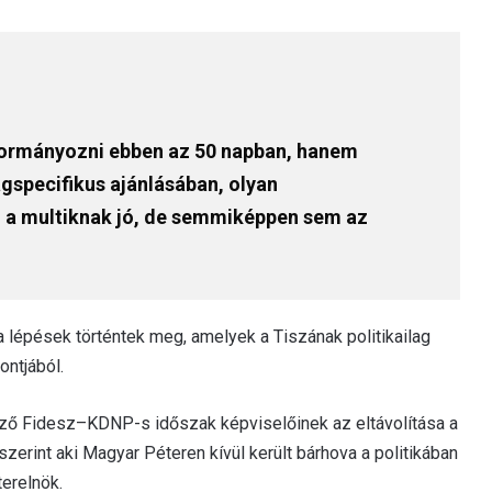
kormányozni ebben az 50 napban, hanem
gspecifikus ajánlásában, olyan
n a multiknak jó, de semmiképpen sem az
a lépések történtek meg, amelyek a Tiszának politikailag
ontjából.
előző Fidesz–KDNP-s időszak képviselőinek az eltávolítása a
zerint aki Magyar Péteren kívül került bárhova a politikában
terelnök.