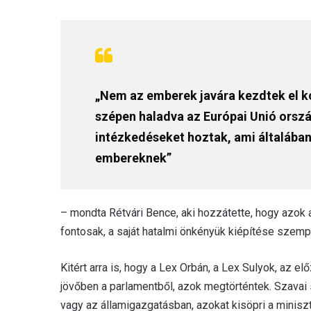
„Nem az emberek javára kezdtek el 
szépen haladva az Európai Unió orszá
intézkedéseket hoztak, ami általába
embereknek”
– mondta Rétvári Bence, aki hozzátette, hogy azok 
fontosak, a saját hatalmi önkényük kiépítése szemp
Kitért arra is, hogy a Lex Orbán, a Lex Sulyok, az 
jövőben a parlamentből, azok megtörténtek. Szavai s
vagy az államigazgatásban, azokat kisöpri a minisz