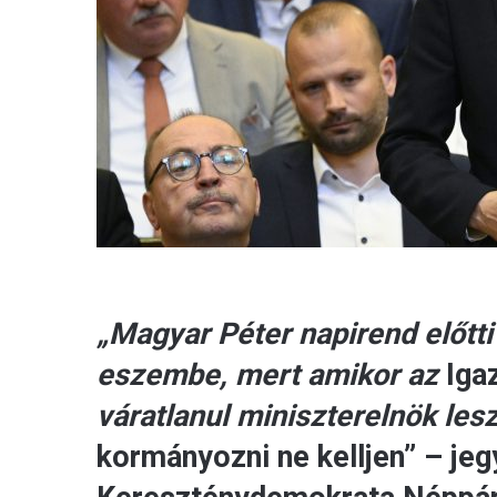
„Magyar Péter napirend előtti 
eszembe, mert amikor az
Iga
váratlanul miniszterelnök les
kormányozni ne kelljen” – je