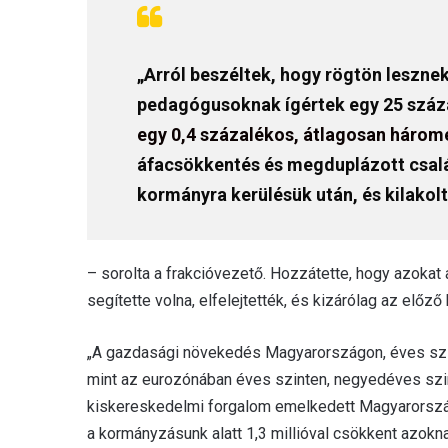
„Arról beszéltek, hogy rögtön leszne
pedagógusoknak ígértek egy 25 százal
egy 0,4 százalékos, átlagosan három
áfacsökkentés és megduplázott csalá
kormányra kerülésük után, és kilakol
– sorolta a frakcióvezető. Hozzátette, hogy azokat
segítette volna, elfelejtették, és kizárólag az elő
„A gazdasági növekedés Magyarországon, éves szint
mint az eurozónában éves szinten, negyedéves szin
kiskereskedelmi forgalom emelkedett Magyarország
a kormányzásunk alatt 1,3 millióval csökkent azokn