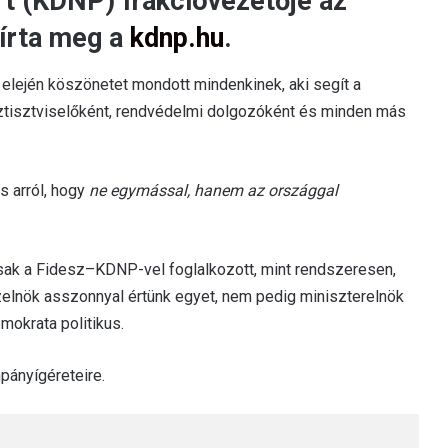
 (KDNP) frakcióvezetője az
 írta meg a
kdnp.hu
.
elején köszönetet mondott mindenkinek, aki segít a
öztisztviselőként, rendvédelmi dolgozóként és minden más
s arról, hogy
ne egymással, hanem az országgal
csak a Fidesz–KDNP-vel foglalkozott, mint rendszeresen,
házelnök asszonnyal értünk egyet, nem pedig miniszterelnök
mokrata politikus.
mpányígéreteire.