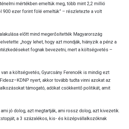
ténelmi mértékben emeltük meg, több mint 2,2 millió
l 900 ezer forint fölé emeltük” – részletezte a volt
galakulása előtt mind megerősítették Magyarország
elvetette: „hogy lehet, hogy azt mondják, hiányzik a pénz a
i intézkedéseket fognak bevezetni, mert a költségvetés –
n van a költségvetés, Gyurcsány Ferencék is mindig ezt
a Fidesz–KDNP nyert, akkor tovább tudta vinni azokat az
alkozásokat támogató, adókat csökkentő politikát, amit
ami jó dolog, azt megtartják, ami rossz dolog, azt kivezetik.
tstopját, a 3 százalékos, kis- és középvállalkozóknak