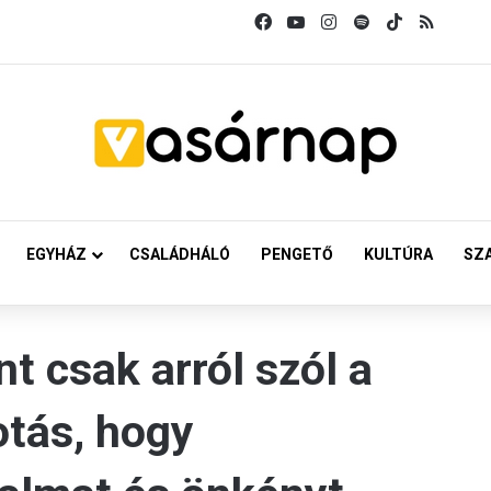
Facebook
YouTube
Instagram
Spotify
TikTok
RSS
EGYHÁZ
CSALÁDHÁLÓ
PENGETŐ
KULTÚRA
SZ
t csak arról szól a
otás, hogy