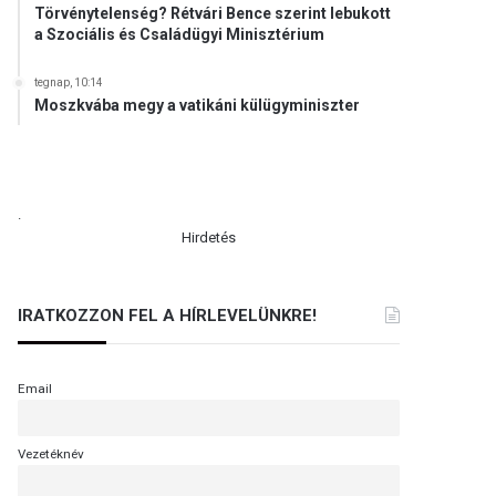
Törvénytelenség? Rétvári Bence szerint lebukott
a Szociális és Családügyi Minisztérium
tegnap, 10:14
Moszkvába megy a vatikáni külügyminiszter
.
Hirdetés
IRATKOZZON FEL A HÍRLEVELÜNKRE!
Email
Vezetéknév