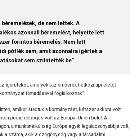
k béremelések, de nem lettek. A
ékos azonnali béremelést, helyette lett
ezer forintos béremelés.
Nem lett
di pótlék sem, amit azonnalra ígértek a
tatásokat sem szüntették be”
 az ígéreteket, amelyek „az emberek hétköznapi életét
ző kormányzat támadásával foglalkoznak”.
en, amikor átadtuk a kormányzást, kétszer akkora volt,
ten pedig dobogós volt az Európai Unión belül. A
on, a munkanélküliség Európa egyik legalacsonyabbja volt,
ak a száma, akik a szegénység vagy a társadalmi