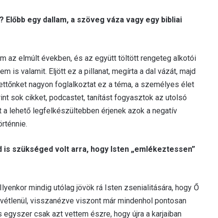
 Előbb egy dallam, a szöveg váza vagy egy bibliai
 az elmúlt években, és az együtt töltött rengeteg alkotói
 is valamit. Eljött ez a pillanat, megírta a dal vázát, majd
ettőnket nagyon foglalkoztat ez a téma, a személyes élet
int sok cikket, podcastet, tanítást fogyasztok az utolsó
 a lehető legfelkészültebben érjenek azok a negatív
rténnie.
d is szükséged volt arra, hogy Isten „emlékeztessen”
Ilyenkor mindig utólag jövök rá Isten zsenialitására, hogy Ő
revétlenül, visszanézve viszont már mindenhol pontosan
s egyszer csak azt vettem észre, hogy újra a karjaiban