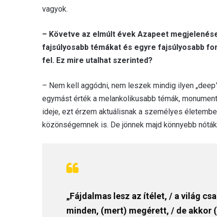
vagyok.
– Követve az elmúlt évek Azapeet megjelenései
fajsúlyosabb témákat és egyre fajsúlyosabb fo
fel. Ez mire utalhat szerinted?
– Nem kell aggódni, nem leszek mindig ilyen „deep”
egymást érték a melankolikusabb témák, monumentál
ideje, ezt érzem aktuálisnak a személyes életemben
közönségemnek is. De jönnek majd könnyebb nóták 
„Fájdalmas lesz az ítélet, / a világ cs
minden, (mert) megérett, / de akkor 