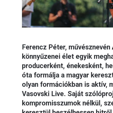
Ferencz Péter, művésznevén
könnyűzenei élet egyik megha
producerként, énekesként, h
óta formálja a magyar keresz
olyan formációkban is aktív, 
Vasovski Live. Saját szólóproj
kompromisszumok nélkül, sz
keresztül beszélhessen hitről