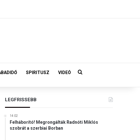
Keresés:
ABADIDŐ
SPIRITUSZ
VIDEÓ
LEGFRISSEBB
14:02
Felháborító! Megrongálták Radnóti Miklós
szobrát a szerbiai Borban