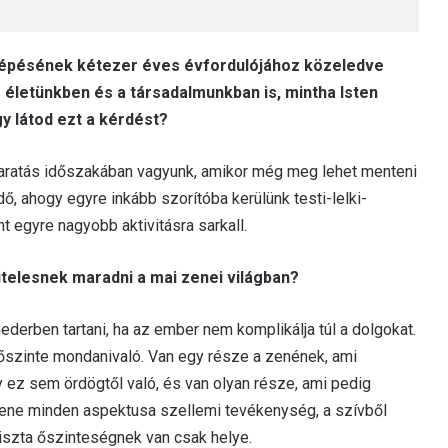
a lépésének kétezer éves évfordulójához közeledve
 életünkben és a társadalmunkban is, mintha Isten
y látod ezt a kérdést?
y aratás időszakában vagyunk, amikor még meg lehet menteni
dő, ahogy egyre inkább szorítóba kerülünk testi-lelki-
 egyre nagyobb aktivitásra sarkall.
itelesnek maradni a mai zenei világban?
ederben tartani, ha az ember nem komplikálja túl a dolgokat.
őszinte mondanivaló. Van egy része a zenének, ami
 ez sem ördögtől való, és van olyan része, ami pedig
zene minden aspektusa szellemi tevékenység, a szívből
tiszta őszinteségnek van csak helye.