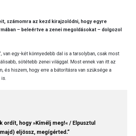
t, számomra az kezd kirajzolódni, hogy egyre
rmában – beleértve a zenei megoldásokat – dolgozol
, van egy-két könnyedebb dal is a tarsolyban, csak most
isabb, sötétebb zenei világgal. Most ennek van itt az
, és hiszem, hogy erre a bátorításra van szüksége a
is.
ak ordít, hogy »Kímélj meg!« / Elpusztul
(majd) eljössz, megígérted.”