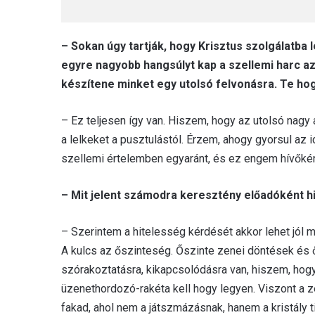
– Sokan úgy tartják, hogy Krisztus szolgálatb
egyre nagyobb hangsúlyt kap a szellemi harc az
készítene minket egy utolsó felvonásra. Te hog
– Ez teljesen így van. Hiszem, hogy az utolsó nag
a lelkeket a pusztulástól. Érzem, ahogy gyorsul az i
szellemi értelemben egyaránt, és ez engem hívőként
– Mit jelent számodra keresztény előadóként h
– Szerintem a hitelesség kérdését akkor lehet jól m
A kulcs az őszinteség. Őszinte zenei döntések és 
szórakoztatásra, kikapcsolódásra van, hiszem, hogy
üzenethordozó-rakéta kell hogy legyen. Viszont a 
fakad, ahol nem a játszmázásnak, hanem a kristály 