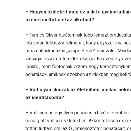
– Hogyan született meg ez a dal a gyakorlatban?
üzenet indította el az alkotást?
– Tursics Olivér barátomnak több lemezt producáltam
idő során többször felmerült, hogy egyszer írna nekem
összeültünk igazán „azapeetesre” csiszolni. Mindk
válságai és az utolsó idők okán is. Én személy szer
időkről, mert fontosnak érzem, hogy keresztényként
behatások, amiknek ezekben az időkben meg kell tö
– Volt olyan időszak az életedben, amikor neke
az identitásodra?
– Volt, nem is egy ilyen periódus a hívő életemben. 
mindig ott volt a részletekben. Akkor teljesen ész
tetten tudtam érni az Ő „emlékeztető” behatásait, é