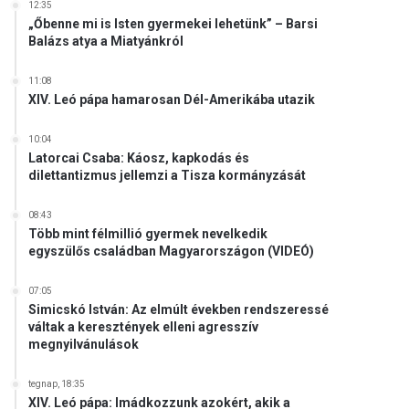
12:35
„Őbenne mi is Isten gyermekei lehetünk” – Barsi
Balázs atya a Miatyánkról
11:08
XIV. Leó pápa hamarosan Dél-Amerikába utazik
10:04
Latorcai Csaba: Káosz, kapkodás és
dilettantizmus jellemzi a Tisza kormányzását
08:43
Több mint félmillió gyermek nevelkedik
egyszülős családban Magyarországon (VIDEÓ)
07:05
Simicskó István: Az elmúlt években rendszeressé
váltak a keresztények elleni agresszív
megnyilvánulások
tegnap, 18:35
XIV. Leó pápa: Imádkozzunk azokért, akik a