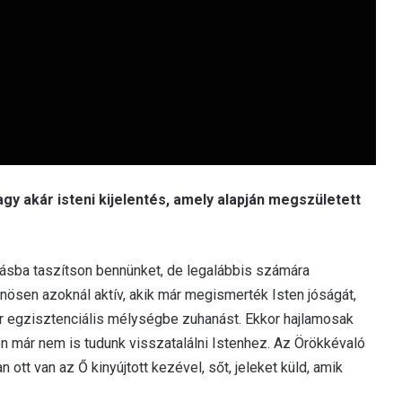
agy akár isteni kijelentés, amely alapján megszületett
kásba taszítson bennünket, de legalábbis számára
önösen azoknál aktív, akik már megismerték Isten jóságát,
ykor egzisztenciális mélységbe zuhanást. Ekkor hajlamosak
n már nem is tudunk visszatalálni Istenhez. Az Örökkévaló
 ott van az Ő kinyújtott kezével, sőt, jeleket küld, amik