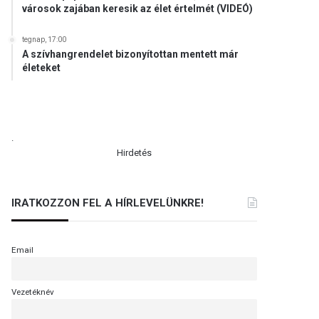
városok zajában keresik az élet értelmét (VIDEÓ)
tegnap, 17:00
A szívhangrendelet bizonyítottan mentett már
életeket
.
Hirdetés
IRATKOZZON FEL A HÍRLEVELÜNKRE!
Email
Vezetéknév