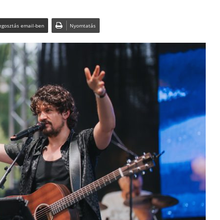
gosztás email-ben
Nyomtatás