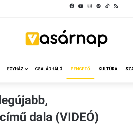
Facebook
YouTube
Instagram
Spotify
TikTok
RSS
EGYHÁZ
CSALÁDHÁLÓ
PENGETŐ
KULTÚRA
SZ
legújabb,
 című dala (VIDEÓ)