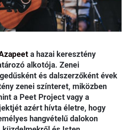
Azapeet
a hazai keresztény
tározó alkotója. Zenei
egedűsként és dalszerzőként évek
tény zenei színteret, miközben
mint a Peet Project vagy a
ektjét azért hívta életre, hogy
emélyes hangvételű dalokon
, küzdelmekről és Isten