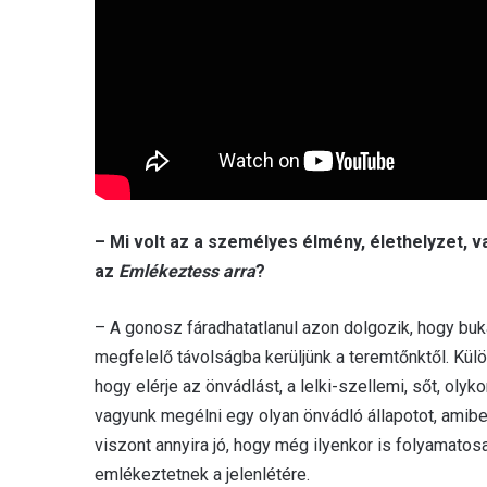
– Mi volt az a személyes élmény, élethelyzet, v
az
Emlékeztess arra
?
– A gonosz fáradhatatlanul azon dolgozik, hogy bu
megfelelő távolságba kerüljünk a teremtőnktől. Kül
hogy elérje az önvádlást, a lelki-szellemi, sőt, ol
vagyunk megélni egy olyan önvádló állapotot, amibe
viszont annyira jó, hogy még ilyenkor is folyamatosan
emlékeztetnek a jelenlétére.