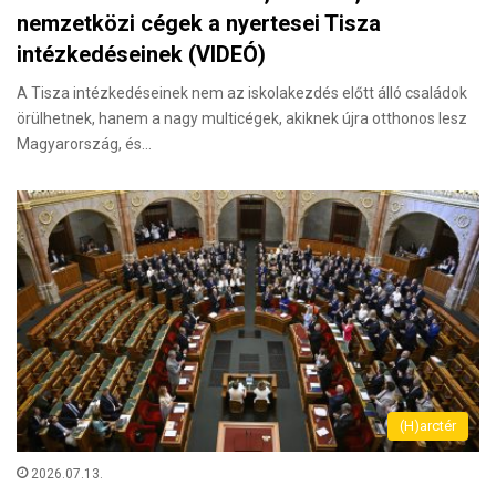
nemzetközi cégek a nyertesei Tisza
intézkedéseinek (VIDEÓ)
A Tisza intézkedéseinek nem az iskolakezdés előtt álló családok
örülhetnek, hanem a nagy multicégek, akiknek újra otthonos lesz
Magyarország, és…
(H)arctér
2026.07.13.