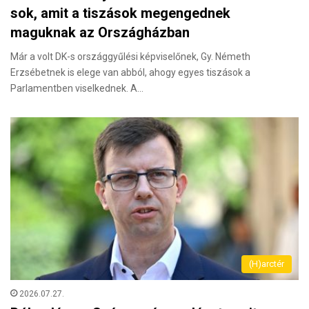
sok, amit a tiszások megengednek
maguknak az Országházban
Már a volt DK-s országgyűlési képviselőnek, Gy. Németh
Erzsébetnek is elege van abból, ahogy egyes tiszások a
Parlamentben viselkednek. A…
(H)arctér
2026.07.27.