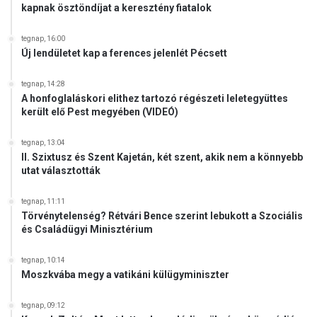
kapnak ösztöndíjat a keresztény fiatalok
tegnap, 16:00
Új lendületet kap a ferences jelenlét Pécsett
tegnap, 14:28
A honfoglaláskori elithez tartozó régészeti leletegyüttes
került elő Pest megyében (VIDEÓ)
tegnap, 13:04
II. Szixtusz és Szent Kajetán, két szent, akik nem a könnyebb
utat választották
tegnap, 11:11
Törvénytelenség? Rétvári Bence szerint lebukott a Szociális
és Családügyi Minisztérium
tegnap, 10:14
Moszkvába megy a vatikáni külügyminiszter
tegnap, 09:12