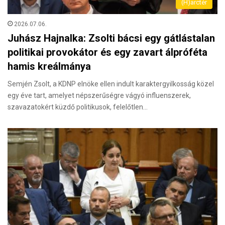
(H)arctér
2026.07.06.
Juhász Hajnalka: Zsolti bácsi egy gátlástalan
politikai provokátor és egy zavart álpróféta
hamis kreálmánya
Semjén Zsolt, a KDNP elnöke ellen indult karaktergyilkosság közel
egy éve tart, amelyet népszerűségre vágyó influenszerek,
szavazatokért küzdő politikusok, felelőtlen…