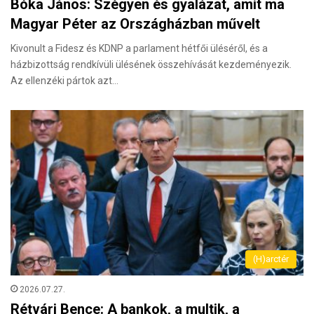
Bóka János: Szégyen és gyalázat, amit ma
Magyar Péter az Országházban művelt
Kivonult a Fidesz és KDNP a parlament hétfői üléséről, és a
házbizottság rendkívüli ülésének összehívását kezdeményezik.
Az ellenzéki pártok azt…
(H)arctér
2026.07.27.
Rétvári Bence: A bankok, a multik, a