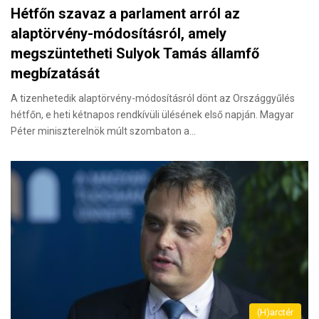
Hétfőn szavaz a parlament arról az
alaptörvény-módosításról, amely
megszüntetheti Sulyok Tamás államfő
megbízatását
A tizenhetedik alaptörvény-módosításról dönt az Országgyűlés
hétfőn, e heti kétnapos rendkívüli ülésének első napján. Magyar
Péter miniszterelnök múlt szombaton a…
(H)arctér