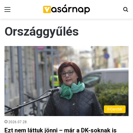
Menü
K
Országgyűlés
(H)arctér
2026.07.28.
Ezt nem láttuk jönni – már a DK-soknak is