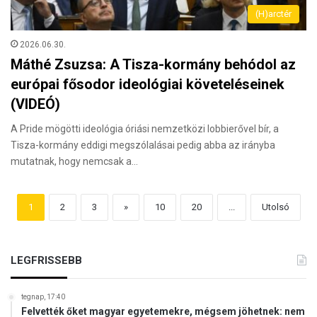
(H)arctér
2026.06.30.
Máthé Zsuzsa: A Tisza-kormány behódol az
európai fősodor ideológiai követeléseinek
(VIDEÓ)
A Pride mögötti ideológia óriási nemzetközi lobbierővel bír, a
Tisza-kormány eddigi megszólalásai pedig abba az irányba
mutatnak, hogy nemcsak a…
1
2
3
»
10
20
...
Utolsó
LEGFRISSEBB
tegnap, 17:40
Felvették őket magyar egyetemekre, mégsem jöhetnek: nem