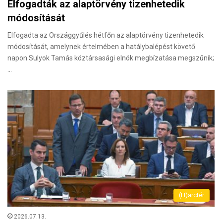
Elfogadták az alaptörvény tizenhetedik
módosítását
Elfogadta az Országgyűlés hétfőn az alaptörvény tizenhetedik
módosítását, amelynek értelmében a hatálybalépést követő
napon Sulyok Tamás köztársasági elnök megbízatása megszűnik;
…
(H)arctér
2026.07.13.