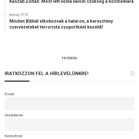
Kaszab Zoltán: Most lett volna valódi szükség a közmédiára
tegnap, 07:07
Minden Bibliát elkoboznak a határon, a keresztény
szervezeteket terrorista csoportként kezelik!
.
Hirdetés
IRATKOZZON FEL A HÍRLEVELÜNKRE!
Email
Vezetéknév
Keresztnév