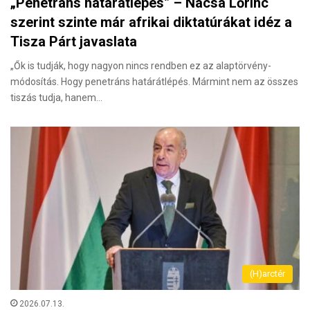
„Penetráns határátlépés” – Nacsa Lőrinc
szerint szinte már afrikai diktatúrákat idéz a
Tisza Párt javaslata
„Ők is tudják, hogy nagyon nincs rendben ez az alaptörvény-
módosítás. Hogy penetráns határátlépés. Mármint nem az összes
tiszás tudja, hanem…
(H)arctér
2026.07.13.