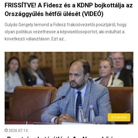
FRISSÍTVE! A Fidesz és a KDNP bojkottálja az
Országgyűlés hétfői ülését (VIDEÓ)
Gulyás Gergely lemond a Fidesz frakcióvezetői posztjáról, hogy
olyan politikus vezethesse a képviselőcsoportot, aki indulhat a
következő választáson. Ezt az…
(H)arctér
2026.07.13.