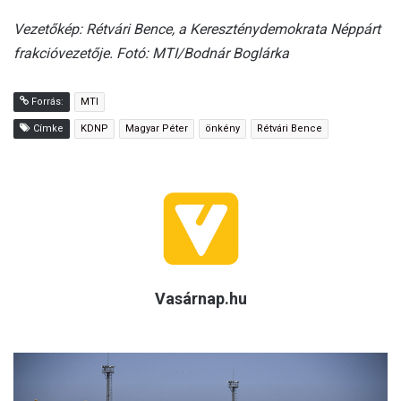
Vezetőkép: Rétvári Bence, a Kereszténydemokrata Néppárt
frakcióvezetője. Fotó: MTI/Bodnár Boglárka
Forrás:
MTI
Címke
KDNP
Magyar Péter
önkény
Rétvári Bence
Vasárnap.hu