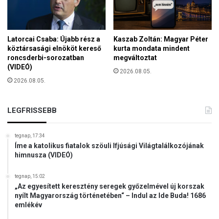
t
a
S
z
Latorcai Csaba: Újabb rész a
Kaszab Zoltán: Magyar Péter
e
köztársasági elnököt kereső
kurta mondata mindent
n
roncsderbi-sorozatban
megváltoztat
t
(VIDEÓ)
2026.08.05.
X
2026.08.05.
.
P
i
LEGFRISSEBB
u
s
T
tegnap, 17:34
Íme a katolikus fiatalok szöuli Ifjúsági Világtalálkozójának
á
himnusza (VIDEÓ)
r
s
a
tegnap, 15:02
„Az egyesített keresztény seregek győzelmével új korszak
s
nyílt Magyarország történetében“ – Indul az Ide Buda! 1686
á
emlékév
g
n