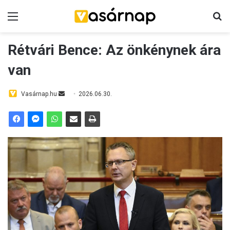
Menü
K
Rétvári Bence: Az önkénynek ára
van
Vasárnap.hu
S
2026.06.30.
e
n
d
a
n
e
m
a
i
l