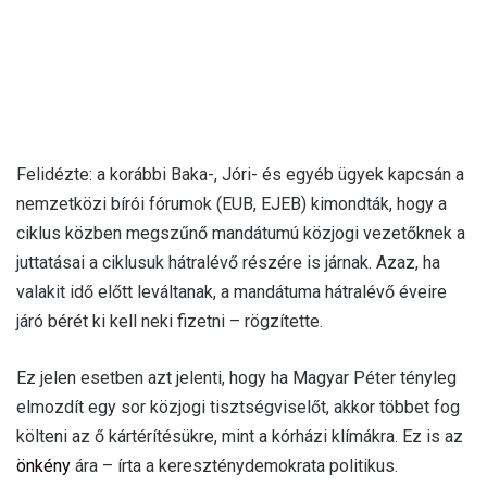
Felidézte: a korábbi Baka-, Jóri- és egyéb ügyek kapcsán a
nemzetközi bírói fórumok (EUB, EJEB) kimondták, hogy a
ciklus közben megszűnő mandátumú közjogi vezetőknek a
juttatásai a ciklusuk hátralévő részére is járnak. Azaz, ha
valakit idő előtt leváltanak, a mandátuma hátralévő éveire
járó bérét ki kell neki fizetni – rögzítette.
Ez jelen esetben azt jelenti, hogy ha Magyar Péter tényleg
elmozdít egy sor közjogi tisztségviselőt, akkor többet fog
költeni az ő kártérítésükre, mint a kórházi klímákra. Ez is az
önkény
ára – írta a kereszténydemokrata politikus.