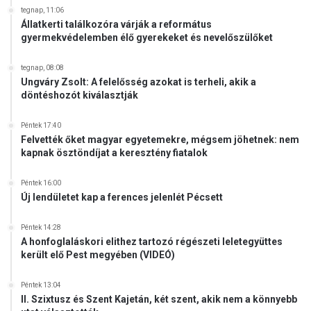
tegnap, 11:06
a
Állatkerti találkozóra várják a református
k
gyermekvédelemben élő gyerekeket és nevelőszülőket
tegnap, 08:08
Ungváry Zsolt: A felelősség azokat is terheli, akik a
döntéshozót kiválasztják
Péntek 17:40
Felvették őket magyar egyetemekre, mégsem jöhetnek: nem
kapnak ösztöndíjat a keresztény fiatalok
Péntek 16:00
Új lendületet kap a ferences jelenlét Pécsett
Péntek 14:28
A honfoglaláskori elithez tartozó régészeti leletegyüttes
került elő Pest megyében (VIDEÓ)
Péntek 13:04
II. Szixtusz és Szent Kajetán, két szent, akik nem a könnyebb