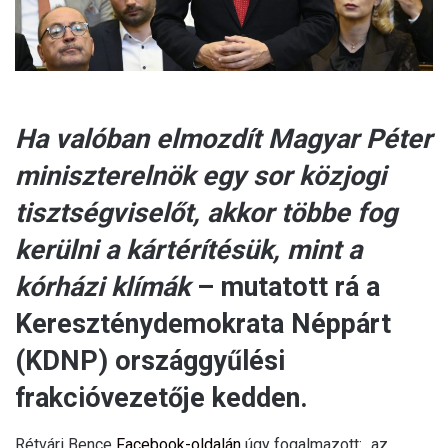
Ha valóban elmozdít Magyar Péter
miniszterelnök egy sor közjogi
tisztségviselőt, akkor többe fog
kerülni a kártérítésük, mint a
kórházi klímák
– mutatott rá a
Kereszténydemokrata Néppárt
(KDNP) országgyűlési
frakcióvezetője kedden.
Rétvári Bence
Facebook-oldalán
úgy fogalmazott: „az