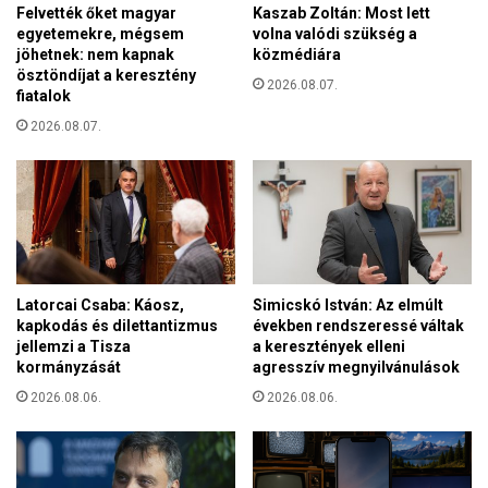
Felvették őket magyar
Kaszab Zoltán: Most lett
!
egyetemekre, mégsem
volna valódi szükség a
X
jöhetnek: nem kapnak
közmédiára
I
ösztöndíjat a keresztény
V
2026.08.07.
fiatalok
.
2026.08.07.
L
e
ó
p
á
p
a
l
Latorcai Csaba: Káosz,
Simicskó István: Az elmúlt
e
kapkodás és dilettantizmus
években rendszeressé váltak
v
jellemzi a Tisza
a keresztények elleni
e
kormányzását
agresszív megnyilvánulások
l
2026.08.06.
2026.08.06.
e
t
í
r