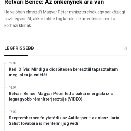
Rétvári Bence: Az önkénynek ára van
Ha valóban elmozdít Magyar Péter miniszterelnök egy sor közjogi
tisztségviselőt, akkor többe fog kerülni a kártérítésük, mint a
kórházi klímák…
LEGFRISSEBB
19:09
Kedl Olívia: Mindig a dicsőítésen keresztül tapasztaltam
meg Isten jelenlétét
18:07
Rétvári Bence: Magyar Péter lett a paksi energiakrízis
legnagyobb rémhírterjesztője (VIDEÓ)
17:00
Szeptemberben folytatódik az Antifa-per – az olasz Ilaria
Salist továbbra is mentelmi jog védi