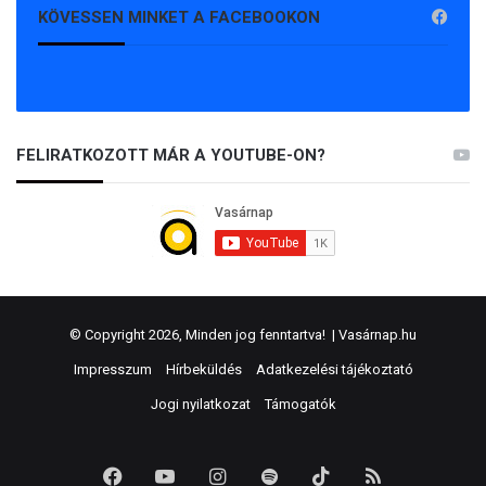
KÖVESSEN MINKET A FACEBOOKON
FELIRATKOZOTT MÁR A YOUTUBE-ON?
© Copyright 2026, Minden jog fenntartva! |
Vasárnap.hu
Impresszum
Hírbeküldés
Adatkezelési tájékoztató
Jogi nyilatkozat
Támogatók
Facebook
YouTube
Instagram
Spotify
TikTok
RSS