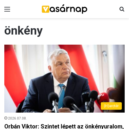
Menü
K
önkény
(H)arctér
2026.07.08.
Orbán Viktor: Szintet lépett az önkényuralom,