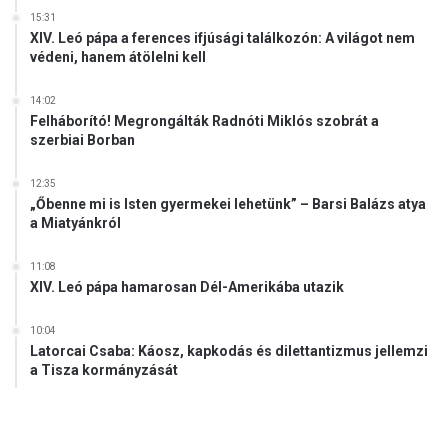
15:31
XIV. Leó pápa a ferences ifjúsági találkozón: A világot nem
védeni, hanem átölelni kell
14:02
Felháborító! Megrongálták Radnóti Miklós szobrát a
szerbiai Borban
12:35
„Őbenne mi is Isten gyermekei lehetünk” – Barsi Balázs atya
a Miatyánkról
11:08
XIV. Leó pápa hamarosan Dél-Amerikába utazik
10:04
Latorcai Csaba: Káosz, kapkodás és dilettantizmus jellemzi
a Tisza kormányzását