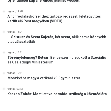
Új lendületet kap a ferences jelenlét Pécsett
K
a
tegnap, 14:28
t
A honfoglaláskori elithez tartozó régészeti leletegyüttes
o
került elő Pest megyében (VIDEÓ)
l
i
tegnap, 13:04
k
II. Szixtusz és Szent Kajetán, két szent, akik nem a könnyebb
u
utat választották
s
E
tegnap, 11:11
g
Törvénytelenség? Rétvári Bence szerint lebukott a Szociális
és Családügyi Minisztérium
y
e
t
tegnap, 10:14
e
Moszkvába megy a vatikáni külügyminiszter
m
h
tegnap, 09:12
a
Kaszab Zoltán: Most lett volna valódi szükség a közmédiára
l
l
g