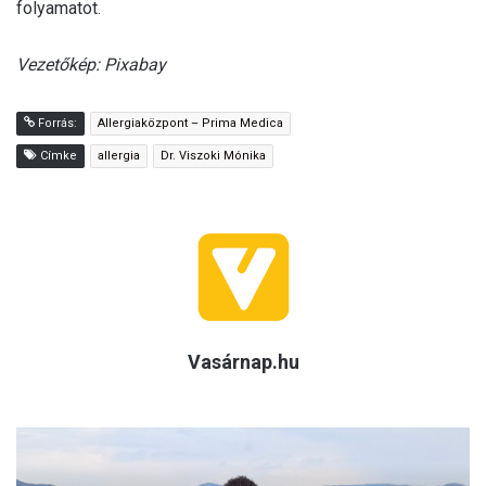
folyamatot.
Vezetőkép: Pixabay
Forrás:
Allergiaközpont – Prima Medica
Címke
allergia
Dr. Viszoki Mónika
Vasárnap.hu