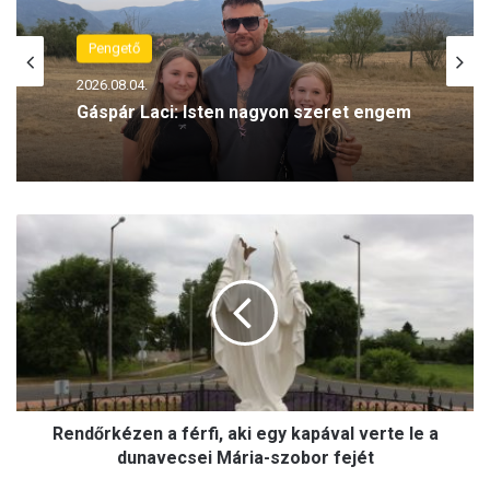
Családháló
Pengető
2026.08.04.
2026.08.04.
Gáspár Laci: Isten nagyon szeret engem
Rontja a gyerekek írás- és számolási
készségét a korai közösségimédia-
R
használat
e
n
d
ő
r
k
é
z
Rendőrkézen a férfi, aki egy kapával verte le a
e
n
dunavecsei Mária-szobor fejét
a