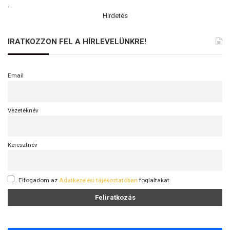
.
a
Hirdetés
t
ó
i
IRATKOZZON FEL A HÍRLEVELÜNKRE!
Email
Vezetéknév
Keresztnév
Elfogadom az
Adatkezelési tájékoztatóban
foglaltakat.