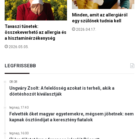
u
s
b
z
Minden, amit az allergiáról
l
o
egy szülőnek tudnia kell
i
b
Tavaszi tünetek:
n
2026.04.17.
o
összekeverhető az allergia és
i
r
a hisztaminérzékenység
S
f
2026.05.05.
z
e
e
j
n
é
LEGFRISSEBB
t
t
I
I
08:08
.
Ungváry Zsolt: A felelősség azokat is terheli, akik a
J
döntéshozót kiválasztják
á
n
tegnap, 17:40
o
Felvették őket magyar egyetemekre, mégsem jöhetnek: nem
s
kapnak ösztöndíjat a keresztény fiatalok
P
á
tegnap, 16:00
l