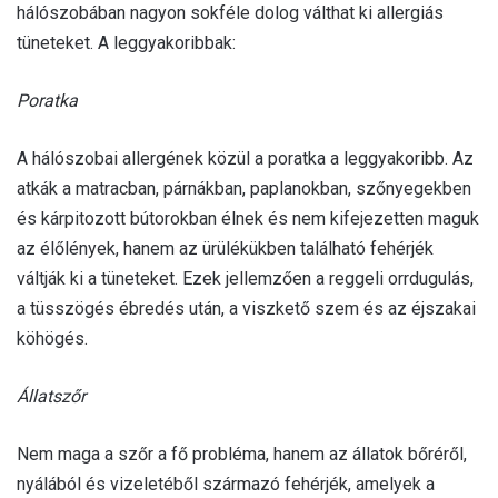
hálószobában nagyon sokféle dolog válthat ki allergiás
tüneteket. A leggyakoribbak:
Poratka
A hálószobai allergének közül a poratka a leggyakoribb. Az
atkák a matracban, párnákban, paplanokban, szőnyegekben
és kárpitozott bútorokban élnek és nem kifejezetten maguk
az élőlények, hanem az ürülékükben található fehérjék
váltják ki a tüneteket. Ezek jellemzően a reggeli orrdugulás,
a tüsszögés ébredés után, a viszkető szem és az éjszakai
köhögés.
Állatszőr
Nem maga a szőr a fő probléma, hanem az állatok bőréről,
nyálából és vizeletéből származó fehérjék, amelyek a