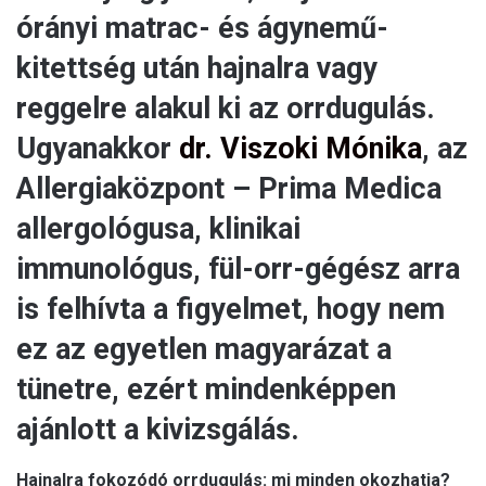
órányi matrac- és ágynemű-
kitettség után hajnalra vagy
reggelre alakul ki az orrdugulás.
Ugyanakkor
dr. Viszoki Mónika
, az
Allergiaközpont – Prima Medica
allergológusa, klinikai
immunológus, fül-orr-gégész arra
is felhívta a figyelmet, hogy nem
ez az egyetlen magyarázat a
tünetre, ezért mindenképpen
ajánlott a kivizsgálás.
Hajnalra fokozódó orrdugulás: mi minden okozhatja?