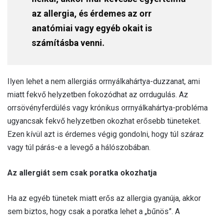
az allergia, és érdemes az orr
anatómiai vagy egyéb okait is
számításba venni.
Ilyen lehet a nem allergiás orrnyálkahártya-duzzanat, ami
miatt fekvő helyzetben fokozódhat az orrdugulás. Az
orrsövényferdülés vagy krónikus orrnyálkahártya-probléma
ugyancsak fekvő helyzetben okozhat erősebb tüneteket.
Ezen kívül azt is érdemes végig gondolni, hogy túl száraz
vagy túl párás-e a levegő a hálószobában.
Az allergiát sem csak poratka okozhatja
Ha az egyéb tünetek miatt erős az allergia gyanúja, akkor
sem biztos, hogy csak a poratka lehet a „bűnös”. A