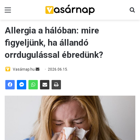
Menü
K
Allergia a hálóban: mire
figyeljünk, ha állandó
orrdugulással ébredünk?
Vasárnap.hu
S
2026.06.15.
e
n
d
a
n
e
m
a
i