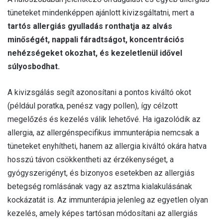
tüneteket mindenképpen ajánlott kivizsgáltatni, mert a
tartós allergiás gyulladás ronthatja az alvás
minőségét, nappali fáradtságot, koncentrációs
nehézségeket okozhat, és kezeletlenül idővel
súlyosbodhat.
A kivizsgálás segít azonosítani a pontos kiváltó okot
(például poratka, penész vagy pollen), így célzott
megelőzés és kezelés válik lehetővé. Ha igazolódik az
allergia, az allergénspecifikus immunterápia nemcsak a
tüneteket enyhítheti, hanem az allergia kiváltó okára hatva
hosszú távon csökkentheti az érzékenységet, a
gyógyszerigényt, és bizonyos esetekben az allergiás
betegség romlásának vagy az asztma kialakulásának
kockázatát is. Az immunterápia jelenleg az egyetlen olyan
kezelés, amely képes tartósan módosítani az allergiás