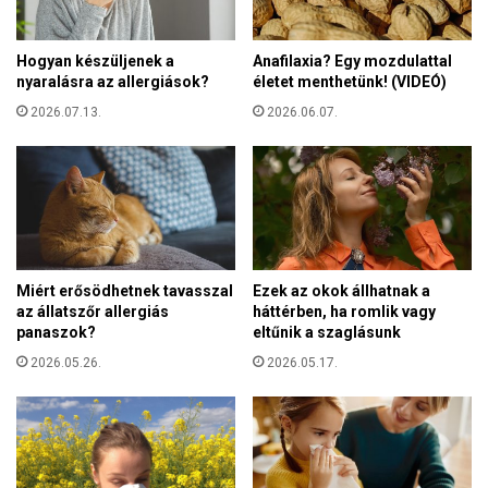
r
a
t
r
e
n
Hogyan készüljenek a
Anafilaxia? Egy mozdulattal
l
nyaralásra az allergiások?
életet menthetünk! (VIDEÓ)
y
e
e
2026.07.13.
2026.06.07.
a
l
d
v
u
e
n
t
a
é
v
s
e
k
c
u
Miért erősödhetnek tavasszal
Ezek az okok állhatnak a
s
az állatszőr allergiás
háttérben, ha romlik vagy
l
e
panaszok?
eltűnik a szaglásunk
t
i
ú
2026.05.26.
2026.05.17.
M
r
á
á
r
t
i
a
a
L
-