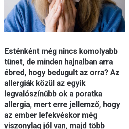
l
Esténként még nincs komolyabb
tünet, de minden hajnalban arra
ébred, hogy bedugult az orra? Az
allergiák közül az egyik
legvalószínűbb ok a poratka
allergia, mert erre jellemző, hogy
az ember lefekvéskor még
viszonylag jól van, majd több