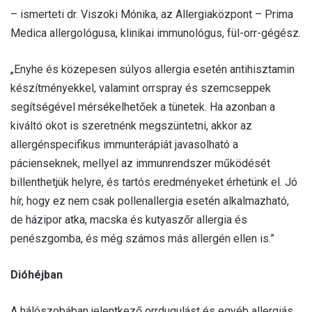
– ismerteti dr. Viszoki Mónika, az Allergiaközpont – Prima
Medica allergológusa, klinikai immunológus, fül-orr-gégész.
„Enyhe és közepesen súlyos allergia esetén antihisztamin
készítményekkel, valamint orrspray és szemcseppek
segítségével mérsékelhetőek a tünetek. Ha azonban a
kiváltó okot is szeretnénk megszüntetni, akkor az
allergénspecifikus immunterápiát javasolható a
pácienseknek, mellyel az immunrendszer működését
billenthetjük helyre, és tartós eredményeket érhetünk el. Jó
hír, hogy ez nem csak pollenallergia esetén alkalmazható,
de házipor atka, macska és kutyaszőr allergia és
penészgomba, és még számos más allergén ellen is.”
Dióhéjban
A hálószobában jelentkező orrdugulást és egyéb allergiás