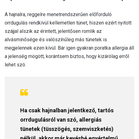
A hajnalra, reggelre menetrendszerűen előforduló
orrdugulás rendkívül kellemetlen tünet, hiszen ezért nyitott
szájjal alszik az érintett, jelentősen romlik az
alvásminősége és valószínűleg más tünetek is
megjelennek ezen kívül. Bár igen gyakran poratka allergia áll
a jelenség mögött, korántsem biztos, hogy kizárólag erről
lehet szó.
Ha csak hajnalban jelentkező, tartós
orrdugulásról van szó, allergiás
tünetek (tüsszögés, szemviszketés)
nélkül, akkor már kevésbé egyértelmű