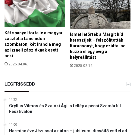
r
r
d
u
g
Két spanyol törte le a magyar
Ismét letörték a Margit híd
u
zászlót a Lánchídon
keresztjeit – felszólították
l
szombaton, két francia meg
Karácsonyt, hogy ezúttal ne
az izraeli zászlóknak esett
á
húzza el egy évig a
neki
s
helyreállítást
s
2025.04.06.
2025.02.12.
a
l
é
LEGFRISSEBB
b
r
14:33
e
Gryllus Vilmos és Szalóki Ági is fellép a pécsi Szamárfül
d
Fesztiválon
ü
n
11:00
k
Harminc éve Jézussal az úton – jubileumi dicsőítő esttel ad
?