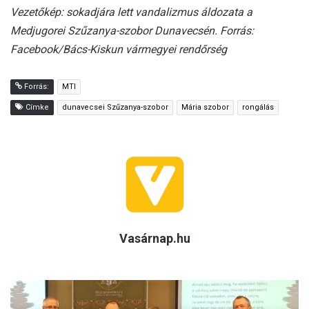
Vezetőkép: sokadjára lett vandalizmus áldozata a
Medjugorei Szűzanya-szobor Dunavecsén. Forrás:
Facebook/Bács-Kiskun vármegyei rendőrség
Forrás:
MTI
Címke
dunavecsei Szűzanya-szobor
Mária szobor
rongálás
Vasárnap.hu