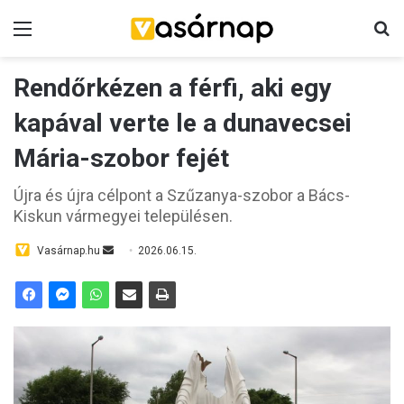
Menü
K
Rendőrkézen a férfi, aki egy
kapával verte le a dunavecsei
Mária-szobor fejét
Újra és újra célpont a Szűzanya-szobor a Bács-
Kiskun vármegyei településen.
Vasárnap.hu
S
2026.06.15.
e
n
d
a
n
e
m