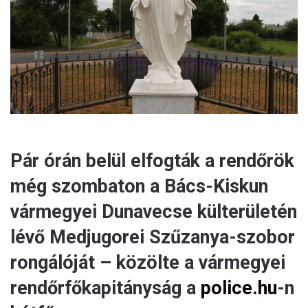
a
i
l
Pár órán belül elfogták a rendőrök
még szombaton a Bács-Kiskun
vármegyei Dunavecse külterületén
lévő Medjugorei Szűzanya-szobor
rongálóját – közölte a vármegyei
rendőrfőkapitányság a
police.hu
-n