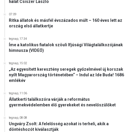
hálát Csiszér László
07:09
Ritka állatok és másfél évszázados múlt – 160 éves lett az
ország első állatkertje
tegnap, 17:34
Íme a katolikus fiatalok szöuli Ifjúsági Világtalálkozójának
himnusza (VIDEÓ)
tegnap, 15:02
„Az egyesített keresztény seregek győzelmével új korszak
nyílt Magyarország történetében“ – Indul az Ide Buda! 1686
emlékév
tegnap, 11:06
Állatkerti találkozóra várják a református
gyermekvédelemben élő gyerekeket és nevelőszülőket
tegnap, 08:08
Ungváry Zsolt: A felelősség azokat is terheli, akik a
döntéshozót kiválasztják