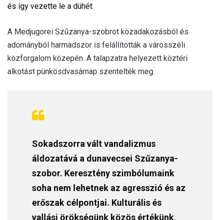
és így vezette le a dühét.
A Medjugorei Szűzanya-szobrot közadakozásból és
adományból harmadszor is felállították a városszéli
közforgalom közepén. A talapzatra helyezett köztéri
alkotást pünkösdvasárnap szentelték meg.
Sokadszorra vált vandalizmus
áldozatává a dunavecsei Szűzanya-
szobor. Keresztény szimbólumaink
soha nem lehetnek az agresszió és az
erőszak célpontjai. Kulturális és
vallási örökségünk közös értékünk,