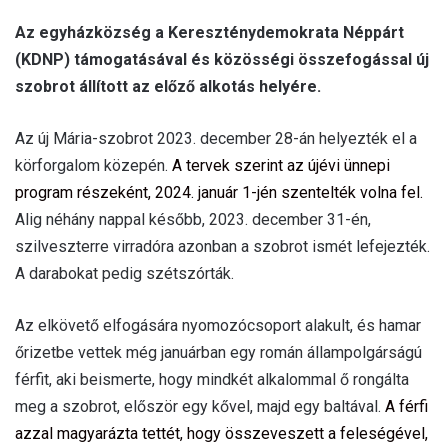
Az egyházközség a Kereszténydemokrata Néppárt
(KDNP) támogatásával és közösségi összefogással új
szobrot állított az előző alkotás helyére.
Az új Mária-szobrot 2023. december 28-án helyezték el a
körforgalom közepén.
A tervek szerint az újévi ünnepi
program részeként, 2024. január 1-jén szentelték volna fel.
Alig néhány nappal később, 2023. december 31-én,
szilveszterre virradóra azonban a szobrot ismét lefejezték.
A darabokat pedig szétszórták.
Az elkövető elfogására nyomozócsoport alakult, és hamar
őrizetbe vettek még januárban egy román állampolgárságú
férfit, aki beismerte, hogy mindkét alkalommal ő rongálta
meg a szobrot, először egy kővel, majd egy baltával.
A férfi
azzal magyarázta tettét, hogy összeveszett a feleségével,