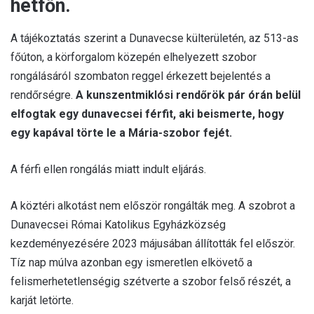
hétfőn.
A tájékoztatás szerint a Dunavecse külterületén, az 513-as
főúton, a körforgalom közepén elhelyezett szobor
rongálásáról szombaton reggel érkezett bejelentés a
rendőrségre.
A kunszentmiklósi rendőrök pár órán belül
elfogtak egy dunavecsei férfit, aki beismerte, hogy
egy kapával törte le a Mária-szobor fejét.
A férfi ellen rongálás miatt indult eljárás.
A köztéri alkotást nem először rongálták meg. A szobrot a
Dunavecsei Római Katolikus Egyházközség
kezdeményezésére 2023 májusában állították fel először.
Tíz nap múlva azonban egy ismeretlen elkövető a
felismerhetetlenségig szétverte a szobor felső részét, a
karját letörte.