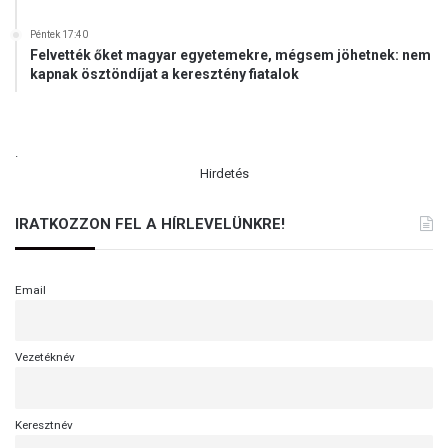
Péntek 17:40
Felvették őket magyar egyetemekre, mégsem jöhetnek: nem
kapnak ösztöndíjat a keresztény fiatalok
.
Hirdetés
IRATKOZZON FEL A HÍRLEVELÜNKRE!
Email
Vezetéknév
Keresztnév