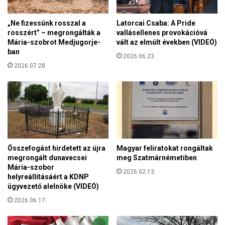
e
g
f
i
„Ne fizessünk rosszal a
Latorcai Csaba: A Pride
i
a
rosszért” – megrongálták a
vallásellenes provokációvá
g
”
Mária-szobrot Medjugorje-
vált az elmúlt években (VIDEÓ)
y
s
ban
e
2026.06.23.
z
l
2026.07.28.
ó
j
c
ü
i
n
k
k
k
,
h
h
e
a
z
Összefogást hirdetett az újra
Magyar feliratokat rongáltak
á
megrongált dunavecsei
meg Szatmárnémetiben
l
Mária-szobor
l
2026.02.13.
helyreállításáért a KDNP
a
ügyvezető alelnöke (VIDEÓ)
n
2026.06.17.
d
ó
o