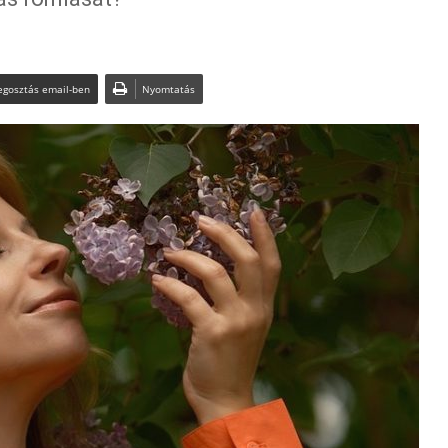
gosztás email-ben
Nyomtatás