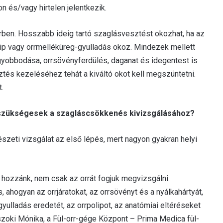
n és/vagy hirtelen jelentkezik.
rben. Hosszabb ideig tartó szaglásvesztést okozhat, ha az
olip vagy orrmelléküreg-gyulladás okoz. Mindezek mellett
yobbodása, orrsövényferdülés, daganat és idegentest is
és kezeléséhez tehát a kiváltó okot kell megszüntetni.
t.
k szükségesek a szagláscsökkenés kivizsgálásához?
zeti vizsgálat az első lépés, mert nagyon gyakran helyi
 hozzánk, nem csak az orrát fogjuk megvizsgálni.
 ahogyan az orrjáratokat, az orrsövényt és a nyálkahártyát,
yulladás eredetét, az orrpolipot, az anatómiai eltéréseket
 Viszoki Mónika, a Fül-orr-gége Központ – Prima Medica fül-