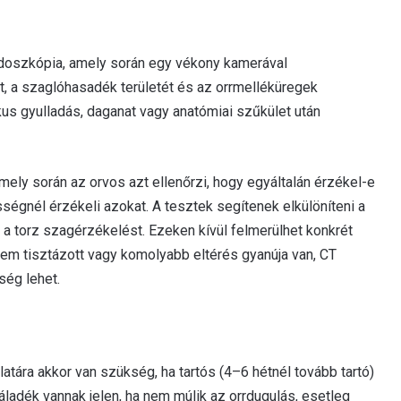
endoszkópia, amely során egy vékony kamerával
t, a szaglóhasadék területét és az orrmelléküregek
ikus gyulladás, daganat vagy anatómiai szűkület után
mely során az orvos azt ellenőrzi, hogy egyáltalán érzékel-e
ségnél érzékeli azokat. A tesztek segítenek elkülöníteni a
a torz szagérzékelést. Ezeken kívül felmerülhet konkrét
 nem tisztázott vagy komolyabb eltérés gyanúja van, CT
ség lehet.
tára akkor van szükség, ha tartós (4–6 hétnél tovább tartó)
váladék vannak jelen, ha nem múlik az orrdugulás, esetleg