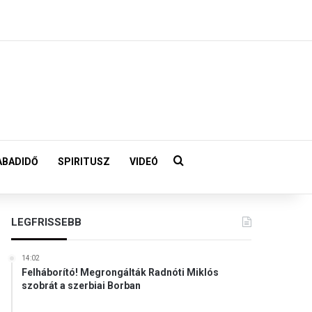
Keresés:
ABADIDŐ
SPIRITUSZ
VIDEÓ
LEGFRISSEBB
14:02
Felháborító! Megrongálták Radnóti Miklós
szobrát a szerbiai Borban