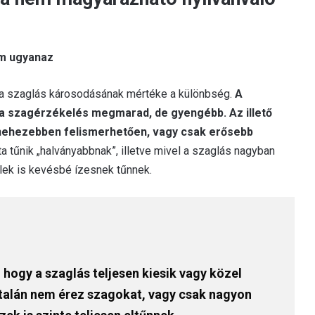
em ugyanaz
 a szaglás károsodásának mértéke a különbség.
A
 a szagérzékelés megmarad, de gyengébb. Az illető
nehezebben felismerhetően, vagy csak erősebb
ta tűnik „halványabbnak”, illetve mivel a szaglás nagyban
lek is kevésbé ízesnek tűnnek.
 hogy a szaglás teljesen kiesik vagy közel
ltalán nem érez szagokat, vagy csak nagyon