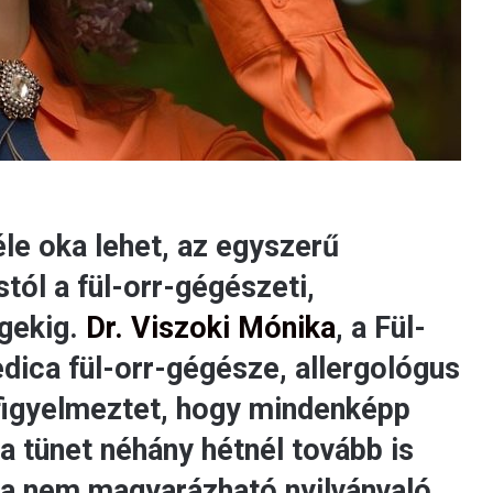
e oka lehet, az egyszerű
ól a fül-orr-gégészeti,
égekig.
Dr. Viszoki Mónika
, a Fül-
ica fül-orr-gégésze, allergológus
 figyelmeztet, hogy mindenképp
 a tünet néhány hétnél tovább is
 ha nem magyarázható nyilvánvaló