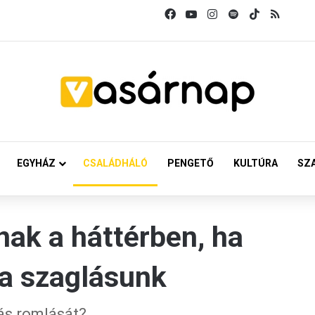
Facebook
YouTube
Instagram
Spotify
TikTok
RSS
EGYHÁZ
CSALÁDHÁLÓ
PENGETŐ
KULTÚRA
SZ
nak a háttérben, ha
 a szaglásunk
ás romlását?