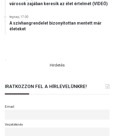
városok zajában keresik az élet értelmét (VIDEÓ)
tegnap, 17:00
A szívhangrendelet bizonyítottan mentett már
életeket
.
Hirdetés
IRATKOZZON FEL A HÍRLEVELÜNKRE!
Email
Vezetéknév