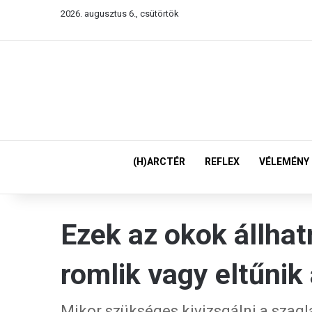
2026. augusztus 6., csütörtök
(H)ARCTÉR
REFLEX
VÉLEMÉNY
Ezek az okok állhat
romlik vagy eltűnik
Mikor szükséges kivizsgálni a szagl