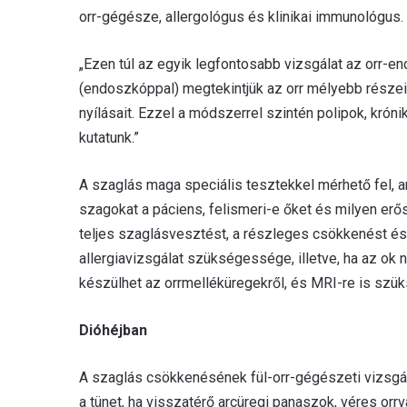
orr-gégésze, allergológus és klinikai immunológus.
„Ezen túl az egyik legfontosabb vizsgálat az orr-
(endoszkóppal) megtekintjük az orr mélyebb részei
nyílásait. Ezzel a módszerrel szintén polipok, krón
kutatunk.”
A szaglás maga speciális tesztekkel mérhető fel, a
szagokat a páciens, felismeri-e őket és milyen erős
teljes szaglásvesztést, a részleges csökkenést és 
allergiavizsgálat szükségessége, illetve, ha az ok
készülhet az orrmelléküregekről, és MRI-re is szük
Dióhéjban
A szaglás csökkenésének fül-orr-gégészeti vizsgála
a tünet, ha visszatérő arcüregi panaszok, véres orr