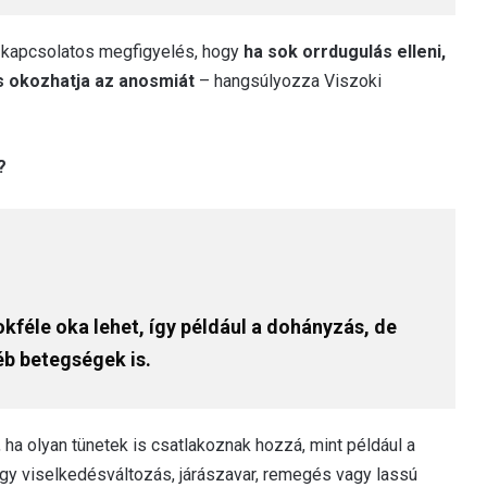
 kapcsolatos megfigyelés, hogy
ha sok orrdugulás elleni,
is okozhatja az anosmiát
– hangsúlyozza Viszoki
?
féle oka lehet, így például a dohányzás, de
éb betegségek is.
ha olyan tünetek is csatlakoznak hozzá, mint például a
agy viselkedésváltozás, járászavar, remegés vagy lassú