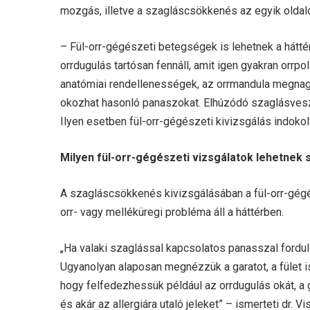
mozgás, illetve a szagláscsökkenés az egyik oldalo
– Fül-orr-gégészeti betegségek is lehetnek a hátté
orrdugulás tartósan fennáll, amit igen gyakran orrp
anatómiai rendellenességek, az orrmandula megnag
okozhat hasonló panaszokat. Elhúzódó szaglásveszt
Ilyen esetben fül-orr-gégészeti kivizsgálás indokol
Milyen fül-orr-gégészeti vizsgálatok lehetne
A szagláscsökkenés kivizsgálásában a fül-orr-gégés
orr- vagy melléküregi probléma áll a háttérben.
„Ha valaki szaglással kapcsolatos panasszal fordul
Ugyanolyan alaposan megnézzük a garatot, a fület is,
hogy felfedezhessük például az orrdugulás okát, a g
és akár az allergiára utaló jeleket” – ismerteti dr.