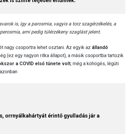
zek is szinte teljesen eltűnnek.
varok is, így a parosmia, vagyis a torz szagérzékelés, a
erosmia, ami pedig túlérzékeny szaglást jelent.
 nagy csoportra lehet osztani. Az egyik az
állandó
ég (ez egy nagyon ritka állapot), a másik csoportba tartozik
okszor a COVID első tünete volt
, még a köhögés, légúti
, azonban
, orrnyálkahártyát érintő gyulladás jár a