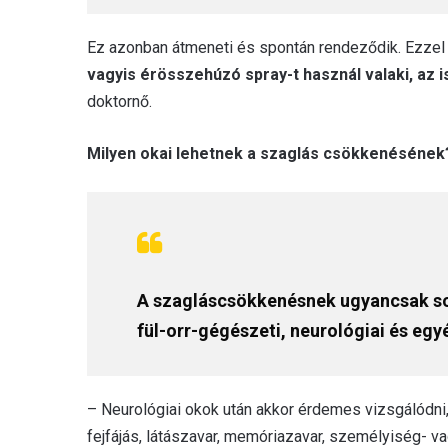
Ez azonban átmeneti és spontán rendeződik. Ezzel
vagyis érösszehúzó spray-t használ valaki, az 
doktornő.
Milyen okai lehetnek a szaglás csökkenésének
A szagláscsökkenésnek ugyancsak sok
fül-orr-gégészeti, neurológiai és egy
– Neurológiai okok után akkor érdemes vizsgálódni, 
fejfájás, látászavar, memóriazavar, személyiség- v