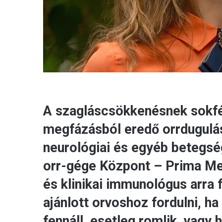
A szagláscsökkenésnek sokfél
megfázásból eredő orrdugulást
neurológiai és egyéb betegs
orr-gége Központ – Prima Med
és klinikai immunológus arra
ajánlott orvoshoz fordulni, ha
fennáll, esetleg romlik, vagy