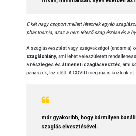
ritkán, minimálisan. Ilyen esetben az í
E két nagy csoport mellett léteznek egyéb szaglásza
phantosmia, azaz a nem létező szag érzése és a hyp
A szaglásvesztést vagy szagvakságot (anosmia) két
szagláshiány
, ami lehet veleszületett rendelleness
a
részleges és átmeneti szaglásvesztés
, ami
s
panaszok, láz előtt. A COVID még ma is köztünk él
már gyakoribb, hogy bármilyen banális
szaglás elvesztésével.