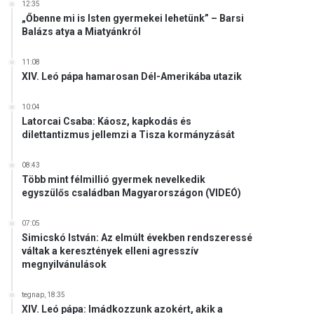
12:35
„Őbenne mi is Isten gyermekei lehetünk” – Barsi
Balázs atya a Miatyánkról
11:08
XIV. Leó pápa hamarosan Dél-Amerikába utazik
10:04
Latorcai Csaba: Káosz, kapkodás és
dilettantizmus jellemzi a Tisza kormányzását
08:43
Több mint félmillió gyermek nevelkedik
egyszülős családban Magyarországon (VIDEÓ)
07:05
Simicskó István: Az elmúlt években rendszeressé
váltak a keresztények elleni agresszív
megnyilvánulások
tegnap, 18:35
XIV. Leó pápa: Imádkozzunk azokért, akik a