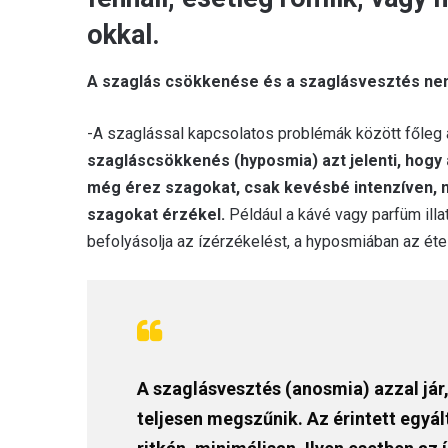
okkal.
A szaglás csökkenése és a szaglásvesztés n
-A szaglással kapcsolatos problémák között főleg
szagláscsökkenés (hyposmia) azt jelenti, hogy
még érez szagokat, csak kevésbé intenzíven, 
szagokat érzékel.
Például a kávé vagy parfüm illa
befolyásolja az ízérzékelést, a hyposmiában az éte
A szaglásvesztés (anosmia) azzal jár,
teljesen megszűnik. Az érintett egyá