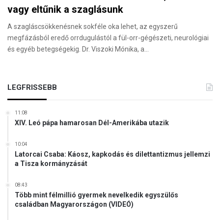
vagy eltűnik a szaglásunk
A szagláscsökkenésnek sokféle oka lehet, az egyszerű
megfázásból eredő orrdugulástól a fül-orr-gégészeti, neurológiai
és egyéb betegségekig. Dr. Viszoki Mónika, a…
LEGFRISSEBB
11:08
XIV. Leó pápa hamarosan Dél-Amerikába utazik
10:04
Latorcai Csaba: Káosz, kapkodás és dilettantizmus jellemzi
a Tisza kormányzását
08:43
Több mint félmillió gyermek nevelkedik egyszülős
családban Magyarországon (VIDEÓ)