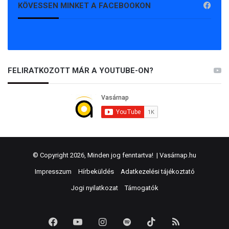
KÖVESSEN MINKET A FACEBOOKON
FELIRATKOZOTT MÁR A YOUTUBE-ON?
© Copyright 2026, Minden jog fenntartva! |
Vasárnap.hu
Impresszum
Hírbeküldés
Adatkezelési tájékoztató
Jogi nyilatkozat
Támogatók
Facebook
YouTube
Instagram
Spotify
TikTok
RSS