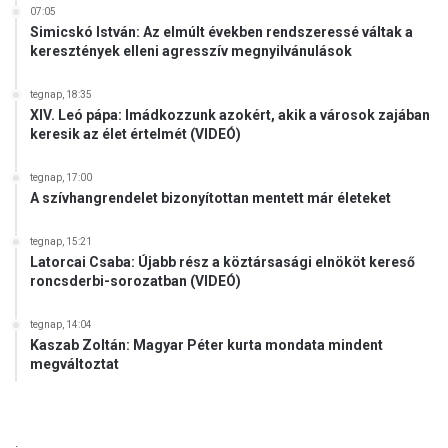
07:05
Simicskó István: Az elmúlt években rendszeressé váltak a
keresztények elleni agresszív megnyilvánulások
tegnap, 18:35
XIV. Leó pápa: Imádkozzunk azokért, akik a városok zajában
keresik az élet értelmét (VIDEÓ)
tegnap, 17:00
A szívhangrendelet bizonyítottan mentett már életeket
tegnap, 15:21
Latorcai Csaba: Újabb rész a köztársasági elnököt kereső
roncsderbi-sorozatban (VIDEÓ)
tegnap, 14:04
Kaszab Zoltán: Magyar Péter kurta mondata mindent
megváltoztat
.