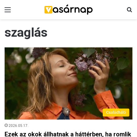
Menü
K
szaglás
Családháló
2026.05.17.
Ezek az okok állhatnak a háttérben, ha romlik