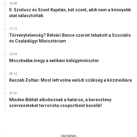
13:04
II. Szixtusz és Szent Kajetán, két szent, akik nem a könnyebb
utat választották
11:11
Törvénytelenség? Rétvári Bence szerint lebukott a Szociális
és Családügyi Minisztérium
10:14
Moszkvába megy a vatikáni külügyminiszter
09:12
Kaszab Zoltán: Most lett volna valódi szükség a közmédiára
07:07
Minden Bibliát elkoboznak a határon, a keresztény
szervezeteket terrorista csoportként kezelik!
.
Hirdetés