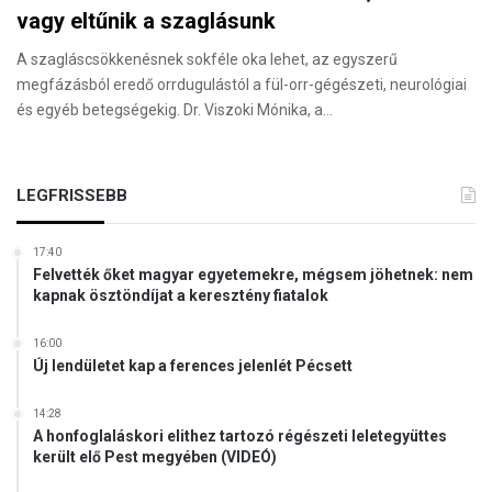
vagy eltűnik a szaglásunk
A szagláscsökkenésnek sokféle oka lehet, az egyszerű
megfázásból eredő orrdugulástól a fül-orr-gégészeti, neurológiai
és egyéb betegségekig. Dr. Viszoki Mónika, a…
LEGFRISSEBB
17:40
Felvették őket magyar egyetemekre, mégsem jöhetnek: nem
kapnak ösztöndíjat a keresztény fiatalok
16:00
Új lendületet kap a ferences jelenlét Pécsett
14:28
A honfoglaláskori elithez tartozó régészeti leletegyüttes
került elő Pest megyében (VIDEÓ)