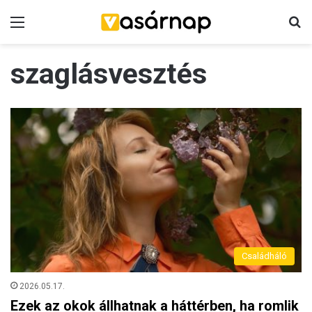
Menü
K
szaglásvesztés
Családháló
2026.05.17.
Ezek az okok állhatnak a háttérben, ha romlik