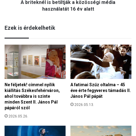
A briteknél is betiltják a közösségi média
l
i
i
használatát 16 év alatt
g
s
y
b
e
Ezek is érdekelhetik
e
l
t
j
i
ü
l
n
t
k
j
,
á
h
k
a
a
á
Ne féljetek! címmel nyílik
A fatimai Szűz oltalma – 45
k
l
kiállítás Székesfehérváron,
éve érte fegyveres támadás II.
ö
l
ahol továbbra is szinte
János Pál pápát
z
a
minden Szent II. János Pál
ö
2026.05.13.
n
pápáról szól
s
d
2026.05.26.
s
ó
é
o
g
r
i