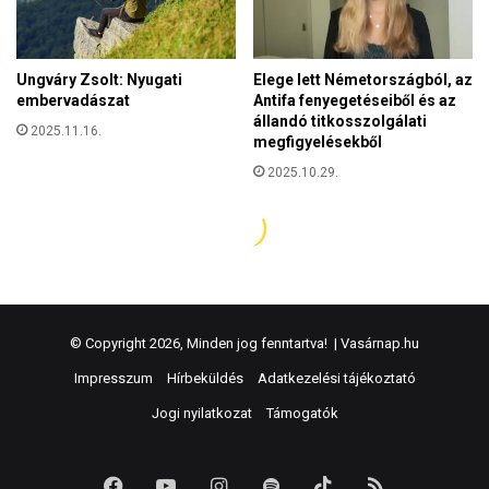
© Copyright 2026, Minden jog fenntartva! |
Vasárnap.hu
Impresszum
Hírbeküldés
Adatkezelési tájékoztató
Jogi nyilatkozat
Támogatók
Facebook
YouTube
Instagram
Spotify
TikTok
RSS