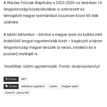
A Waclaw Felczak Alapítvány a 2025-2026-os tanévben 14
lengyelországi középiskolában is szervezett és
támogatott magyar nyelvtanítást összesen közel 60 diák
számára.
A lublini lektorátus – bővítve a magyar nyelv és kultúra iránt
érdeklődő lengyel egyetemisták körét – kiegészíti a három
lengyelországi magyar tanszék (a varsói, a krakkói és a
poznani) munkáját is.
Vezetőkép: lublini egyetemisták. Forrás: studyinpoland.pl
Forrás:
MTI
Címke
katolikus egyetem
Lublin
magyar nyelv
Szent II. János Pál