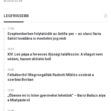
2025.02.06.
l
a
t
LEGFRISSEBB
t
17:00
Szeptemberben folytatódik az Antifa-per – az olasz Ilaria
Salist továbbra is mentelmi jog védi
15:31
XIV. Leó pápa a ferences ifjúsági találkozón: A világot nem
védeni, hanem átölelni kell
14:02
Felháborító! Megrongálták Radnóti Miklós szobrát a
szerbiai Borban
12:35
„Őbenne mi is Isten gyermekei lehetünk” – Barsi Balázs atya
a Miatyánkról
11:08