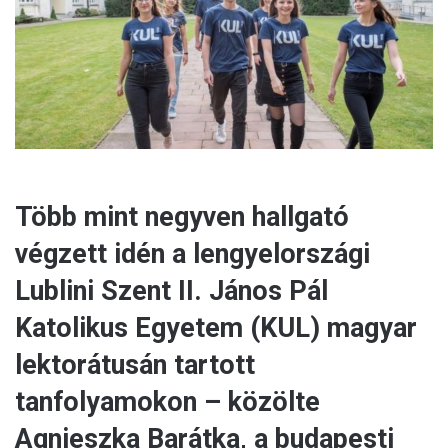
a
i
l
Több mint negyven hallgató
végzett idén a lengyelországi
Lublini Szent II. János Pál
Katolikus Egyetem (KUL) magyar
lektorátusán tartott
tanfolyamokon – közölte
Agnieszka Barátka, a budapesti