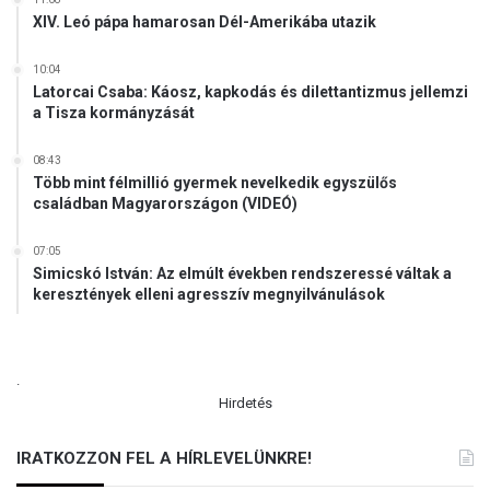
XIV. Leó pápa hamarosan Dél-Amerikába utazik
10:04
Latorcai Csaba: Káosz, kapkodás és dilettantizmus jellemzi
a Tisza kormányzását
08:43
Több mint félmillió gyermek nevelkedik egyszülős
családban Magyarországon (VIDEÓ)
07:05
Simicskó István: Az elmúlt években rendszeressé váltak a
keresztények elleni agresszív megnyilvánulások
.
Hirdetés
IRATKOZZON FEL A HÍRLEVELÜNKRE!