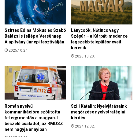
r
m
d
é
u
d
g
i
u
Szirtes Edina Mókus és Szabó
Lánycsók, Nőtincs vagy
a
l
Balázs is fellép a Versünnep
Szépúr – a Kárpát-medence
h
Alapítvány ünnepi fesztiválján
legszebb településneveit
á
a
keresik
s
2025.10.24.
s
s
2025.10.20.
z
a
n
l
á
é
l
b
a
r
t
e
á
d
t
ü
Román nyelvű
Szili Katalin: Nyelvjárásaink
1
kommunikációra szólította
megőrzése nyelvstratégiai
n
6
fel egy mentős a magyarul
kérdés
k
é
beszélő családot, az RMDSZ
?
2024.12.02.
v
nem hagyja annyiban
a