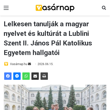
Menü
K
Lelkesen tanulják a magyar
nyelvet és kultúrát a Lublini
Szent II. János Pál Katolikus
Egyetem hallgatói
Vasárnap.hu
S
2026.06.15.
e
n
d
a
n
e
m