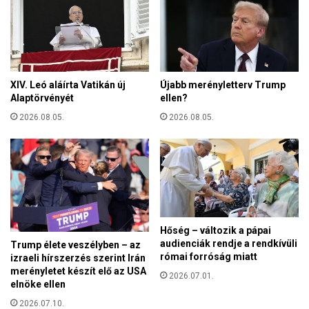
e
e
m
z
o
t
n
é
t
k
r
XIV. Leó aláírta Vatikán új
Újabb merényletterv Trump
k
e
Alaptörvényét
ellen?
i
i
a
2026.08.05.
2026.08.05.
s
p
z
ü
e
s
r
p
z
ö
e
k
t
i
e
Hőség – változik a pápai
k
s
audienciák rendje a rendkívüli
Trump élete veszélyben – az
o
k
római forróság miatt
izraeli hírszerzés szerint Irán
n
i
merényletet készít elő az USA
f
2026.07.01.
l
elnöke ellen
e
a
r
2026.07.10.