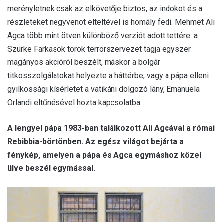
merényletnek csak az elkövetője biztos, az indokot és a
részleteket negyvenöt elteltével is homály fedi. Mehmet Ali
Agca több mint ötven különböző verziót adott tettére: a
Szürke Farkasok török terrorszervezet tagja egyszer
magányos akcióról beszélt, máskor a bolgár
titkosszolgálatokat helyezte a háttérbe, vagy a pápa elleni
gyilkossági kísérletet a vatikáni dolgozó lány, Emanuela
Orlandi eltűnésével hozta kapcsolatba.
A lengyel pápa 1983-ban találkozott Ali Agcával a római
Rebibbia-börtönben. Az egész világot bejárta a
fénykép, amelyen a pápa és Agca egymáshoz közel
ülve beszél egymással.