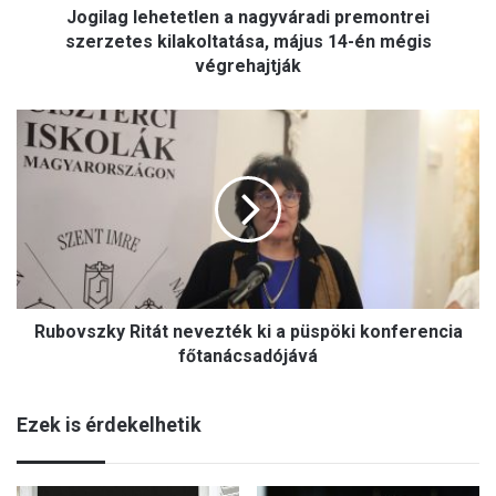
Jogilag lehetetlen a nagyváradi premontrei
h
e
szerzetes kilakoltatása, május 14-én mégis
t
végrehajtják
e
t
R
l
u
e
b
n
o
a
v
n
s
a
z
g
k
y
y
v
Rubovszky Ritát nevezték ki a püspöki konferencia
R
á
i
főtanácsadójává
r
t
a
á
d
Ezek is érdekelhetik
t
i
n
p
e
r
v