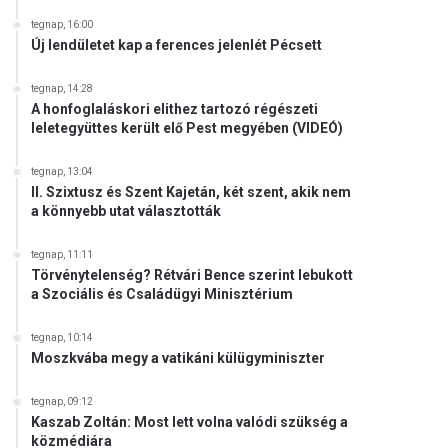
tegnap, 16:00
Új lendületet kap a ferences jelenlét Pécsett
tegnap, 14:28
A honfoglaláskori elithez tartozó régészeti
leletegyüttes került elő Pest megyében (VIDEÓ)
tegnap, 13:04
II. Szixtusz és Szent Kajetán, két szent, akik nem
a könnyebb utat választották
tegnap, 11:11
Törvénytelenség? Rétvári Bence szerint lebukott
a Szociális és Családügyi Minisztérium
tegnap, 10:14
Moszkvába megy a vatikáni külügyminiszter
tegnap, 09:12
Kaszab Zoltán: Most lett volna valódi szükség a
közmédiára