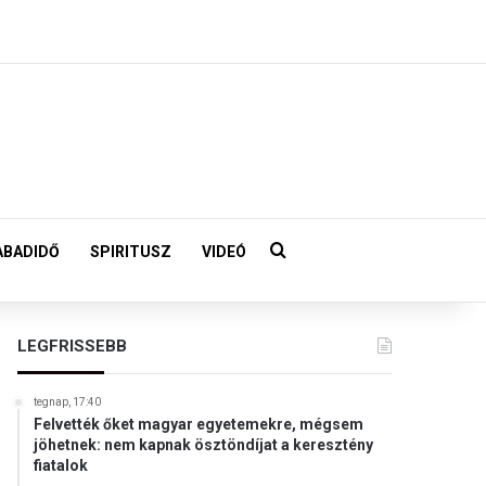
Keresés:
ABADIDŐ
SPIRITUSZ
VIDEÓ
LEGFRISSEBB
tegnap, 17:40
Felvették őket magyar egyetemekre, mégsem
jöhetnek: nem kapnak ösztöndíjat a keresztény
fiatalok