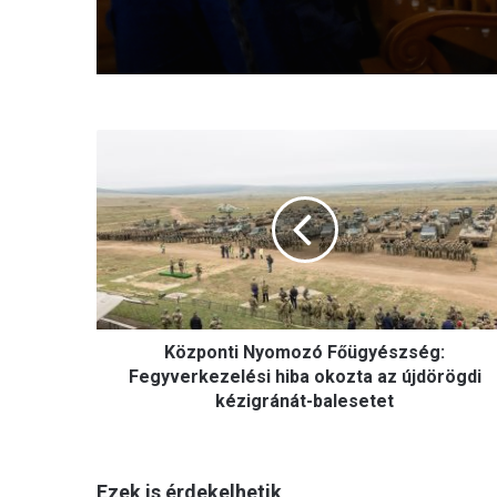
K
ö
z
p
o
n
t
i
N
Központi Nyomozó Főügyészség:
y
o
Fegyverkezelési hiba okozta az újdörögdi
m
kézigránát-balesetet
o
z
ó
Ezek is érdekelhetik
F