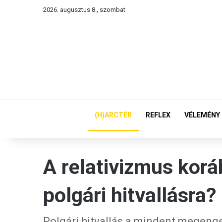
2026. augusztus 8., szombat
(H)ARCTÉR
REFLEX
VÉLEMÉNY
A relativizmus kor
polgári hitvallásra?
Polgári hitvallás a mindent megeng