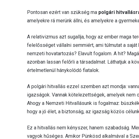
Pontosan ezért van szükség ma
polgári hitvallásr
amelyekre rá merünk állni, és amelyekre a gyermekein
A relativizmus azt sugallja, hogy az ember maga tere
felelősséget vállalni semmiért, ami túlmutat a sa
nemzeti hovatartozás? Elavult fogalom. A hit? Mag
azonban lassan felőrli a társadalmat. Láthatjuk a 
értelmetlenül hánykolódó fiatalok.
A polgári hitvallás ezzel szemben azt mondja: vann
igazságok. Vannak kötelezettségek, amelyek nem op
Ahogy a Nemzeti Hitvallásunk is fogalmaz: büszkék 
hogy a jó élet, a biztonság, az igazság közös célunk
Ez a hitvallás nem kényszer, hanem szabadság. Mer
vagyok hűséges. Amikor Pünkösd alkalmával a Szent