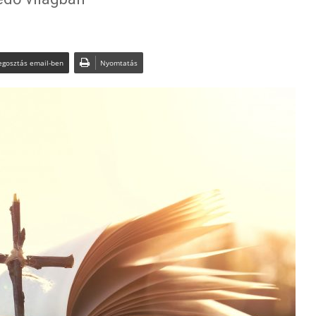
gosztás email-ben
Nyomtatás