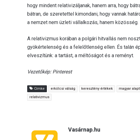
hogy mindent relativizáljanak, hanem arra, hogy bát
bátran, de szeretettel kimondani, hogy vannak hat
a nemzet nem üzleti vállalkozás, hanem közösség. 
A relativizmus korában a polgári hitvallás nem noszt
gyökértelenség és a felelőtlenség ellen. És talán é
elveszítünk: a tartást, a méltóságot és a reményt.
Vezetőkép: Pinterest
Címke
erkölcsi válság
keresztény értékek
magyar alapt
relativizmus
Vasárnap.hu