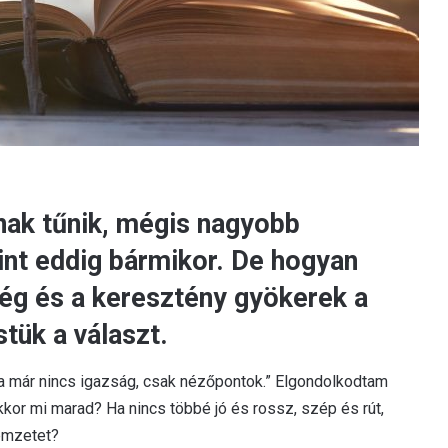
vnak tűnik, mégis nagyobb
int eddig bármikor. De hogyan
sség és a keresztény gyökerek a
tük a választ.
 már nincs igazság, csak nézőpontok.” Elgondolkodtam
kkor mi marad? Ha nincs többé jó és rossz, szép és rút,
nemzetet?