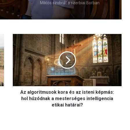
Miklós szobrát a szerbiai Borban
A
z
a
l
g
o
r
i
t
Az algoritmusok kora és az isteni képmás:
m
u
hol húzódnak a mesterséges intelligencia
s
etikai határai?
o
k
k
o