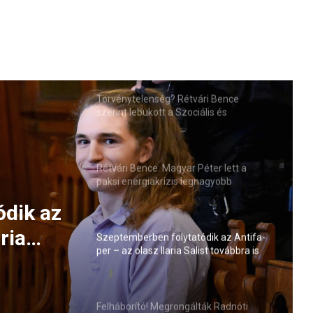
Törvénytelenség? Rétvári Bence
szerint lebukott a Szociális és
Családügyi Minisztérium
Rétvári Bence: Magyar Péter lett a
paksi energiakrízis legnagyobb
rémhírterjesztője (VIDEÓ)
ódik az
ria
Szeptemberben folytatódik az Antifa-
per – az olasz Ilaria Salist továbbra is
elmi
mentelmi jog védi
Felháborító! Megrongálták Radnóti