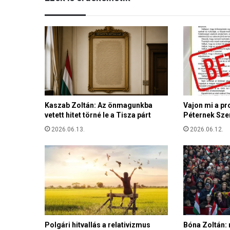
ő
ü
g
y
é
s
z
s
é
g
Kaszab Zoltán: Az önmagunkba
Vajon mi a p
vetett hitet törné le a Tisza párt
Péternek Sze
:
F
2026.06.13.
2026.06.12.
e
g
y
v
e
r
k
e
z
Polgári hitvallás a relativizmus
Bóna Zoltán: 