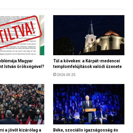
r
a
é
s
a
z
i
s
t
e
roblémája Magyar
Túl a köveken: a Kárpát-medencei
nt István örökségével?
templomfelújítások valódi üzenete
n
i
2026.05.25.
k
é
p
m
á
s
:
h
o
mi a jövőt kizárólag a
Béke, szociális igazságosság és