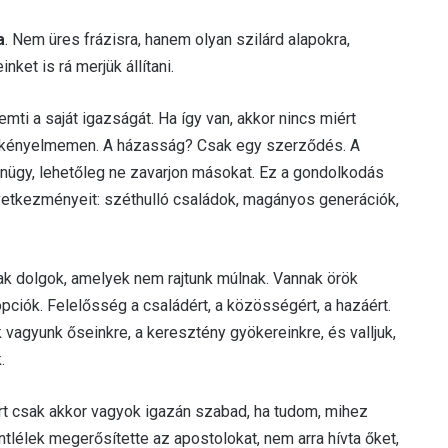
a
. Nem üres frázisra, hanem olyan szilárd alapokra,
ket is rá merjük állítani.
mti a saját igazságát. Ha így van, akkor nincs miért
ját kényelmemen. A házasság? Csak egy szerződés. A
ánügy, lehetőleg ne zavarjon másokat. Ez a gondolkodás
következményeit: széthulló családok, magányos generációk,
ak dolgok, amelyek nem rajtunk múlnak. Vannak örök
ciók. Felelősség a családért, a közösségért, a hazáért.
vagyunk őseinkre, a keresztény gyökereinkre, és valljuk,
.
t csak akkor vagyok igazán szabad, ha tudom, mihez
lélek megerősítette az apostolokat, nem arra hívta őket,