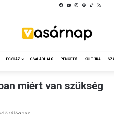
Facebook
YouTube
Instagram
Spotify
TikTok
RSS
EGYHÁZ
CSALÁDHÁLÓ
PENGETŐ
KULTÚRA
SZ
ában miért van szükség
edő világban