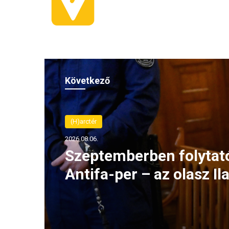
Következő
(H)arctér
2026.08.06.
Szeptemberben folytat
Antifa-per – az olasz Ila
Salist továbbra is ment
jog védi