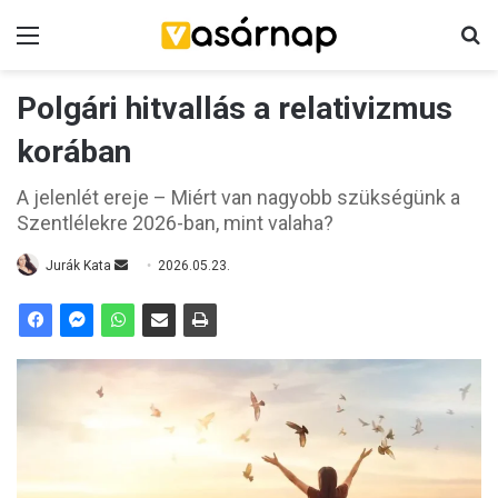
Menü
K
Polgári hitvallás a relativizmus
korában
A jelenlét ereje – Miért van nagyobb szükségünk a
Szentlélekre 2026-ban, mint valaha?
Jurák Kata
S
2026.05.23.
e
n
d
a
n
e
m
a