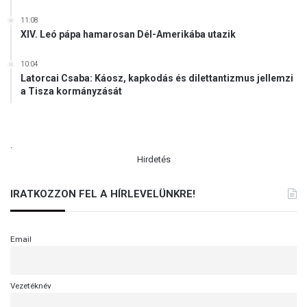
c
11:08
s
XIV. Leó pápa hamarosan Dél-Amerikába utazik
ú
r
a
10:04
Latorcai Csaba: Káosz, kapkodás és dilettantizmus jellemzi
a Tisza kormányzását
.
Hirdetés
IRATKOZZON FEL A HÍRLEVELÜNKRE!
Email
Vezetéknév