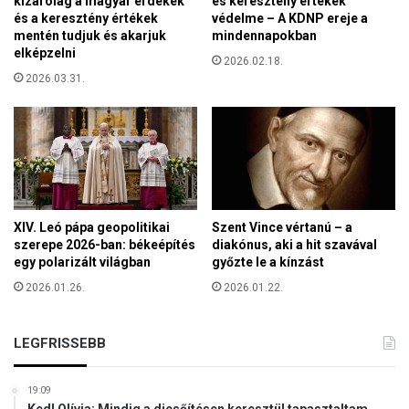
kizárólag a magyar érdekek
és keresztény értékek
z
és a keresztény értékek
védelme – A KDNP ereje a
e
mentén tudjuk és akarjuk
mindennapokban
z
elképzelni
2026.02.18.
r
2026.03.31.
e
n
z
a
r
á
n
d
XIV. Leó pápa geopolitikai
Szent Vince vértanú – a
o
szerepe 2026-ban: békeépítés
diakónus, aki a hit szavával
k
egy polarizált világban
győzte le a kínzást
o
2026.01.26.
2026.01.22.
l
t
a
LEGFRISSEBB
k
e
l
19:09
a