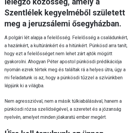
lélegző közösség, amely a
Szentlélek kegyelméből született
meg a jeruzsálemi ősegyházban.
A polgári lét alapja a felelősség. Felelősség a családunkért,
a hazánkért, a kultúránkért és a hitünkért. Pünkösd arra tanít,
hogy ezt a felelősséget nem lehet zárt ajtók mögött
gyakorolni. Ahogyan Péter apostol pünkösdi prédikációja
nyomán ezrek tértek meg és találtak rá a helyes útra, úgy a
mi feladatunk is az, hogy a pünkösdi tűzzel a szívünkben
lépjünk ki a világba
.
Nem agresszióval, nem a másik túlkiabálásával, hanem a
pünkösdi rózsa szelídségével, a szeretet és a józanság
nyelvén, amelyet minden jóakaratú ember megért
.