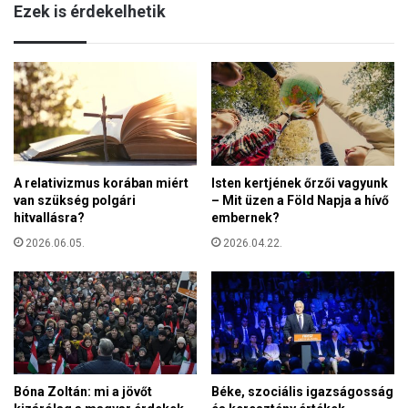
k
Ezek is érdekelhetik
l
ö
d
s
o
d
g
i
u
s
l
z
h
í
a
v
t
d
A relativizmus korában miért
Isten kertjének őrzői vagyunk
u
o
van szükség polgári
– Mit üzen a Föld Napja a hívő
n
b
hitvallásra?
embernek?
k
b
”
2026.06.05.
2026.04.22.
a
–
n
T
á
ö
s
b
a
b
s
z
Bóna Zoltán: mi a jövőt
Béke, szociális igazságosság
á