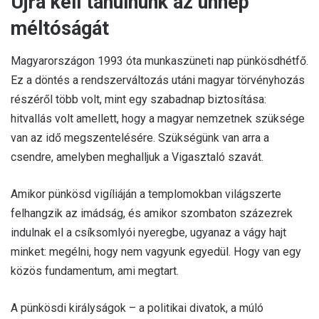
Újra kell tanulnunk az ünnep
méltóságát
Magyarországon 1993 óta munkaszüneti nap pünkösdhétfő
.
Ez a döntés a rendszerváltozás utáni magyar törvényhozás
részéről több volt, mint egy szabadnap biztosítása:
hitvallás volt amellett, hogy a magyar nemzetnek szüksége
van az idő megszentelésére. Szükségünk van arra a
csendre, amelyben meghalljuk a Vigasztaló szavát.
Amikor pünkösd vigíliáján a templomokban világszerte
felhangzik az imádság, és amikor szombaton százezrek
indulnak el a csíksomlyói nyeregbe, ugyanaz a vágy hajt
minket
: megélni, hogy nem vagyunk egyedül. Hogy van egy
közös fundamentum, ami megtart.
A pünkösdi királyságok – a politikai divatok, a múló