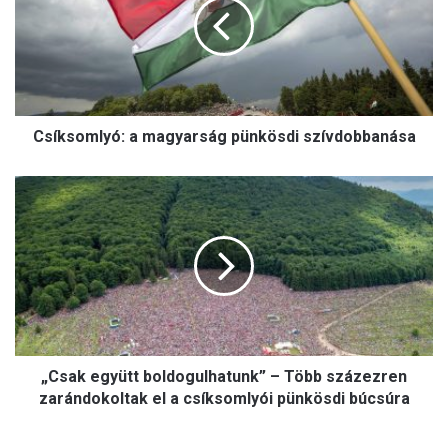
k
s
o
m
l
y
Csíksomlyó: a magyarság pünkösdi szívdobbanása
ó
:
a
„
m
C
a
s
g
a
y
k
a
e
r
g
s
y
á
ü
g
„Csak együtt boldogulhatunk” – Több százezren
t
p
t
zarándokoltak el a csíksomlyói pünkösdi búcsúra
ü
b
n
o