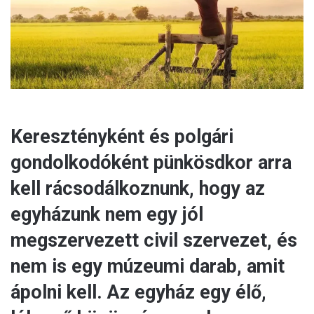
i
l
Keresztényként és polgári
gondolkodóként pünkösdkor arra
kell rácsodálkoznunk, hogy az
egyházunk nem egy jól
megszervezett civil szervezet, és
nem is egy múzeumi darab, amit
ápolni kell. Az egyház egy élő,