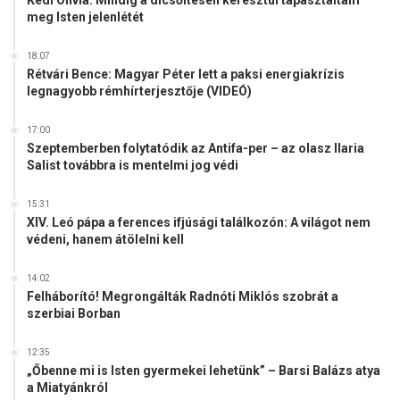
Kedl Olívia: Mindig a dicsőítésen keresztül tapasztaltam
c
meg Isten jelenlétét
s
í
18:07
k
Rétvári Bence: Magyar Péter lett a paksi energiakrízis
legnagyobb rémhírterjesztője (VIDEÓ)
s
o
m
17:00
l
Szeptemberben folytatódik az Antifa-per – az olasz Ilaria
Salist továbbra is mentelmi jog védi
y
ó
i
15:31
XIV. Leó pápa a ferences ifjúsági találkozón: A világot nem
p
védeni, hanem átölelni kell
ü
n
k
14:02
Felháborító! Megrongálták Radnóti Miklós szobrát a
ö
szerbiai Borban
s
d
i
12:35
„Őbenne mi is Isten gyermekei lehetünk” – Barsi Balázs atya
b
a Miatyánkról
ú