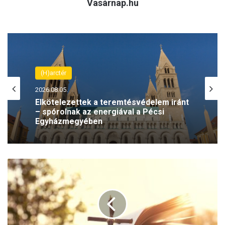
Vasárnap.hu
(H)arctér
2026.08.05.
Elkötelezettek a teremtésvédelem iránt
– spórolnak az energiával a Pécsi
Egyházmegyében
A
r
e
l
a
t