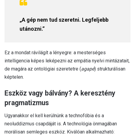
„A gép nem tud szeretni. Legfeljebb
utánozni.”
Ez a mondat rávilágít a lényegre: a mesterséges
intelligencia képes leképezni az empátia nyelvi mintázatait,
de magára az ontológiai szeretetre (
agapé
) strukturálisan
képtelen.
Eszköz vagy bálvány? A keresztény
pragmatizmus
Ugyanakkor el kell kerülnünk a technofóbia és a
neoluddizmus csapdáját is. A technológia önmagában
morálisan semleges eszköz. Kiválóan alkalmazható: