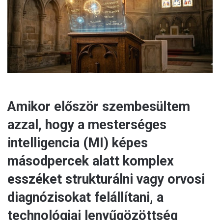
a
i
l
Amikor először szembesültem
azzal, hogy a mesterséges
intelligencia (MI) képes
másodpercek alatt komplex
esszéket strukturálni vagy orvosi
diagnózisokat felállítani, a
technológiai lenyűgözöttség