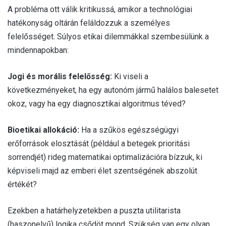
A probléma ott válik kritikussá, amikor a technológiai
hatékonyság oltárán feláldozzuk a személyes
felelősséget. Súlyos etikai dilemmákkal szembesülünk a
mindennapokban:
Jogi és morális felelősség:
Ki viseli a
következményeket, ha egy autonóm jármű halálos balesetet
okoz, vagy ha egy diagnosztikai algoritmus téved?
Bioetikai allokáció:
Ha a szűkös egészségügyi
erőforrások elosztását (például a betegek prioritási
sorrendjét) rideg matematikai optimalizációra bízzuk, ki
képviseli majd az emberi élet szentségének abszolút
értékét?
Ezekben a határhelyzetekben a puszta utilitarista
(haszonelvű) logika csődöt mond. Szükség van egy olyan