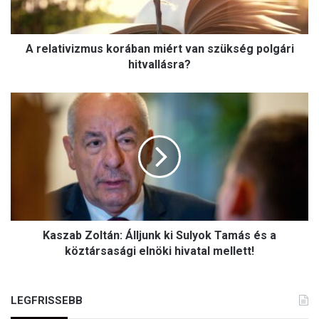
i
v
i
A relativizmus korában miért van szükség polgári
z
m
hitvallásra?
u
s
K
k
a
o
s
r
z
á
a
b
b
a
Z
n
o
m
l
i
Kaszab Zoltán: Álljunk ki Sulyok Tamás és a
t
é
á
köztársasági elnöki hivatal mellett!
r
n
t
:
v
Á
LEGFRISSEBB
a
l
n