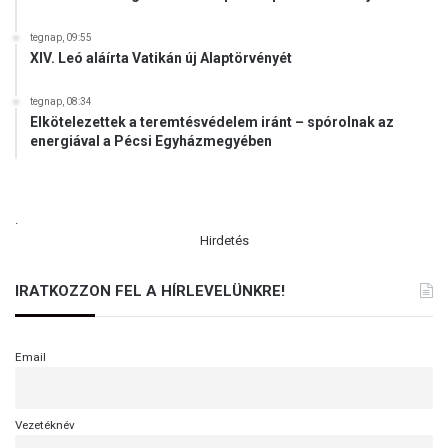
k
á
ö
s
tegnap, 09:55
z
r
XIV. Leó aláírta Vatikán új Alaptörvényét
t
a
á
?
tegnap, 08:34
r
Elkötelezettek a teremtésvédelem iránt – spórolnak az
s
energiával a Pécsi Egyházmegyében
a
s
á
g
.
i
Hirdetés
e
l
IRATKOZZON FEL A HÍRLEVELÜNKRE!
n
ö
k
i
Email
h
i
v
Vezetéknév
a