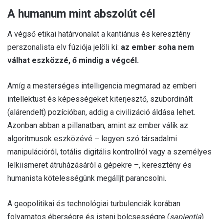
A humanum mint abszolút cél
A végső etikai határvonalat a kantiánus és keresztény
perszonalista elv fúziója jelöli ki:
az ember soha nem
válhat eszközzé, ő mindig a végcél.
Amíg a mesterséges intelligencia megmarad az emberi
intellektust és képességeket kiterjesztő, szubordinált
(alárendelt) pozícióban, addig a civilizáció áldása lehet.
Azonban abban a pillanatban, amint az ember válik az
algoritmusok eszközévé – legyen szó társadalmi
manipulációról, totális digitális kontrollról vagy a személyes
lelkiismeret átruházásáról a gépekre –, keresztény és
humanista kötelességünk megálljt parancsolni.
A geopolitikai és technológiai turbulenciák korában
folyamatos éberségre és isteni bölcsességre (
sapientia
)