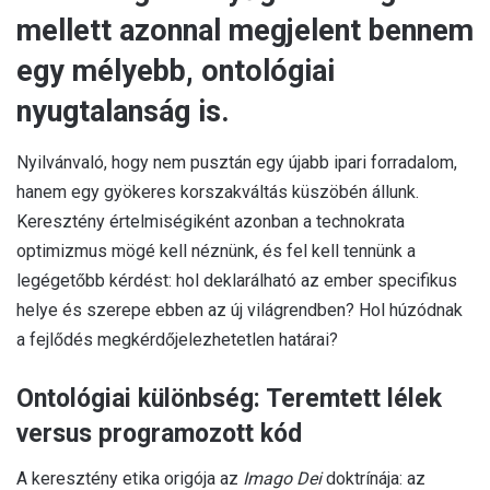
mellett azonnal megjelent bennem
egy mélyebb, ontológiai
nyugtalanság is.
Nyilvánvaló, hogy nem pusztán egy újabb ipari forradalom,
hanem egy gyökeres korszakváltás küszöbén állunk.
Keresztény értelmiségiként azonban a technokrata
optimizmus mögé kell néznünk, és fel kell tennünk a
legégetőbb kérdést: hol deklarálható az ember specifikus
helye és szerepe ebben az új világrendben? Hol húzódnak
a fejlődés megkérdőjelezhetetlen határai?
Ontológiai különbség: Teremtett lélek
versus programozott kód
A keresztény etika origója az
Imago Dei
doktrínája: az