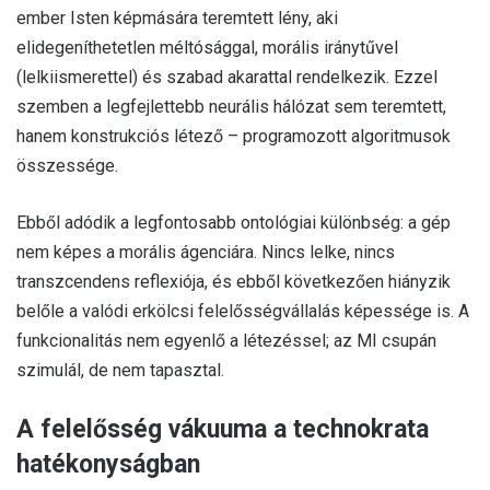
ember Isten képmására teremtett lény, aki
elidegeníthetetlen méltósággal, morális iránytűvel
(lelkiismerettel) és szabad akarattal rendelkezik. Ezzel
szemben a legfejlettebb neurális hálózat sem teremtett,
hanem konstrukciós létező – programozott algoritmusok
összessége.
Ebből adódik a legfontosabb ontológiai különbség: a gép
nem képes a morális ágenciára. Nincs lelke, nincs
transzcendens reflexiója, és ebből következően hiányzik
belőle a valódi erkölcsi felelősségvállalás képessége is. A
funkcionalitás nem egyenlő a létezéssel; az MI csupán
szimulál, de nem tapasztal.
A felelősség vákuuma a technokrata
hatékonyságban