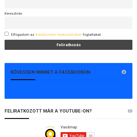
t
a
Keresztnév
l
m
e
Elfogadom az
Adatkezelési tájékoztatóban
foglaltakat.
l
l
e
t
t
!
KÖVESSEN MINKET A FACEBOOKON
FELIRATKOZOTT MÁR A YOUTUBE-ON?