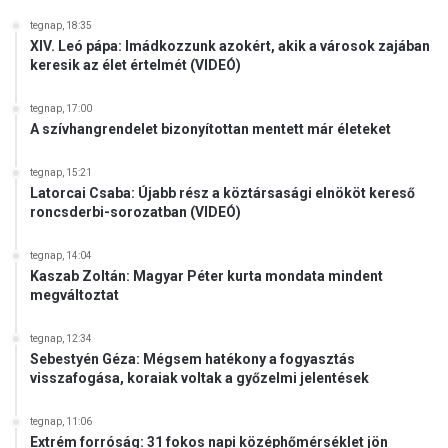
l
s
tegnap, 18:35
j
z
XIV. Leó pápa: Imádkozzunk azokért, akik a városok zajában
u
ü
keresik az élet értelmét (VIDEÓ)
n
k
k
s
tegnap, 17:00
k
é
A szívhangrendelet bizonyítottan mentett már életeket
i
g
S
p
tegnap, 15:21
u
o
Latorcai Csaba: Újabb rész a köztársasági elnököt kereső
l
l
roncsderbi-sorozatban (VIDEÓ)
y
g
o
á
tegnap, 14:04
k
r
Kaszab Zoltán: Magyar Péter kurta mondata mindent
T
i
megváltoztat
a
h
m
i
tegnap, 12:34
á
t
Sebestyén Géza: Mégsem hatékony a fogyasztás
s
v
visszafogása, koraiak voltak a győzelmi jelentések
é
a
s
l
tegnap, 11:06
a
l
Extrém forróság: 31 fokos napi középhőmérséklet jön