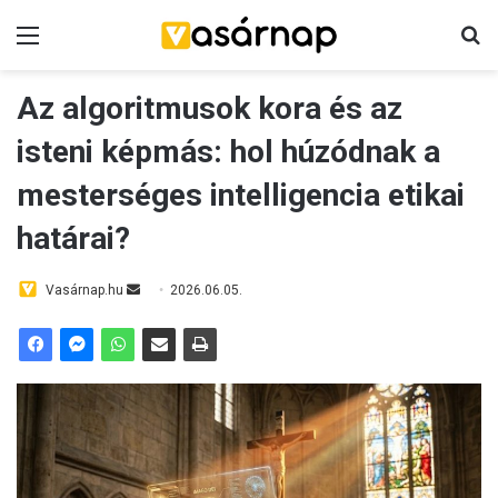
Menü
K
Az algoritmusok kora és az
isteni képmás: hol húzódnak a
mesterséges intelligencia etikai
határai?
Vasárnap.hu
S
2026.06.05.
e
n
d
a
n
e
m