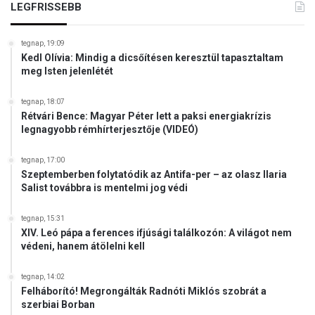
a
LEGFRISSEBB
j
t
tegnap, 19:09
j
Kedl Olívia: Mindig a dicsőítésen keresztül tapasztaltam
a
meg Isten jelenlétét
-
e
tegnap, 18:07
a
Rétvári Bence: Magyar Péter lett a paksi energiakrízis
m
legnagyobb rémhírterjesztője (VIDEÓ)
i
g
tegnap, 17:00
r
Szeptemberben folytatódik az Antifa-per – az olasz Ilaria
á
Salist továbbra is mentelmi jog védi
c
i
tegnap, 15:31
ó
XIV. Leó pápa a ferences ifjúsági találkozón: A világot nem
s
védeni, hanem átölelni kell
p
a
tegnap, 14:02
k
Felháborító! Megrongálták Radnóti Miklós szobrát a
t
szerbiai Borban