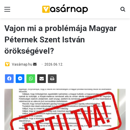
Menü
K
Vajon mi a problémája Magyar
Péternek Szent István
örökségével?
Vasárnap.hu
S
2026.06.12.
e
n
d
a
n
e
m
a
i