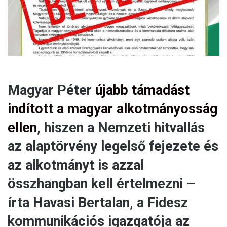
l
Magyar Péter
újabb támadást
indított a magyar alkotmányosság
ellen
, hiszen a Nemzeti hitvallás
az alaptörvény legelső fejezete és
az alkotmányt is azzal
összhangban kell értelmezni –
írta Havasi Bertalan, a Fidesz
kommunikációs igazgatója az