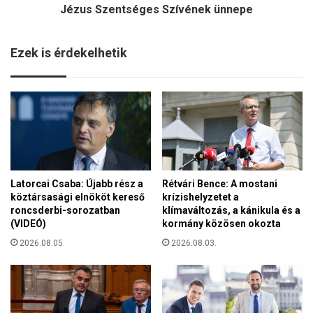
o
Jézus Szentséges Szívének ünnepe
t
r
s
m
é
á
Ezek is érdekelhetik
g
n
e
y
s
n
S
e
z
m
í
a
v
d
é
o
n
t
Latorcai Csaba: Újabb rész a
Rétvári Bence: A mostani
e
t
köztársasági elnököt kereső
krízishelyzetet a
k
v
roncsderbi-sorozatban
klímaváltozás, a kánikula és a
ü
i
(VIDEÓ)
kormány közösen okozta
n
l
n
2026.08.05.
2026.08.03.
á
e
g
p
o
e
s
v