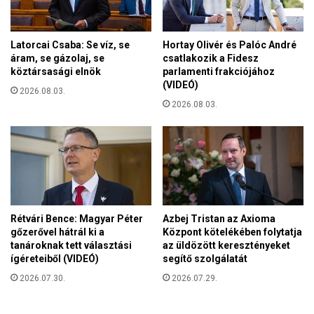
á
l
a
Latorcai Csaba: Se víz, se
Hortay Olivér és Palóc André
s
áram, se gázolaj, se
csatlakozik a Fidesz
z
köztársasági elnök
parlamenti frakciójához
(VIDEÓ)
t
2026.08.03.
a
2026.08.03.
r
r
a
,
h
o
g
y
Rétvári Bence: Magyar Péter
Azbej Tristan az Axioma
v
gőzerővel hátrál ki a
Központ kötelékében folytatja
tanároknak tett választási
az üldözött keresztényeket
é
ígéreteiből (VIDEÓ)
segítő szolgálatát
g
r
2026.07.30.
2026.07.29.
e
h