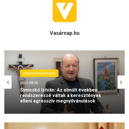
Vasárnap.hu
(H)arctér
Keresztényüldözés
2026.08.05.
2026.08.06.
A szívhangrendelet bizonyítottan
mentett már életeket
L
Simicskó István: Az elmúlt években