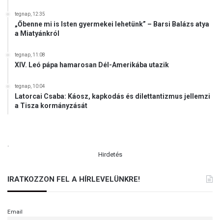
u
m
tegnap, 12:35
o
„Őbenne mi is Isten gyermekei lehetünk” – Barsi Balázs atya
t
a Miatyánkról
tegnap, 11:08
XIV. Leó pápa hamarosan Dél-Amerikába utazik
tegnap, 10:04
Latorcai Csaba: Káosz, kapkodás és dilettantizmus jellemzi
a Tisza kormányzását
.
Hirdetés
IRATKOZZON FEL A HÍRLEVELÜNKRE!
Email