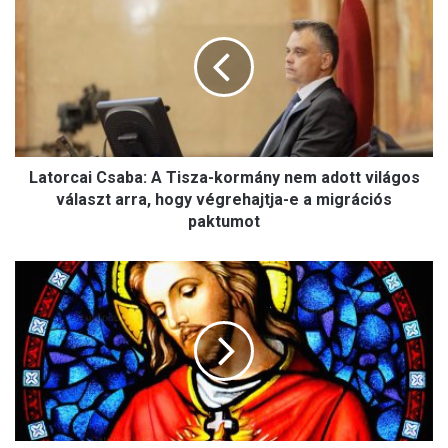
a
rendszeressé váltak a keresztények
elleni agresszív megnyilvánulások
t
o
r
c
a
i
C
Latorcai Csaba: A Tisza-kormány nem adott világos
s
a
választ arra, hogy végrehajtja-e a migrációs
b
paktumot
a
:
J
A
é
T
z
i
u
s
s
z
S
a
z
-
e
k
n