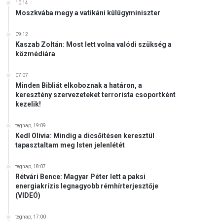
10:14
Moszkvába megy a vatikáni külügyminiszter
09:12
Kaszab Zoltán: Most lett volna valódi szükség a
közmédiára
07:07
Minden Bibliát elkoboznak a határon, a
keresztény szervezeteket terrorista csoportként
kezelik!
tegnap, 19:09
Kedl Olívia: Mindig a dicsőítésen keresztül
tapasztaltam meg Isten jelenlétét
tegnap, 18:07
Rétvári Bence: Magyar Péter lett a paksi
energiakrízis legnagyobb rémhírterjesztője
(VIDEÓ)
tegnap, 17:00