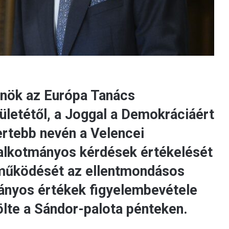
lnök az Európa Tanács
ületétől, a Joggal a Demokráciáért
ertebb nevén a Velencei
ó alkotmányos kérdések értékelését
eműködését az ellentmondásos
ányos értékek figyelembevétele
lte a Sándor-palota pénteken.