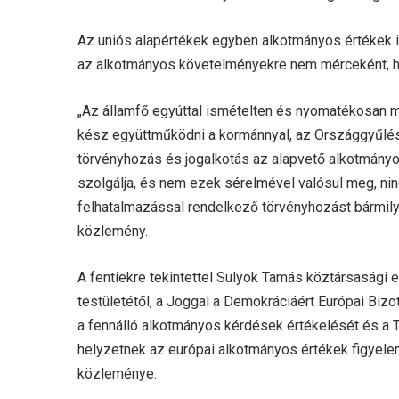
Az uniós alapértékek egyben alkotmányos értékek is.
az alkotmányos követelményekre nem mérceként, han
„Az államfő egyúttal ismételten és nyomatékosan m
kész együttműködni a kormánnyal, az Országgyűlé
törvényhozás és jogalkotás az alapvető alkotmány
szolgálja, és nem ezek sérelmével valósul meg, ninc
felhatalmazással rendelkező törvényhozást bármily
közlemény.
A fentiekre tekintettel Sulyok Tamás köztársasági 
testületétől, a Joggal a Demokráciáért Európai Bizo
a fennálló alkotmányos kérdések értékelését és a
helyzetnek az európai alkotmányos értékek figyele
közleménye.