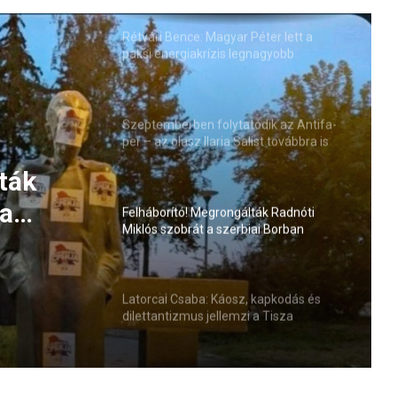
Rétvári Bence: Magyar Péter lett a
paksi energiakrízis legnagyobb
rémhírterjesztője (VIDEÓ)
Szeptemberben folytatódik az Antifa-
per – az olasz Ilaria Salist továbbra is
mentelmi jog védi
ták
 a
Felháborító! Megrongálták Radnóti
Miklós szobrát a szerbiai Borban
Latorcai Csaba: Káosz, kapkodás és
dilettantizmus jellemzi a Tisza
kormányzását