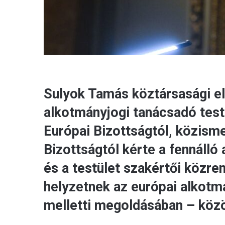
Sulyok Tamás köztársasági e
alkotmányjogi tanácsadó test
Európai Bizottságtól, közism
Bizottságtól kérte a fennáll
és a testület szakértői közr
helyzetnek az európai alkotm
melletti megoldásában – közö