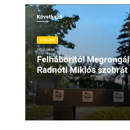
Következő
(H)arctér
2026.08.06.
Felháborító! Megrongál
Radnóti Miklós szobrát
szerbiai Borban