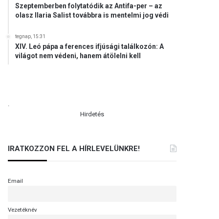
Szeptemberben folytatódik az Antifa-per – az
olasz Ilaria Salist továbbra is mentelmi jog védi
tegnap, 15:31
XIV. Leó pápa a ferences ifjúsági találkozón: A
világot nem védeni, hanem átölelni kell
.
Hirdetés
IRATKOZZON FEL A HÍRLEVELÜNKRE!
Email
Vezetéknév