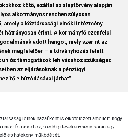
dokokhoz kötő, ezáltal az alaptörvény alapján
tályos alkotmányos rendben súlyosan
, amely a köztársasági elnöki intézmény
t hátrányosan érinti. A kormányfő ezenfelül
godalmának adott hangot, mely szerint az
ének megfelelően – a törvényhozás felett
z uniós támogatások lehívásához szükséges
setben az eljárásoknak a pénzügyi
ezítő elhúzódásával járhat”
ársasági elnök hazafiként is elkötelezett amellett, hogy
 uniós forrásokhoz, s eddigi tevékenysége során egy
lelő és hatékony működését.