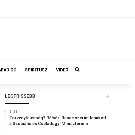
Keresés:
ABADIDŐ
SPIRITUSZ
VIDEÓ
LEGFRISSEBB
11:11
Törvénytelenség? Rétvári Bence szerint lebukott
a Szociális és Családügyi Minisztérium