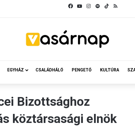
Facebook
YouTube
Instagram
Spotify
TikTok
RSS
EGYHÁZ
CSALÁDHÁLÓ
PENGETŐ
KULTÚRA
SZ
cei Bizottsághoz
ás köztársasági elnök