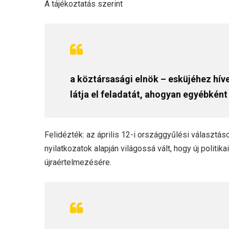
A tájékoztatás szerint
a köztársasági elnök – esküjéhez hív
látja el feladatát, ahogyan egyébként
Felidézték: az április 12-i országgyűlési választá
nyilatkozatok alapján világossá vált, hogy új politi
újraértelmezésére.