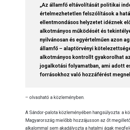
„Az államfő eltávolítását politikai in
értelmezhetetlen felszólítások a ha
ellentmondásos helyzetet idéznek elő
alkotmányos működését és tekintélyé
nyilvánosan és egyértelműen azon ag
államfő – alaptörvényi kötelezettség
alkotmányos kontrollt gyakorolhat a
jogalkotási folyamatban, ami adott e
forrásokhoz való hozzáférést megneh
– olvasható a közleményben.
A Sándor-palota közleményében hangsúlyozta: a közt
Magyarország mielőbb hozzájusson az őt megillető
alkalommal sem akadályozta a hatalmi ágak megfe