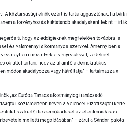
 A köztársasági elnök ezért is tartja aggasztónak, ha bárki
em a törvényhozás kiiktatandó akadályaként tekint – írták.
egerősíti, hogy az eddigieknek megfelelően továbbra is
ssel és valamennyi alkotmányos szervvel. Amennyiben a
os és egyben uniós elvek érvényesülését, védelmét
s ok attól tartani, hogy az államfő a demokratikus
en módon akadályozza vagy hátráltatja” – tartalmazza a
elnök „az Európa Tanács alkotmányjogi tanácsadó
ttságtól, közismertebb nevén a Velencei Bizottságtól kérte
 Testület szakértői közreműködését az ellentmondásos
mbevétele melletti megoldásában” – zárul a Sándor-palota