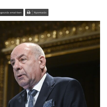
gosztás email-ben
Nyomtatás