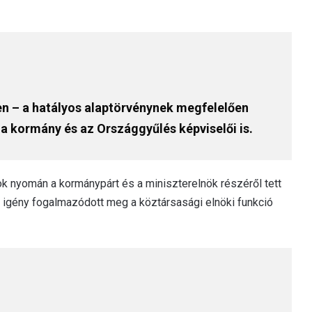
en – a hatályos alaptörvénynek megfelelően
 a kormány és az Országgyűlés képviselői is.
sok nyomán a kormánypárt és a miniszterelnök részéről tett
kai igény fogalmazódott meg a köztársasági elnöki funkció