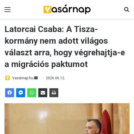
Menü
K
Latorcai Csaba: A Tisza-
kormány nem adott világos
választ arra, hogy végrehajtja-e
a migrációs paktumot
Vasárnap.hu
S
2026.06.12.
e
n
d
a
n
e
m