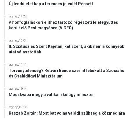
ú
Új lendületet kap a ferences jelenlét Pécsett
l
é
tegnap, 14:28
l
A honfoglaláskori elithez tartozó régészeti leletegyüttes
é
került elő Pest megyében (VIDEÓ)
s
ü
tegnap, 13:04
n
II. Szixtusz és Szent Kajetán, két szent, akik nem a könnyebb
k
utat választották
z
á
tegnap, 11:11
l
Törvénytelenség? Rétvári Bence szerint lebukott a Szociális
o
és Családügyi Minisztérium
g
a
tegnap, 10:14
Moszkvába megy a vatikáni külügyminiszter
tegnap, 09:12
Kaszab Zoltán: Most lett volna valódi szükség a közmédiára