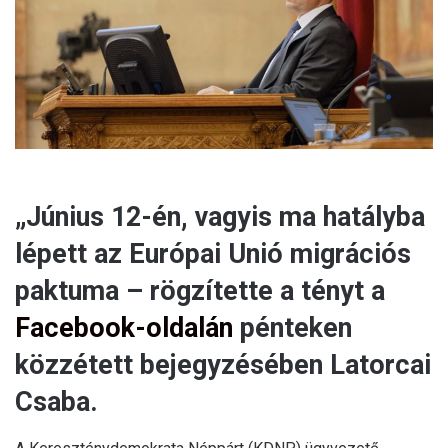
a
i
l
„Június 12-én, vagyis ma hatályba
lépett az Európai Unió migrációs
paktuma – rögzítette a tényt a
Facebook-oldalán
pénteken
közzétett bejegyzésében Latorcai
Csaba.