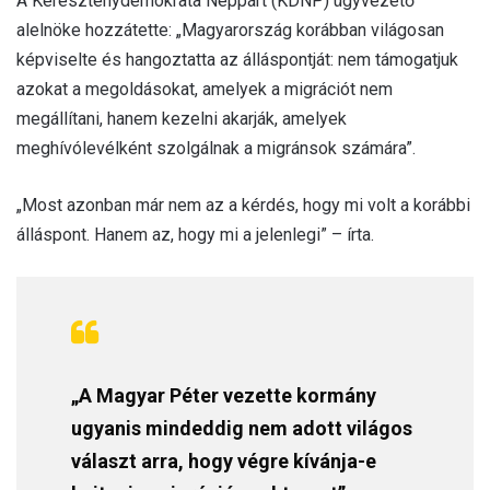
A Kereszténydemokrata Néppárt (KDNP) ügyvezető
alelnöke hozzátette: „Magyarország korábban világosan
képviselte és hangoztatta az álláspontját: nem támogatjuk
azokat a megoldásokat, amelyek a migrációt nem
megállítani, hanem kezelni akarják, amelyek
meghívólevélként szolgálnak a migránsok számára”.
„Most azonban már nem az a kérdés, hogy mi volt a korábbi
álláspont. Hanem az, hogy mi a jelenlegi” – írta.
„A Magyar Péter vezette kormány
ugyanis mindeddig nem adott világos
választ arra, hogy végre kívánja-e