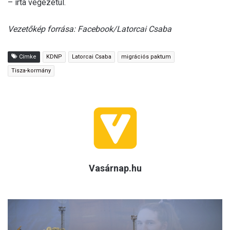
– írta végezetül.
Vezetőkép forrása: Facebook/Latorcai Csaba
Címke
KDNP
Latorcai Csaba
migrációs paktum
Tisza-kormány
Vasárnap.hu