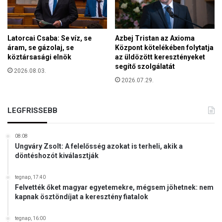
n
o
ö
l
r
ó
ö
g
Latorcai Csaba: Se víz, se
Azbej Tristan az Axioma
k
i
áram, se gázolaj, se
Központ kötelékében folytatja
s
köztársasági elnök
az üldözött keresztényeket
a
é
segítő szolgálatát
i
2026.08.03.
g
k
2026.07.29.
é
é
v
r
e
d
LEGFRISSEBB
l
é
?
s
08:08
,
Ungváry Zsolt: A felelősség azokat is terheli, akik a
h
döntéshozót kiválasztják
a
n
tegnap, 17:40
e
Felvették őket magyar egyetemekre, mégsem jöhetnek: nem
m
kapnak ösztöndíjat a keresztény fiatalok
a
t
tegnap, 16:00