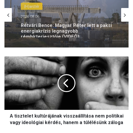
(H)arctér
2026.08.06.
Szeptemberben folytatódik az Antifa-
per – az olasz Ilaria Salist továbbra is
mentelmi jog védi
A
t
i
s
z
t
e
l
e
A tisztelet kultúrájának visszaállítása nem politikai
t
k
vagy ideológiai kérdés, hanem a túlélésünk záloga
u