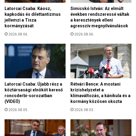
y
s
Latorcai Csaba: Káosz,
Simicskó István: Az elmúlt
a
a
kapkodás és dilettantizmus
években rendszeressé váltak
r
n
jellemzi a Tisza
a keresztények elleni
P
e
kormányzását
agresszív megnyilvánulások
é
m
t
2026.08.06.
2026.08.06.
p
e
o
r
l
n
i
e
t
k
i
S
k
z
a
Latorcai Csaba: Újabb rész a
Rétvári Bence: A mostani
e
i
köztársasági elnököt kereső
krízishelyzetet a
n
v
roncsderbi-sorozatban
klímaváltozás, a kánikula és a
t
(VIDEÓ)
kormány közösen okozta
a
I
g
2026.08.05.
2026.08.03.
s
y
t
i
v
d
á
e