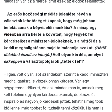
magasan van az a mérce, amit ezek az elődök felállítottak.
– Az erős közösségi médiás jelenléte révén a
választók lehetőséget kapnak, hogy még jobban
belelássanak a képviselői munkába? A minap egy
videóban
arra kérte a követőit, hogy tegyék fel
kérdéseiket a miniszter-jelölteknek, s a hétfői és a
keddi meghallgatáson majd tolmácsolja azokat.
(Hétfő
délután készült az interjú.)
Volt olyan kérdés, amelyet
ekképpen
a választópolgárok „tettek fel”?
– Igen, volt olyan, sőt szándékom szerint a keddi miniszteri
meghallgatásra is viszek onnan kérdést. Van egy
négyperces időkeret, és sok minden más is, aminek meg
kell felelnie egy ilyen kérdéscsokornak, de abszolút
inspiráló és nagyon jó kérdések jöttek, tehát ha még több
idő lenne, még többet föl tudnék tenni közülük. Ha nem is