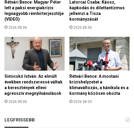
i
Rétvári Bence: Magyar Péter
Latorcai Csaba: Káosz,
i
M
lett a paksi energiakrízis
kapkodás és dilettantizmus
s
legnagyobb rémhírterjesztője
jellemzi a Tisza
a
í
(VIDEÓ)
kormányzását
g
t
y
2026.08.06.
2026.08.06.
s
a
u
r
k
A
m
k
e
a
g
d
!
é
m
Simicskó István: Az elmúlt
Rétvári Bence: A mostani
években rendszeressé váltak
krízishelyzetet a
i
a keresztények elleni
klímaváltozás, a kánikula és a
á
agresszív megnyilvánulások
kormány közösen okozta
n
2026.08.06.
2026.08.03.
LEGFRISSEBB