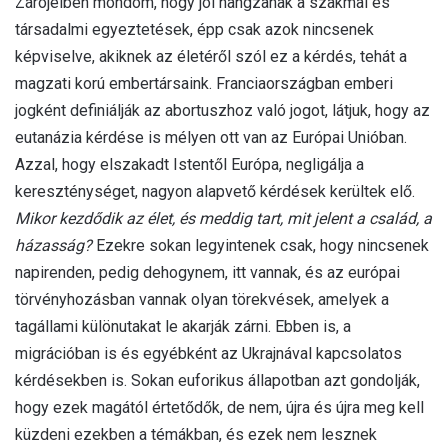
Zárójelben mondom, hogy jól hangzanak a szakmai és
társadalmi egyeztetések, épp csak azok nincsenek
képviselve, akiknek az életéről szól ez a kérdés, tehát a
magzati korú embertársaink. Franciaországban emberi
jogként definiálják az abortuszhoz való jogot, látjuk, hogy az
eutanázia kérdése is mélyen ott van az Európai Unióban.
Azzal, hogy elszakadt Istentől Európa, negligálja a
kereszténységet, nagyon alapvető kérdések kerültek elő.
Mikor kezdődik az élet, és meddig tart, mit jelent a család, a
házasság?
Ezekre sokan legyintenek csak, hogy nincsenek
napirenden, pedig dehogynem, itt vannak, és az európai
törvényhozásban vannak olyan törekvések, amelyek a
tagállami különutakat le akarják zárni. Ebben is, a
migrációban is és egyébként az Ukrajnával kapcsolatos
kérdésekben is. Sokan euforikus állapotban azt gondolják,
hogy ezek magától értetődők, de nem, újra és újra meg kell
küzdeni ezekben a témákban, és ezek nem lesznek