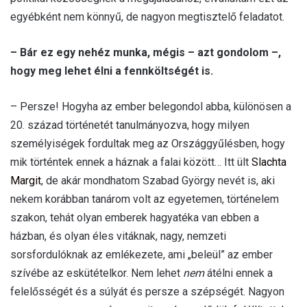
egyébként nem könnyű, de nagyon megtisztelő feladatot.
– Bár ez egy nehéz munka, mégis – azt gondolom –,
hogy meg lehet élni a fennköltségét is.
– Persze! Hogyha az ember belegondol abba, különösen a
20. század történetét tanulmányozva, hogy milyen
személyiségek fordultak meg az Országgyűlésben, hogy
mik történtek ennek a háznak a falai között… Itt ült
Slachta
Margit
, de akár mondhatom Szabad György nevét is, aki
nekem korábban tanárom volt az egyetemen, történelem
szakon, tehát olyan emberek hagyatéka van ebben a
házban, és olyan éles vitáknak, nagy, nemzeti
sorsfordulóknak az emlékezete, ami „beleül” az ember
szívébe az eskütételkor. Nem lehet
nem
átélni ennek a
felelősségét és a súlyát és persze a szépségét. Nagyon