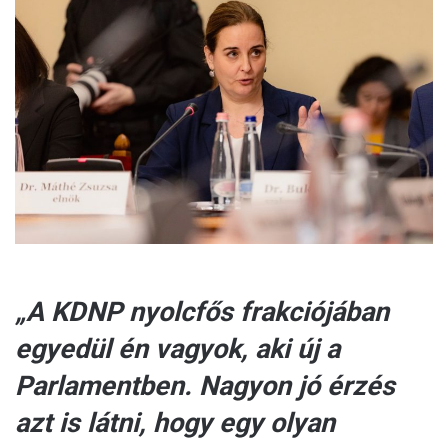
a
n
e
m
a
i
l
„A KDNP nyolcfős frakciójában
egyedül én vagyok, aki új a
Parlamentben. Nagyon jó érzés
azt is látni, hogy egy olyan