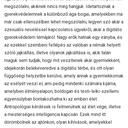
megszólalni, akiknek nincs még hangjuk. Idetartoznak a
gyerekvédelemnek a különböző ága-bogai, amelyekben ma
már csak ellenszélben lehet megszólalni, legyen szó akár a
szexuális neveléssel kapcsolatos ügyekről, akár a digitális
gyerekvédelem témájáról. Nagy erők hatnak egy irányba, és
az ezekkel szembeni fellépés az valóban a némák helyett
szóló jajkiáltás, illetve olyanok jajkiáltása is, akik talán
maguk sem tudják, hogy mit veszítenek akár gyermekként,
idejekorán belekeveredve a digitális térbe, és ott olyan
függőségi helyzetbe kerülve, amely annak a gyermekkornak
az esélyét veszi el, ami pedig mindenki számára kijárna,
amelyben élményalapon, boldogan és testi-lelki-szellemi
egyensúlyban bontakozhatna ki az emberi élet.
Antropológiai kérdések is felmerülnek az élet vége, illetve
a mesterséges intelligencia kapcsán. Ezek mind itt
dörömbölnek az ajtónkon, olyan kihívások, amelyekkel