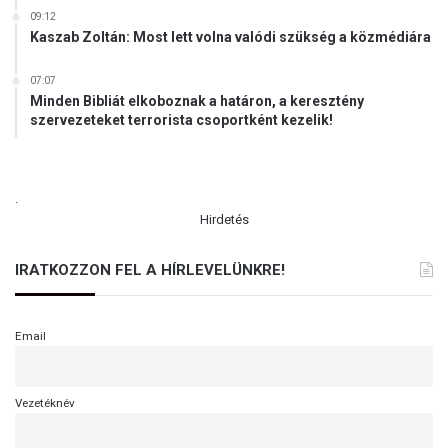
09:12
Kaszab Zoltán: Most lett volna valódi szükség a közmédiára
07:07
Minden Bibliát elkoboznak a határon, a keresztény
szervezeteket terrorista csoportként kezelik!
.
Hirdetés
IRATKOZZON FEL A HÍRLEVELÜNKRE!
Email
Vezetéknév