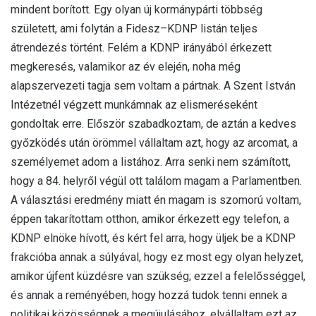
mindent borított. Egy olyan új kormánypárti többség
született, ami folytán a Fidesz–KDNP listán teljes
átrendezés történt. Felém a KDNP irányából érkezett
megkeresés, valamikor az év elején, noha még
alapszervezeti tagja sem voltam a pártnak. A Szent István
Intézetnél végzett munkámnak az elismeréseként
gondoltak erre. Először szabadkoztam, de aztán a kedves
győzködés után örömmel vállaltam azt, hogy az arcomat, a
személyemet adom a listához. Arra senki nem számított,
hogy a 84. helyről végül ott találom magam a Parlamentben.
A választási eredmény miatt én magam is szomorú voltam,
éppen takarítottam otthon, amikor érkezett egy telefon, a
KDNP elnöke hívott, és kért fel arra, hogy üljek be a KDNP
frakcióba annak a súlyával, hogy ez most egy olyan helyzet,
amikor újfent küzdésre van szükség; ezzel a felelősséggel,
és annak a reményében, hogy hozzá tudok tenni ennek a
politikai közösségnek a megújulásához, elvállaltam ezt az