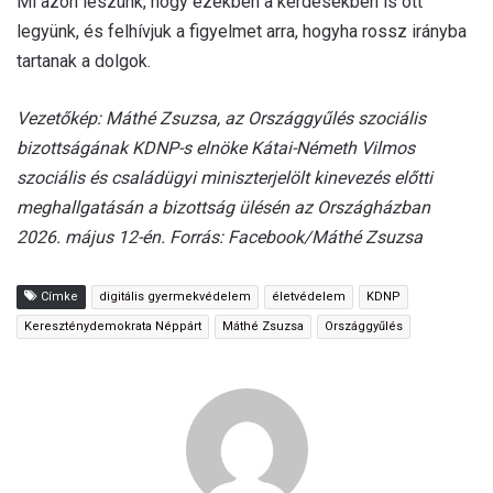
Mi azon leszünk, hogy ezekben a kérdésekben is ott
legyünk, és felhívjuk a figyelmet arra, hogyha rossz irányba
tartanak a dolgok.
Vezetőkép: Máthé Zsuzsa, az Országgyűlés szociális
bizottságának KDNP-s elnöke Kátai-Németh Vilmos
szociális és családügyi miniszterjelölt kinevezés előtti
meghallgatásán a bizottság ülésén az Országházban
2026. május 12-én. Forrás: Facebook/Máthé Zsuzsa
Címke
digitális gyermekvédelem
életvédelem
KDNP
Kereszténydemokrata Néppárt
Máthé Zsuzsa
Országgyűlés