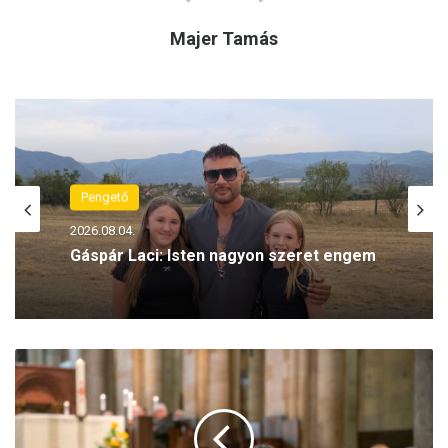
Majer Tamás
Pengető
2026.08.04.
Gáspár Laci: Isten nagyon szeret engem
M
a
g
y
a