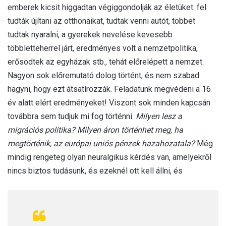
emberek kicsit higgadtan végiggondolják az életüket: fel
tudták újítani az otthonaikat, tudtak venni autót, többet
tudtak nyaralni, a gyerekek nevelése kevesebb
többletteherrel járt, eredményes volt a nemzetpolitika,
erősödtek az egyházak stb., tehát előrelépett a nemzet.
Nagyon sok előremutató dolog történt, és nem szabad
hagyni, hogy ezt átsatírozzák. Feladatunk megvédeni a 16
év alatt elért eredményeket! Viszont sok minden kapcsán
továbbra sem tudjuk mi fog történni.
Milyen lesz a
migrációs politika? Milyen áron történhet meg, ha
megtörténik, az európai uniós pénzek hazahozatala?
Még
mindig rengeteg olyan neuralgikus kérdés van, amelyekről
nincs biztos tudásunk, és ezeknél ott kell állni, és