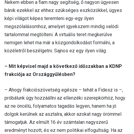
Nekem ebben a fiam nagy segítség, ő nagyon ügyesen
bánik ezekkel az ehhez szükséges eszközökkel, ügyes
képi világot képes teremteni egy-egy ilyen
megszólalásomhoz, amelyet igyekszem mindig valódi
tartalommal megtölteni. A virtuális teret megkerülve
nemigen lehet ma már a közgondolkodást formálni, a
közéletről beszélgetni. Sajnos ez egy ilyen világ.
– Mit képvisel majd a következő időszakban a KDNP
frakciója az Országgyűlésben?
– Ahogy frakciószövetség egésze – tehát a Fidesz is –,
próbálunk úgy hozzáállni az ellenzéki szerepkörhöz, hogy
az ne öncélú, folyamatos tagadás legyen, hanem ha jó
dolgok kerülnek az asztalra, akkor azokat nagy örömmel
támogatjuk. Az elmúlt 16 év számtalan nagyszerű
eredményt hozott, és ez nem politikai elfogultság. Ha az