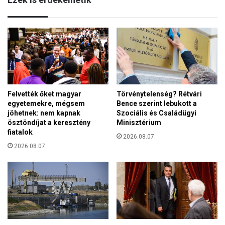
e
t
l
ö
ő
r
i
t
t
é
a
n
n
e
á
l
c
Felvették őket magyar
Törvénytelenség? Rétvári
m
s
egyetemekre, mégsem
Bence szerint lebukott a
e
k
jöhetnek: nem kapnak
Szociális és Családügyi
t
o
ösztöndíjat a keresztény
Minisztérium
a
z
fiatalok
z
2026.08.07.
t
2026.08.07.
é
a
r
k
t
a
n
R
e
ó
h
m
a
a
m