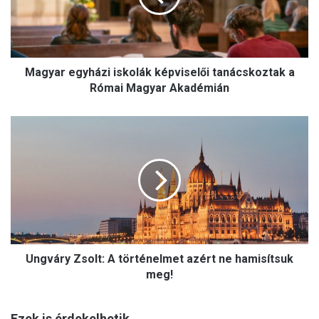
r
e
g
y
Magyar egyházi iskolák képviselői tanácskoztak a
h
á
Római Magyar Akadémián
z
i
U
i
n
s
g
k
v
o
á
l
r
á
y
k
Z
k
s
é
Ungváry Zsolt: A történelmet azért ne hamisítsuk
o
p
l
meg!
v
t
i
:
s
Ezek is érdekelhetik
A