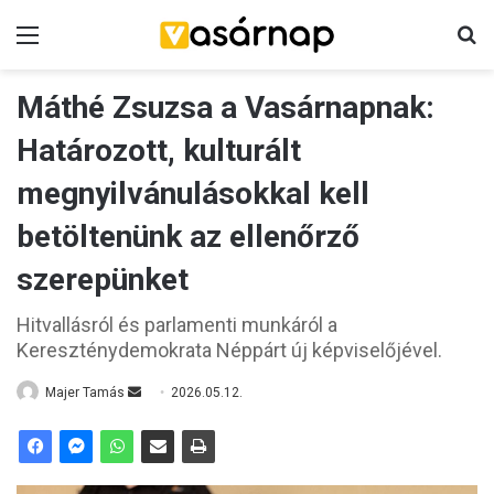
Menü
K
Máthé Zsuzsa a Vasárnapnak:
Határozott, kulturált
megnyilvánulásokkal kell
betöltenünk az ellenőrző
szerepünket
Hitvallásról és parlamenti munkáról a
Kereszténydemokrata Néppárt új képviselőjével.
Majer Tamás
S
2026.05.12.
e
n
d