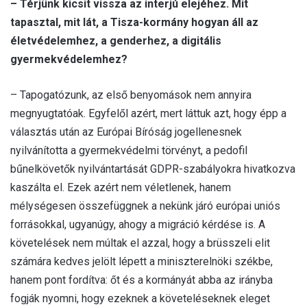
– Térjünk kicsit vissza az interjú elejéhez. Mit
tapasztal, mit lát, a Tisza-kormány hogyan áll az
életvédelemhez, a genderhez, a digitális
gyermekvédelemhez?
– Tapogatózunk, az első benyomások nem annyira
megnyugtatóak. Egyfelől azért, mert láttuk azt, hogy épp a
választás után az Európai Bíróság jogellenesnek
nyilvánította a gyermekvédelmi törvényt, a pedofil
bűnelkövetők nyilvántartását GDPR-szabályokra hivatkozva
kaszálta el. Ezek azért nem véletlenek, hanem
mélységesen összefüggnek a nekünk járó európai uniós
forrásokkal, ugyanúgy, ahogy a migráció kérdése is. A
követelések nem múltak el azzal, hogy a brüsszeli elit
számára kedves jelölt lépett a miniszterelnöki székbe,
hanem pont fordítva: őt és a kormányát abba az irányba
fogják nyomni, hogy ezeknek a követeléseknek eleget