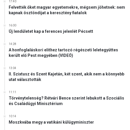
17:40
Felvették őket magyar egyetemekre, mégsem jöhetnek: nem
kapnak ösztöndíjat a keresztény fiatalok
16:00
Új lendületet kap a ferences jelenlét Pécsett
14:28
A honfoglaláskori elithez tartozó régészeti leletegyüttes
került elő Pest megyében (VIDEÓ)
13:04
II. Szixtusz és Szent Kajetán, két szent, akik nem a könnyebb
utat választották
11:11
Törvénytelenség? Rétvári Bence szerint lebukott a Szociális
és Családügyi Minisztérium
10:14
Moszkvába megy a vatikáni külügyminiszter