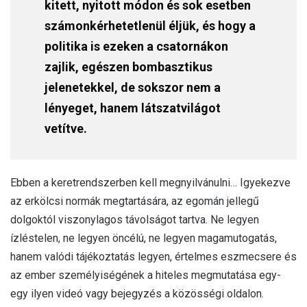
kitett, nyitott módon és sok esetben
számonkérhetetlenül éljük, és hogy a
politika is ezeken a csatornákon
zajlik, egészen bombasztikus
jelenetekkel, de sokszor nem a
lényeget, hanem látszatvilágot
vetítve.
Ebben a keretrendszerben kell megnyilvánulni… Igyekezve
az erkölcsi normák megtartására, az egomán jellegű
dolgoktól viszonylagos távolságot tartva. Ne legyen
ízléstelen, ne legyen öncélú, ne legyen magamutogatás,
hanem valódi tájékoztatás legyen, értelmes eszmecsere és
az ember személyiségének a hiteles megmutatása egy-
egy ilyen videó vagy bejegyzés a közösségi oldalon.