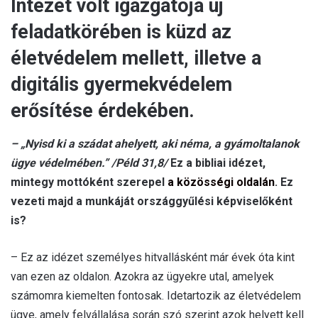
Intézet volt igazgatója új
feladatkörében is küzd az
életvédelem mellett, illetve a
digitális gyermekvédelem
erősítése érdekében.
– „Nyisd ki a szádat ahelyett, aki néma, a gyámoltalanok
ügye védelmében.” /Péld 31,8/
Ez a bibliai idézet,
mintegy mottóként szerepel
a közösségi oldalán
. Ez
vezeti majd a munkáját országgyűlési képviselőként
is?
– Ez az idézet személyes hitvallásként már évek óta kint
van ezen az oldalon. Azokra az ügyekre utal, amelyek
számomra kiemelten fontosak. Idetartozik az életvédelem
ügye, amely felvállalása során szó szerint azok helyett kell