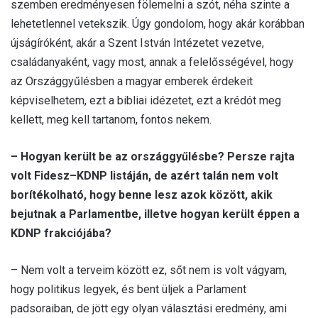
szemben eredményesen fölemelni a szót, néha szinte a
lehetetlennel vetekszik. Úgy gondolom, hogy akár korábban
újságíróként, akár a Szent István Intézetet vezetve,
családanyaként, vagy most, annak a felelősségével, hogy
az Országgyűlésben a magyar emberek érdekeit
képviselhetem, ezt a bibliai idézetet, ezt a krédót meg
kellett, meg kell tartanom, fontos nekem.
– Hogyan került be az országgyűlésbe? Persze rajta
volt Fidesz–KDNP listáján, de azért talán nem volt
borítékolható, hogy benne lesz azok között, akik
bejutnak a Parlamentbe, illetve hogyan került éppen a
KDNP frakciójába?
– Nem volt a terveim között ez, sőt nem is volt vágyam,
hogy politikus legyek, és bent üljek a Parlament
padsoraiban, de jött egy olyan választási eredmény, ami