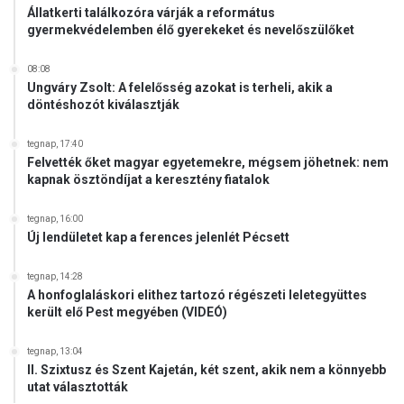
Állatkerti találkozóra várják a református
gyermekvédelemben élő gyerekeket és nevelőszülőket
08:08
Ungváry Zsolt: A felelősség azokat is terheli, akik a
döntéshozót kiválasztják
tegnap, 17:40
Felvették őket magyar egyetemekre, mégsem jöhetnek: nem
kapnak ösztöndíjat a keresztény fiatalok
tegnap, 16:00
Új lendületet kap a ferences jelenlét Pécsett
tegnap, 14:28
A honfoglaláskori elithez tartozó régészeti leletegyüttes
került elő Pest megyében (VIDEÓ)
tegnap, 13:04
II. Szixtusz és Szent Kajetán, két szent, akik nem a könnyebb
utat választották