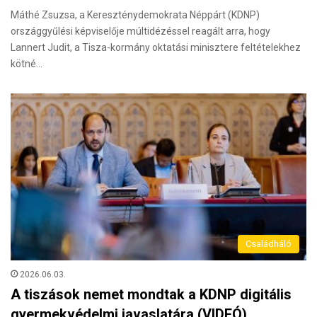
Máthé Zsuzsa, a Kereszténydemokrata Néppárt (KDNP)
országgyűlési képviselője múltidézéssel reagált arra, hogy
Lannert Judit, a Tisza-kormány oktatási minisztere feltételekhez
kötné…
Családháló
2026.06.03.
A tiszások nemet mondtak a KDNP digitális
gyermekvédelmi javaslatára (VIDEÓ)