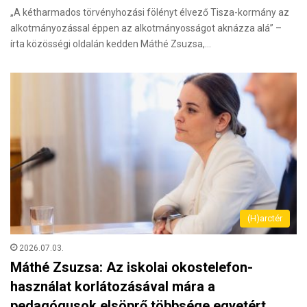
„A kétharmados törvényhozási fölényt élvező Tisza-kormány az
alkotmányozással éppen az alkotmányosságot aknázza alá” –
írta közösségi oldalán kedden Máthé Zsuzsa,…
(H)arctér
2026.07.03.
Máthé Zsuzsa: Az iskolai okostelefon-
használat korlátozásával mára a
pedagógusok elsöprő többsége egyetért