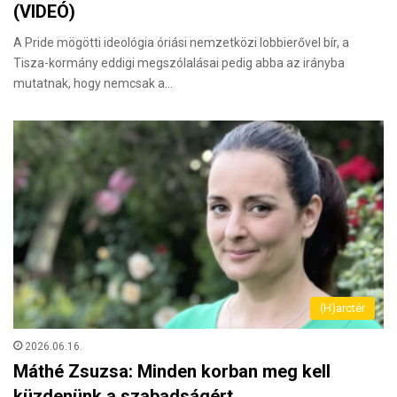
(VIDEÓ)
A Pride mögötti ideológia óriási nemzetközi lobbierővel bír, a
Tisza-kormány eddigi megszólalásai pedig abba az irányba
mutatnak, hogy nemcsak a…
(H)arctér
2026.06.16.
Máthé Zsuzsa: Minden korban meg kell
küzdenünk a szabadságért