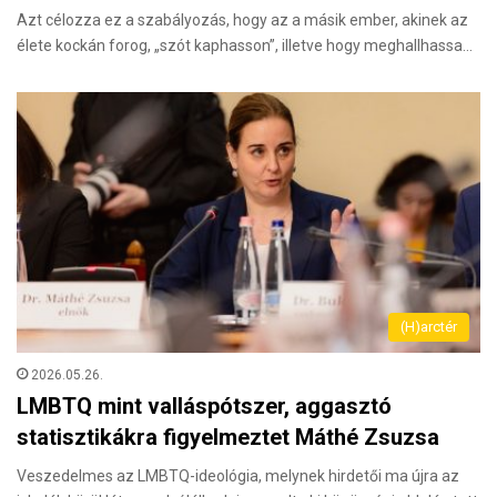
Azt célozza ez a szabályozás, hogy az a másik ember, akinek az
élete kockán forog, „szót kaphasson”, illetve hogy meghallhassa…
(H)arctér
2026.05.26.
LMBTQ mint valláspótszer, aggasztó
statisztikákra figyelmeztet Máthé Zsuzsa
Veszedelmes az LMBTQ-ideológia, melynek hirdetői ma újra az