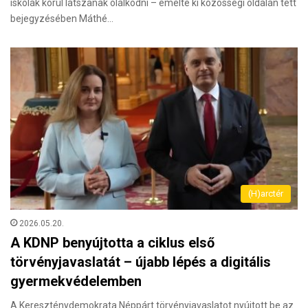
iskolák körül látszanak ólálkodni – emelte ki közösségi oldalán tett
bejegyzésében Máthé…
(H)arctér
2026.05.20.
A KDNP benyújtotta a ciklus első
törvényjavaslatát – újabb lépés a digitális
gyermekvédelemben
A Kereszténydemokrata Néppárt törvényjavaslatot nyújtott be az