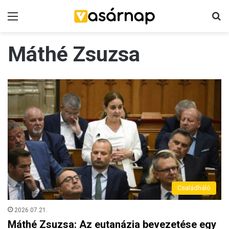
Menü
K
Máthé Zsuzsa
Családháló
2026.07.21.
Máthé Zsuzsa: Az eutanázia bevezetése egy