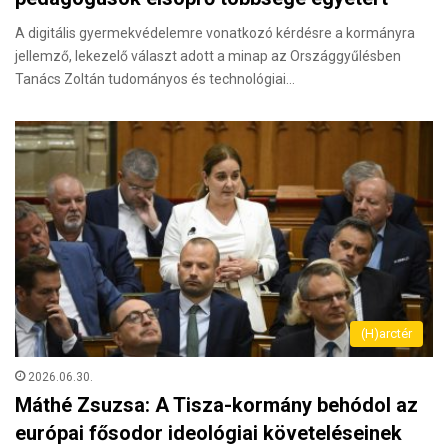
A digitális gyermekvédelemre vonatkozó kérdésre a kormányra
jellemző, lekezelő választ adott a minap az Országgyűlésben
Tanács Zoltán tudományos és technológiai…
(H)arctér
2026.06.30.
Máthé Zsuzsa: A Tisza-kormány behódol az
európai fősodor ideológiai követeléseinek