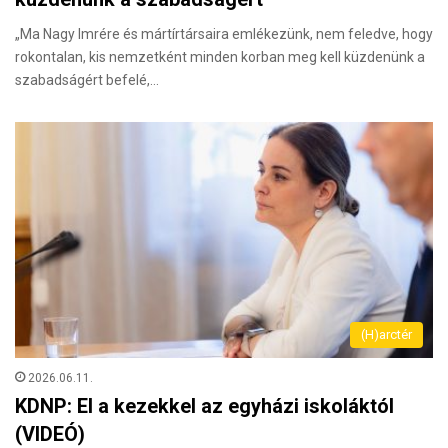
„Ma Nagy Imrére és mártírtársaira emlékezünk, nem feledve, hogy
rokontalan, kis nemzetként minden korban meg kell küzdenünk a
szabadságért befelé,…
(H)arctér
2026.06.11.
KDNP: El a kezekkel az egyházi iskoláktól
(VIDEÓ)