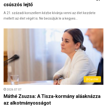
csúszós lejtő
A 21. századi korszellem kézbe kívánja venni az élet kezdete
mellett az élet végét is. Ne becsüljük le a kegyes…
(H)arctér
2026.07.07.
Máthé Zsuzsa: A Tisza-kormány aláaknázza
az alkotmányosságot