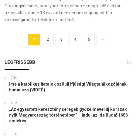
Országgyűlésnek, amelynek értelmében – megfelelő életkor-
azonosítás után – 13 év alatt nem lenne megengedett a
közösségimédia-felületekre történő…
1
2
3
4
5
»
LEGFRISSEBB
17:34
Íme a katolikus fiatalok szöuli Ifjúsági Világtalálkozójának
himnusza (VIDEÓ)
15:02
„Az egyesített keresztény seregek győzelmével új korszak
nyílt Magyarország történetében“ – Indul az Ide Buda! 1686
emlékév
11:06