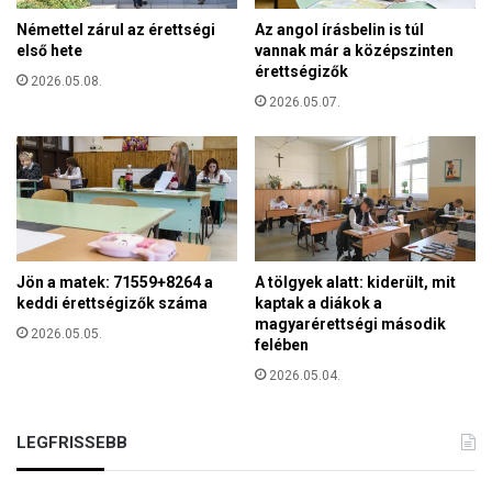
i
v
Némettel zárul az érettségi
Az angol írásbelin is túl
k
a
első hete
vannak már a középszinten
a
g
érettségizők
m
2026.05.08.
y
e
2026.05.07.
t
n
á
t
b
ő
l
k
a
i
c
s
s
:
o
Jön a matek: 71559+8264 a
A tölgyek alatt: kiderült, mit
m
k
keddi érettségizők száma
kaptak a diákok a
a
o
magyarérettségi második
v
2026.05.05.
felében
l
a
á
2026.05.04.
n
d
a
é
V
v
LEGFRISSEBB
ö
a
r
l