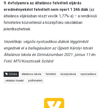
9. évfolyamra az általános felvételi eljárás
eredményeként felvételt nem nyert 1 346 diák
(az
általános eljárásban részt vevők 1,77%-a) – a rendkívüli
felvételire közvetlenül a középfokú iskolákban
jelentkezhetnek.
Vezetőkép: végzős nyolcadikos diákok léggömböt
engednek el a ballagásukon az Újpesti Károlyi István
Általános Iskola és Gimnáziumban 2021. június 11-én.
Fotó: MTI/Koszticsák Szilárd
Címke
általános iskola
felvételi
középiskola
nyolcadikos
oktatási hivatal
pótfelvételi