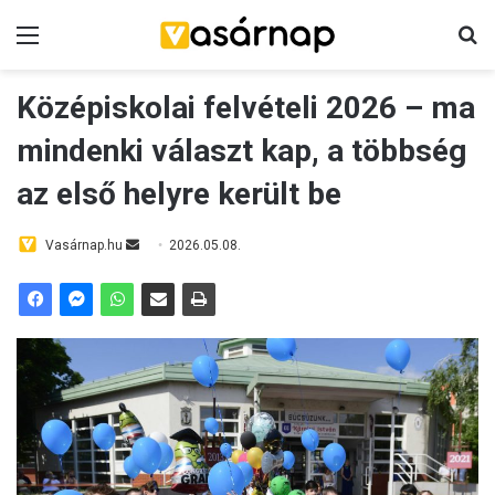
Menü
K
Középiskolai felvételi 2026 – ma
mindenki választ kap, a többség
az első helyre került be
Vasárnap.hu
S
2026.05.08.
e
n
d
a
n
e
m
a
i