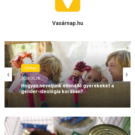
Vasárnap.hu
Címlap
2026.05.28.
Hogyan neveljünk ellenálló gyerekeket a
gender-ideológia korában?
T
a
r