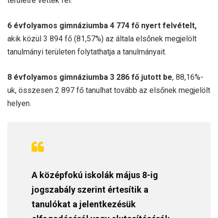
területre vették fel.
6 évfolyamos gimnáziumba 4 774 fő nyert felvételt,
akik közül 3 894 fő (81,57%) az általa elsőnek megjelölt
tanulmányi területen folytathatja a tanulmányait.
8 évfolyamos gimnáziumba 3 286 fő jutott be
, 88,16%-
uk, összesen 2 897 fő tanulhat tovább az elsőnek megjelölt
helyen.
A középfokú iskolák május 8-ig
jogszabály szerint értesítik a
tanulókat a jelentkezésük