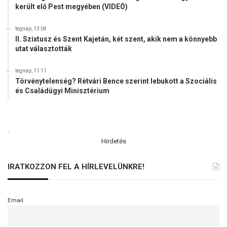
került elő Pest megyében (VIDEÓ)
tegnap, 13:04
II. Szixtusz és Szent Kajetán, két szent, akik nem a könnyebb
utat választották
tegnap, 11:11
Törvénytelenség? Rétvári Bence szerint lebukott a Szociális
és Családügyi Minisztérium
.
Hirdetés
IRATKOZZON FEL A HÍRLEVELÜNKRE!
Email