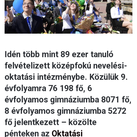
l
Idén több mint 89 ezer tanuló
felvételizett középfokú nevelési-
oktatási intézménybe. Közülük 9.
évfolyamra 76 198 fő, 6
évfolyamos gimnáziumba 8071 fő,
8 évfolyamos gimnáziumba 5272
fő jelentkezett – közölte
pénteken az
Oktatási