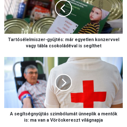
t
ó
s
é
l
e
Tartósélelmiszer-gyűjtés: már egyetlen konzervvel
l
m
vagy tábla csokoládéval is segíthet
i
s
A
z
s
e
e
r
g
-
í
g
t
y
s
ű
é
j
g
t
A segítségnyújtás szimbólumát ünneplik a mentők
n
é
y
is: ma van a Vöröskereszt világnapja
s
ú