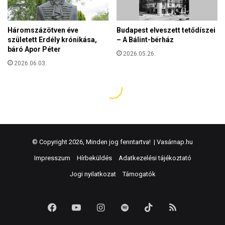
© Copyright 2026, Minden jog fenntartva! |
Vasárnap.hu
Impresszum
Hírbeküldés
Adatkezelési tájékoztató
Jogi nyilatkozat
Támogatók
Facebook
YouTube
Instagram
Spotify
TikTok
RSS