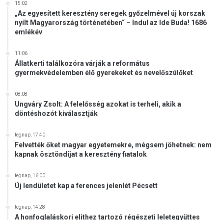
ö
15:02
i
s
„Az egyesített keresztény seregek győzelmével új korszak
s
k
nyílt Magyarország történetében“ – Indul az Ide Buda! 1686
s
emlékév
e
e
r
g
e
11:06
í
s
Állatkerti találkozóra várják a református
t
gyermekvédelemben élő gyerekeket és nevelőszülőket
z
h
t
e
v
08:08
t
Ungváry Zsolt: A felelősség azokat is terheli, akik a
i
döntéshozót kiválasztják
l
á
g
tegnap, 17:40
Felvették őket magyar egyetemekre, mégsem jöhetnek: nem
n
kapnak ösztöndíjat a keresztény fiatalok
a
p
j
tegnap, 16:00
Új lendületet kap a ferences jelenlét Pécsett
a
tegnap, 14:28
A honfoglaláskori elithez tartozó régészeti leletegyüttes