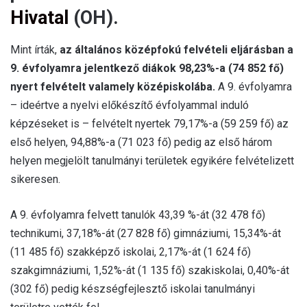
Hivatal
(OH).
Mint írták,
az általános középfokú felvételi eljárásban a
9. évfolyamra jelentkező diákok 98,23%-a (74 852 fő)
nyert felvételt valamely középiskolába.
A 9. évfolyamra
– ideértve a nyelvi előkészítő évfolyammal induló
képzéseket is – felvételt nyertek 79,17%-a (59 259 fő) az
első helyen, 94,88%-a (71 023 fő) pedig az első három
helyen megjelölt tanulmányi területek egyikére felvételizett
sikeresen.
A 9. évfolyamra felvett tanulók 43,39 %-át (32 478 fő)
technikumi, 37,18%-át (27 828 fő) gimnáziumi, 15,34%-át
(11 485 fő) szakképző iskolai, 2,17%-át (1 624 fő)
szakgimnáziumi, 1,52%-át (1 135 fő) szakiskolai, 0,40%-át
(302 fő) pedig készségfejlesztő iskolai tanulmányi