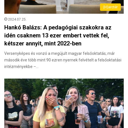
(H)arctér
2024.07.25.
Hankó Balázs: A pedagógiai szakokra az
idén csaknem 13 ezer embert vettek fel,
kétszer annyit, mint 2022-ben
Versenyképes és vonzó a megújult magyar felsőoktatás; már
második éve több mint 90 ezren nyernek felvételt a felsőoktatási
intézményekbe –…