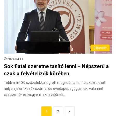
(H)arctér
2024.04.11.
Sok fiatal szeretne tanító lenni – Népszerű a
szak a felvételizők körében
Több mint 30 százalékkal ugrott meg idén a tanító szakra első
helyen jelentkezők száma, de óvodapedagógusnak, valamint
csecsemő- és kisgyermeknevelőnek…
1
2
»