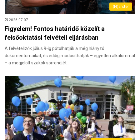
(H)arctér
2026.07.07.
Figyelem! Fontos határidő közelít a
felsőoktatási felvételi eljárásban
A felvételizők július 9-ig pótolhatják a még hiányzó
dokumentumaikat, és eddig módosíthatják – egyetlen alkalommal
– a megjelölt szakok sorrendjét…