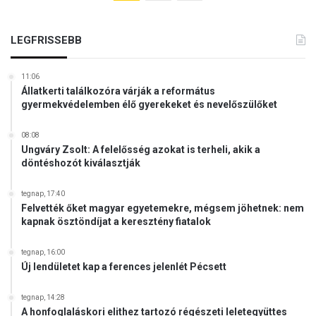
LEGFRISSEBB
11:06
Állatkerti találkozóra várják a református
gyermekvédelemben élő gyerekeket és nevelőszülőket
08:08
Ungváry Zsolt: A felelősség azokat is terheli, akik a
döntéshozót kiválasztják
tegnap, 17:40
Felvették őket magyar egyetemekre, mégsem jöhetnek: nem
kapnak ösztöndíjat a keresztény fiatalok
tegnap, 16:00
Új lendületet kap a ferences jelenlét Pécsett
tegnap, 14:28
A honfoglaláskori elithez tartozó régészeti leletegyüttes