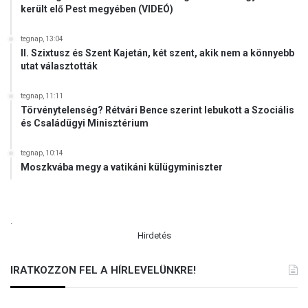
került elő Pest megyében (VIDEÓ)
tegnap, 13:04
II. Szixtusz és Szent Kajetán, két szent, akik nem a könnyebb
utat választották
tegnap, 11:11
Törvénytelenség? Rétvári Bence szerint lebukott a Szociális
és Családügyi Minisztérium
tegnap, 10:14
Moszkvába megy a vatikáni külügyminiszter
.
Hirdetés
IRATKOZZON FEL A HÍRLEVELÜNKRE!