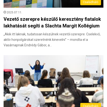
Családháló
2025.07.11.
Vezető szerepre készülő keresztény fiatalok
lakhatását segíti a Slachta Margit Kollégium
„Akik itt laknak, tudatosan készülnek vezetői szerepre. Cselekvő,
aktív honpolgárokat szeretnénk kinevelni” – mondta el a
Vasárnapnak Endrédy Gábor, a…
Családháló