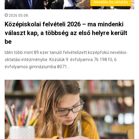
Nevelés és oktatás
2026.05.08.
Középiskolai felvételi 2026 – ma mindenki
választ kap, a többség az első helyre került
be
Idén több mint 89 ezer tanuló felvételizett középfokú nevelési-
oktatási intézménybe. Közülük 9. évfolyamra 76 198 fő, 6
évfolyamos gimnáziumba 8071…