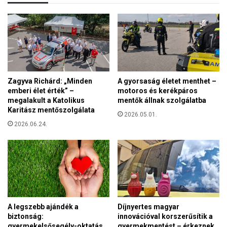
m
e
i
n
n
i
d
e
e
r
n
e
k
j
i
e
Zagyva Richárd: „Minden
A gyorsaság életet menthet –
v
emberi élet érték” –
motoros és kerékpáros
m
á
megalakult a Katolikus
mentők állnak szolgálatba
e
l
Karitász mentőszolgálata
n
2026.05.01.
a
t
2026.06.24.
s
h
z
e
t
t
k
i
a
m
p
e
,
g
a
A legszebb ajándék a
Díjnyertes magyar
a
t
biztonság:
innovációval korszerűsítik a
v
ö
gyermekelsősegély-oktatás
gyermekmentést – érkeznek