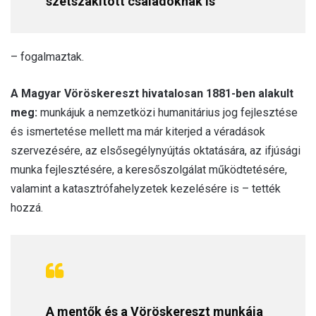
szétszakított családoknak is
– fogalmaztak.
A Magyar Vöröskereszt hivatalosan 1881-ben alakult
meg:
munkájuk a nemzetközi humanitárius jog fejlesztése
és ismertetése mellett ma már kiterjed a véradások
szervezésére, az elsősegélynyújtás oktatására, az ifjúsági
munka fejlesztésére, a keresőszolgálat működtetésére,
valamint a katasztrófahelyzetek kezelésére is – tették
hozzá.
A mentők és a Vöröskereszt munkája