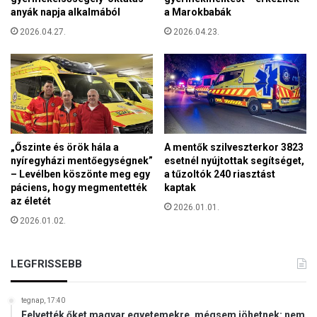
i
b
anyák napja alkalmából
a Marokbabák
l
b
2026.04.27.
2026.04.23.
á
s
g
é
o
g
t
a
–
z
P
e
o
l
m
s
„Őszinte és örök hála a
A mentők szilveszterkor 3823
p
ő
nyíregyházi mentőegységnek”
esetnél nyújtottak segítséget,
e
– Levélben köszönte meg egy
a tűzoltók 240 riasztást
h
i
páciens, hogy megmentették
kaptak
e
b
az életét
l
2026.01.01.
e
y
2026.01.02.
l
r
á
e
t
LEGFRISSEBB
k
o
e
g
r
a
tegnap, 17:40
ü
Felvették őket magyar egyetemekre, mégsem jöhetnek: nem
t