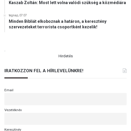
Kaszab Zoltán: Most lett volna valódi szükség a közmédiára
ő
é
v
tegnap, 07:07
Minden Bibliát elkoboznak a határon, a keresztény
f
szervezeteket terrorista csoportként kezelik!
o
r
d
u
.
l
Hirdetés
ó
j
IRATKOZZON FEL A HÍRLEVELÜNKRE!
á
n
Email
Vezetéknév
Keresztnév