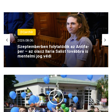
(H)arctér
2026.08.06.
Szeptemberben folytatódik az Antifa-
per – az olasz Ilaria Salist továbbra is
mentelmi jog védi
K
ö
z
é
p
i
s