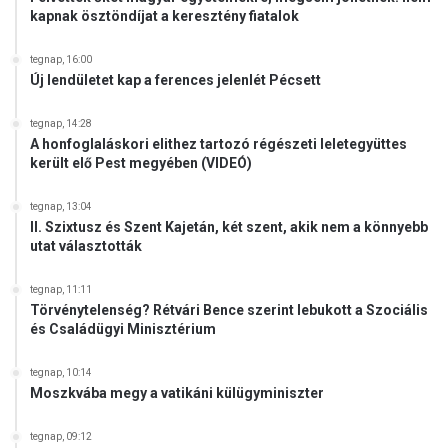
l
kapnak ösztöndíjat a keresztény fiatalok
o
t
t
b
t
tegnap, 16:00
e
Új lendületet kap a ferences jelenlét Pécsett
X
I
V
tegnap, 14:28
A honfoglaláskori elithez tartozó régészeti leletegyüttes
.
került elő Pest megyében (VIDEÓ)
L
e
ó
tegnap, 13:04
II. Szixtusz és Szent Kajetán, két szent, akik nem a könnyebb
p
utat választották
á
p
a
tegnap, 11:11
Törvénytelenség? Rétvári Bence szerint lebukott a Szociális
s
és Családügyi Minisztérium
á
g
tegnap, 10:14
a
Moszkvába megy a vatikáni külügyminiszter
e
l
s
tegnap, 09:12