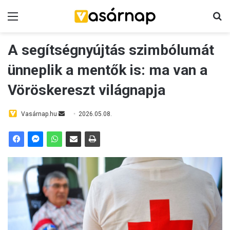
Menü
K
A segítségnyújtás szimbólumát
ünneplik a mentők is: ma van a
Vöröskereszt világnapja
Vasárnap.hu
S
2026.05.08.
e
n
d
a
n
e
m
a
i