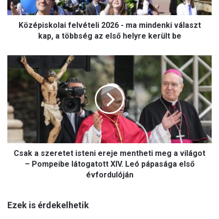
k
o
Középiskolai felvételi 2026 - ma mindenki választ
l
a
kap, a többség az első helyre került be
i
f
C
e
s
l
a
v
k
é
a
t
s
e
z
l
e
i
r
2
Csak a szeretet isteni ereje mentheti meg a világot
e
0
t
– Pompeibe látogatott XIV. Leó pápasága első
2
e
évfordulóján
6
t
-
i
m
Ezek is érdekelhetik
s
a
t