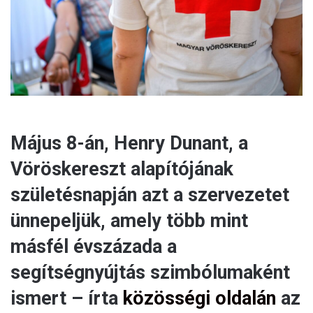
l
Május 8-án, Henry Dunant, a
Vöröskereszt alapítójának
születésnapján azt a szervezetet
ünnepeljük, amely több mint
másfél évszázada a
segítségnyújtás szimbólumaként
ismert – írta
közösségi oldalán
az