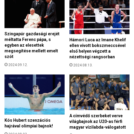
v
v
e
á
s
r
z
a
a
d
Szingapúr gazdasági erejét
z
é
méltatta Ferenc pápa, s
Hámori Luca az Imane Khelif
V
s
egyben az elesettek
ellen vívott bokszmeccsével
.
a
megsegítése mellett emelt
első helyen végzett a
M
m
szót
nézettségi rangsorban
C
a
2024.09.12.
2024.08.13.
C
g
F
y
e
a
s
r
z
h
t
a
e
t
n
á
A címvédő szerbeket verve
r
Kós Hubert szenzációs
világbajnok az U20-as férfi
k
hajrával olimpiai bajnok!
magyar vízilabda-válogatott
ö