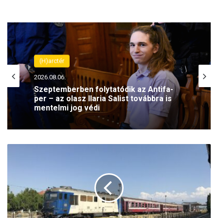
(H)arctér
2026.08.06.
Szeptemberben folytatódik az Antifa-
per – az olasz Ilaria Salist továbbra is
mentelmi jog védi
Ú
j
r
a
i
n
d