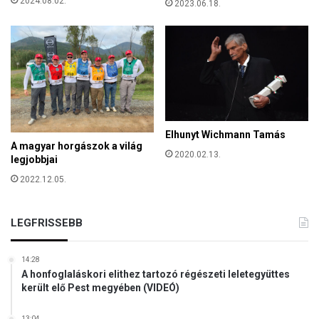
2024.08.02.
2023.06.18.
z
ö
t
t
Elhunyt Wichmann Tamás
A magyar horgászok a világ
2020.02.13.
legjobbjai
2022.12.05.
LEGFRISSEBB
14:28
A honfoglaláskori elithez tartozó régészeti leletegyüttes
került elő Pest megyében (VIDEÓ)
13:04