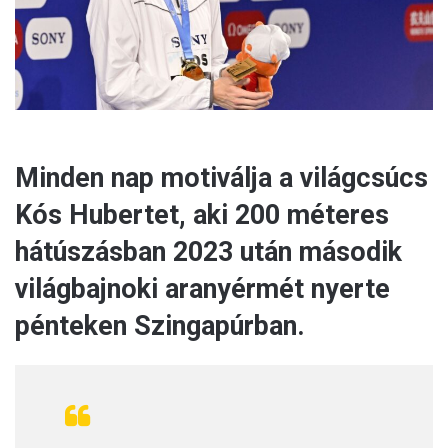
l
Minden nap motiválja a világcsúcs
Kós Hubertet, aki 200 méteres
hátúszásban 2023 után második
világbajnoki aranyérmét nyerte
pénteken Szingapúrban.