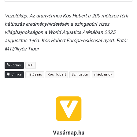
Vezetőkép: Az aranyérmes Kós Hubert a 200 méteres férfi
hátúszás eredményhirdetésén a szingapúri vizes
világbajnokságon a World Aquatics Arénában 2025.
augusztus 1-jén. Kós Hubert Európa-csúccsal nyert. Fotó:
MTI/Illyés Tibor
Forrás:
MTI
Címke
hátúszás
Kós Hubert
Szingapúr
világbajnok
Vasárnap.hu