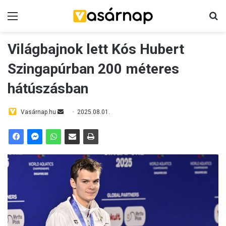
Menü
K
Világbajnok lett Kós Hubert
Szingapúrban 200 méteres
hátúszásban
Vasárnap.hu
S
2025.08.01.
e
n
d
a
n
e
m
a
i