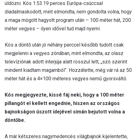
üldözni. Kós 1:53.19 perces Európa-csúccsal
diadalmaskodott, mint elmondta, nem gondolta volna, hogy
a maga mögött hagyott program után – 100 méter hát, 200
méter vegyes – ilyen idővel tud majd nyerni.
Kós a döntő után jó néhány perccel később tudott csak
megjelenni a vegyes zónában, mint elmondta, az olasz
televíziónak adott interjúja alatt rosszul lett, „szó szerint
mindent kiadtam magamból”. Hozzátette, még vár rá az 50
méter hát és a 4×100 méteres vegyes nemű gyorsváltó.
Kós megjegyezte, kissé fáj neki, hogy a 100 méter
pillangót el kellett engednie, hiszen az országos
bajnokságon úszott idejével simán bejutott volna a
döntőbe.
A már kétszeres nagymedencés világbajnok kijelentette,