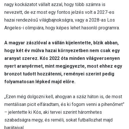
nagy kockázatot vállalt azzal, hogy több számra is
nevezett, de ez most egy fontos jelzés volt a 2027-es
hazai rendezésű világbajnokságra, vagy a 2028-as Los
Angeles-i olimpiára, hogy képes lehet hasonló programra.
A magyar zászlóval a vállán kijelentette, bízik abban,
hogy két év múlva hazai környezetben nem csak egy
aranyat szerez. Kós 2022 óta minden világversenyen
nyert aranyérmet, mint megjegyezte, most ehhez egy
bronzot tudott hozzátenni, reményei szerint pedig
folyamatosan lépked majd előre.
„Ezen még dolgozni kell, ahogyan a száz háton is, de most
mentálisan picit elfáradtam, és ki fogom venni a pihenőmet”
– jelentette ki Kós, aki tervei szerint háromhetes
szabadságra megy, és reméli, sokat futballozhat majd
barátaival.