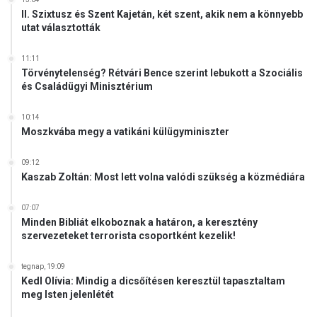
II. Szixtusz és Szent Kajetán, két szent, akik nem a könnyebb
utat választották
11:11
Törvénytelenség? Rétvári Bence szerint lebukott a Szociális
és Családügyi Minisztérium
10:14
Moszkvába megy a vatikáni külügyminiszter
09:12
Kaszab Zoltán: Most lett volna valódi szükség a közmédiára
07:07
Minden Bibliát elkoboznak a határon, a keresztény
szervezeteket terrorista csoportként kezelik!
tegnap, 19:09
Kedl Olívia: Mindig a dicsőítésen keresztül tapasztaltam
meg Isten jelenlétét