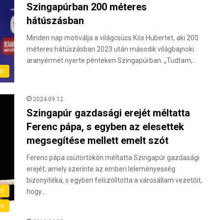
Szingapúrban 200 méteres
hátúszásban
Minden nap motiválja a világcsúcs Kós Hubertet, aki 200
méteres hátúszásban 2023 után második világbajnoki
aranyérmét nyerte pénteken Szingapúrban. „Tudtam,…
ér
2024.09.12.
Szingapúr gazdasági erejét méltatta
Ferenc pápa, s egyben az elesettek
megsegítése mellett emelt szót
Ferenc pápa csütörtökön méltatta Szingapúr gazdasági
erejét, amely szerinte az emberi leleményesség
bizonyítéka, s egyben felszólította a városállam vezetőit,
lő
hogy…
és