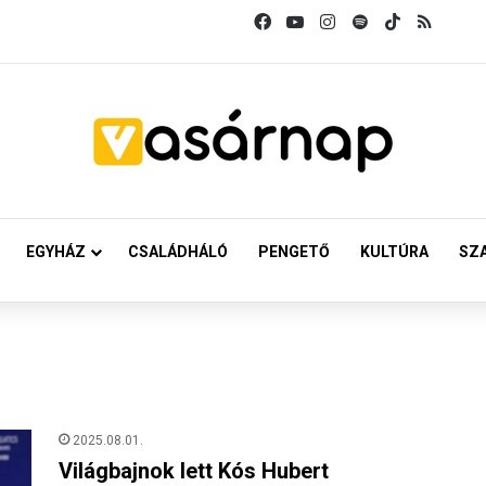
Facebook
YouTube
Instagram
Spotify
TikTok
RSS
EGYHÁZ
CSALÁDHÁLÓ
PENGETŐ
KULTÚRA
SZ
2025.08.01.
Világbajnok lett Kós Hubert