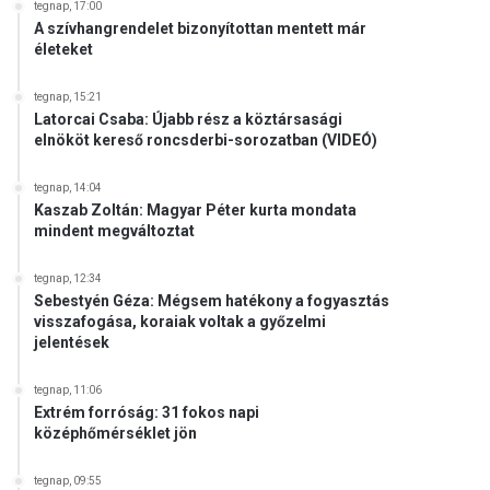
tegnap, 17:00
A szívhangrendelet bizonyítottan mentett már
életeket
tegnap, 15:21
Latorcai Csaba: Újabb rész a köztársasági
elnököt kereső roncsderbi-sorozatban (VIDEÓ)
tegnap, 14:04
Kaszab Zoltán: Magyar Péter kurta mondata
mindent megváltoztat
tegnap, 12:34
Sebestyén Géza: Mégsem hatékony a fogyasztás
visszafogása, koraiak voltak a győzelmi
jelentések
tegnap, 11:06
Extrém forróság: 31 fokos napi
középhőmérséklet jön
tegnap, 09:55