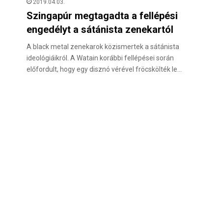
2019.04.03.
Szingapúr megtagadta a fellépési
engedélyt a sátánista zenekartól
A black metal zenekarok közismertek a sátánista
ideológiáikról. A Watain korábbi fellépései során
előfordult, hogy egy disznó vérével fröcskölték le…