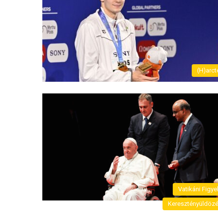
(H)arct
Vatikáni Figye
Keresztényüldöz