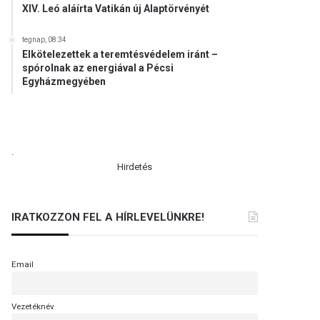
XIV. Leó aláírta Vatikán új Alaptörvényét
tegnap, 08:34
Elkötelezettek a teremtésvédelem iránt –
spórolnak az energiával a Pécsi
Egyházmegyében
.
Hirdetés
IRATKOZZON FEL A HÍRLEVELÜNKRE!
Email
Vezetéknév