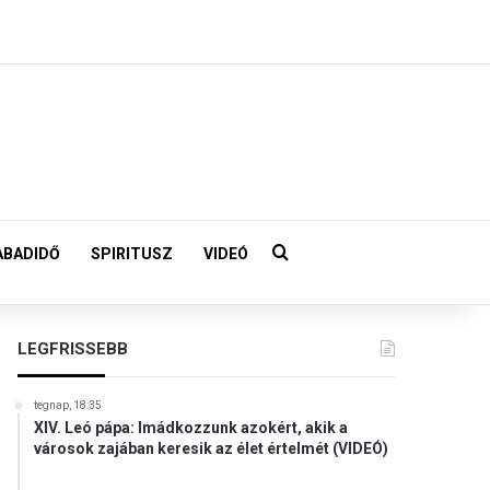
Keresés:
ABADIDŐ
SPIRITUSZ
VIDEÓ
LEGFRISSEBB
tegnap, 18:35
XIV. Leó pápa: Imádkozzunk azokért, akik a
városok zajában keresik az élet értelmét (VIDEÓ)