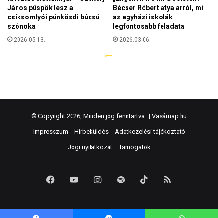
© Copyright 2026, Minden jog fenntartva! |
Vasárnap.hu
Impresszum
Hírbeküldés
Adatkezelési tájékoztató
Jogi nyilatkozat
Támogatók
Facebook
YouTube
Instagram
Spotify
TikTok
RSS