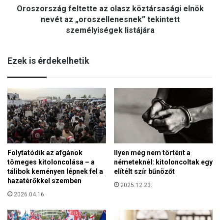
e
Oroszország feltette az olasz köztársasági elnök
á
n
g
nevét az „oroszellenesnek” tekintett
t
f
személyiségek listájára
e
e
t
l
t
Ezek is érdekelhetik
t
e
e
,
t
o
t
k
e
t
a
ó
z
b
o
e
l
r
a
Folytatódik az afgánok
Ilyen még nem történt a
1
tömeges kitoloncolása – a
németeknél: kitoloncoltak egy
s
2
tálibok keményen lépnek fel a
elítélt szír bűnözőt
z
-
hazatérőkkel szemben
k
2025.12.23.
t
ö
2026.04.16.
ő
z
l
t
k