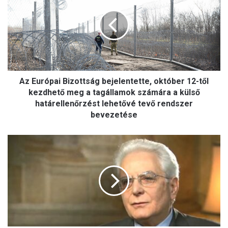
E
u
r
ó
p
a
i
Az Európai Bizottság bejelentette, október 12-től
B
i
kezdhető meg a tagállamok számára a külső
z
határellenőrzést lehetővé tevő rendszer
o
bevezetése
t
t
O
s
r
á
o
g
s
b
z
e
o
j
r
e
s
l
z