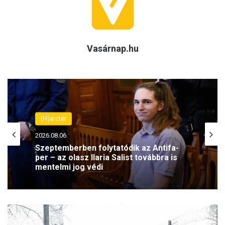
Vasárnap.hu
(H)arctér
(H)arctér
2026.08.06.
2026.08.06.
Szeptemberben folytatódik az Antifa-
per – az olasz Ilaria Salist továbbra is
mentelmi jog védi
Felháborító! Megrongálták Radnóti
Miklós szobrát a szerbiai Borban
A
z