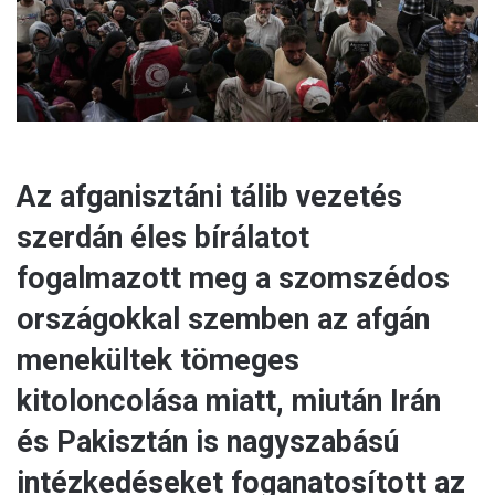
l
Az afganisztáni tálib vezetés
szerdán éles bírálatot
fogalmazott meg a szomszédos
országokkal szemben az afgán
menekültek tömeges
kitoloncolása miatt, miután Irán
és Pakisztán is nagyszabású
intézkedéseket foganatosított az