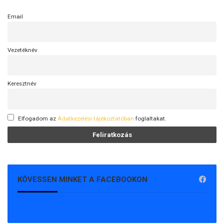
j
n
á
Email
d
r
s
a
z
Vezetéknév
e
r
b
e
Keresztnév
v
e
z
Elfogadom az
Adatkezelési tájékoztatóban
foglaltakat.
e
t
é
s
e
KÖVESSEN MINKET A FACEBOOKON