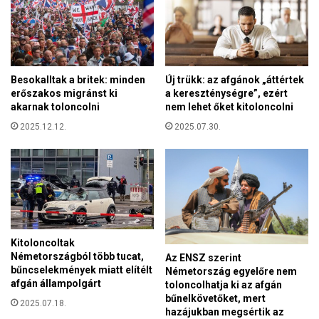
á
e
r
z
s
d
a
h
s
e
Besokalltak a britek: minden
Új trükk: az afgánok „áttértek
á
t
erőszakos migránst ki
a kereszténységre”, ezért
g
ő
akarnak toloncolni
nem lehet őket kitoloncolni
i
m
e
2025.12.12.
2025.07.30.
e
l
g
n
a
ö
t
k
a
n
g
e
á
v
l
Kitoloncoltak
é
l
Németországból több tucat,
Az ENSZ szerint
t
a
bűncselekmények miatt elítélt
Németország egyelőre nem
a
m
afgán állampolgárt
toloncolhatja ki az afgán
z
o
bűnelkövetőket, mert
2025.07.18.
„
hazájukban megsértik az
k