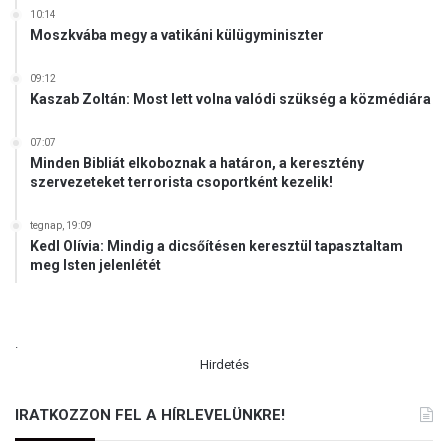
e
10:14
e
n
Moszkvába megy a vatikáni külügyminiszter
t
ő
t
r
s
09:12
z
Kaszab Zoltán: Most lett volna valódi szükség a közmédiára
z
é
e
s
m
07:07
t
Minden Bibliát elkoboznak a határon, a keresztény
é
l
szervezeteket terrorista csoportként kezelik!
l
e
y
h
i
tegnap, 19:09
e
Kedl Olívia: Mindig a dicsőítésen keresztül tapasztaltam
s
t
meg Isten jelenlétét
é
ő
g
v
e
é
k
t
.
l
e
Hirdetés
i
v
s
ő
IRATKOZZON FEL A HÍRLEVELÜNKRE!
t
r
á
e