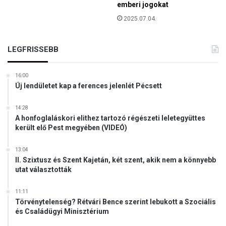
o
emberi jogokat
s
r
z
2025.07.04.
o
á
s
m
z
á
LEGFRISSEBB
e
r
l
a
l
16:00
a
Új lendületet kap a ferences jelenlét Pécsett
e
k
n
ü
e
14:28
l
A honfoglaláskori elithez tartozó régészeti leletegyüttes
s
s
került elő Pest megyében (VIDEÓ)
n
ő
e
h
k
13:04
a
II. Szixtusz és Szent Kajetán, két szent, akik nem a könnyebb
”
t
utat választották
t
á
e
r
k
11:11
e
Törvénytelenség? Rétvári Bence szerint lebukott a Szociális
i
l
és Családügyi Minisztérium
n
l
t