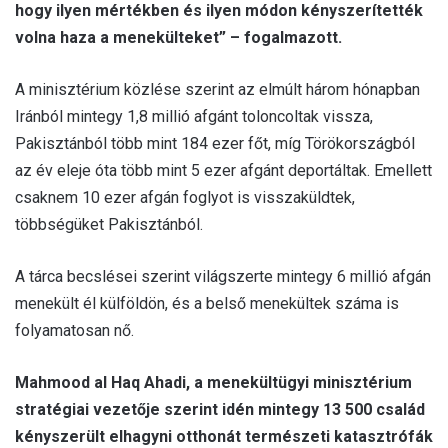
hogy ilyen mértékben és ilyen módon kényszerítették
volna haza a menekülteket” – fogalmazott.
A minisztérium közlése szerint az elmúlt három hónapban
Iránból mintegy 1,8 millió afgánt toloncoltak vissza,
Pakisztánból több mint 184 ezer főt, míg Törökországból
az év eleje óta több mint 5 ezer afgánt deportáltak. Emellett
csaknem 10 ezer afgán foglyot is visszaküldtek,
többségüket Pakisztánból.
A tárca becslései szerint világszerte mintegy 6 millió afgán
menekült él külföldön, és a belső menekültek száma is
folyamatosan nő.
Mahmood al Haq Ahadi, a menekültügyi minisztérium
stratégiai vezetője szerint idén mintegy 13 500 család
kényszerült elhagyni otthonát természeti katasztrófák