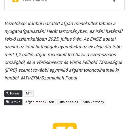
Vezetőkép: Iránból hazatért afgán menekültek tábora a
nyugat-afganisztáni Herát tartományban, az iráni határnál
fekvő Iszlámkalában 2025. július 9-én. Az ENSZ adatai
szerint az iráni hatóságok nyomására az év eleje óta több
mint 1,2 millió afgán menekült tért haza a szomszédos
országból, és a Vöröskereszt és Vörös Félhold Társaságok
(IFRC) szerint további egymillió afgánt toloncolhatnak ki
Iránból. MTI/EPA/Szamiullah Popal
Forrás:
MTI
Címke
afgán menekültek
kitoloncolás
tálib kormány