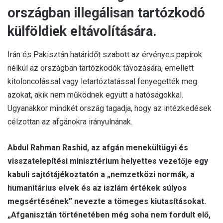
országban illegálisan tartózkodó
külföldiek eltávolítására.
Irán és Pakisztán határidőt szabott az érvényes papírok
nélkül az országban tartózkodók távozására, emellett
kitoloncolással vagy letartóztatással fenyegették meg
azokat, akik nem működnek együtt a hatóságokkal.
Ugyanakkor mindkét ország tagadja, hogy az intézkedések
célzottan az afgánokra irányulnának.
Abdul Rahman Rashid, az afgán menekültügyi és
visszatelepítési minisztérium helyettes vezetője egy
kabuli sajtótájékoztatón a „nemzetközi normák, a
humanitárius elvek és az iszlám értékek súlyos
megsértésének” nevezte a tömeges kiutasításokat.
„Afganisztán történetében még soha nem fordult elő,