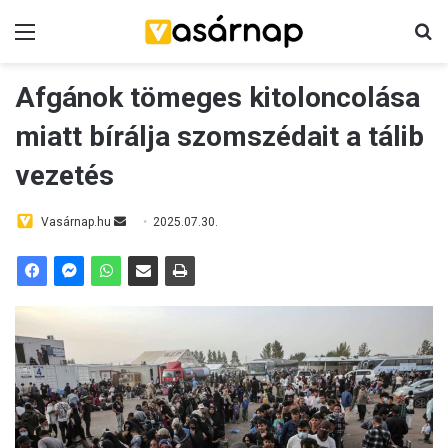
Menü
K
Afgánok tömeges kitoloncolása
miatt bírálja szomszédait a tálib
vezetés
Vasárnap.hu
S
2025.07.30.
e
n
d
a
n
e
m
a
i