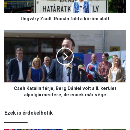
y
Z
s
Ungváry Zsolt: Román föld a köröm alatt
o
l
t
C
:
s
R
e
o
h
m
K
á
a
n
t
f
a
ö
l
l
Cseh Katalin férje, Berg Dániel volt a II. kerület
i
d
n
alpolgármestere, de ennek már vége
a
f
k
é
ö
Ezek is érdekelhetik
r
r
j
ö
e
m