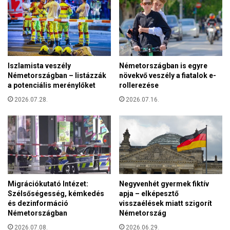
,
a
B
l
e
a
r
t
g
t
D
Iszlamista veszély
Németországban is egyre
á
Németországban – listázzák
növekvő veszély a fiatalok e-
n
a potenciális merénylőket
rollerezése
i
e
2026.07.28.
2026.07.16.
l
v
o
l
t
a
I
Migrációkutató Intézet:
Negyvenhét gyermek fiktív
I
Szélsőségesség, kémkedés
apja – elképesztő
.
és dezinformáció
visszaélések miatt szigorít
k
Németországban
Németország
e
2026.07.08.
2026.06.29.
r