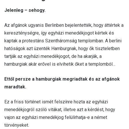
Jelenleg – sehogy.
Az afgánok ugyanis Berlinben bejelentették, hogy áttértek a
kereszténységre, így egyházi menedékjogot kértek és
kaptak a protestáns Szentháromság templomban. A berlini
hatóságok azt üzenték Hamburgnak, hogy ők tiszteletben
tartják az egyházi menedékjogot, de ha akarják, a
hamburgiak akár erővel is elvihetik őket a templomból…
Ettől persze a hamburgiak megriadtak és az afgánok
maradtak.
Ez a friss történet ismét felszínre hozta az egyházi
menedékjogról szóló vitákat, illetve azt a kérdést, hogy
vajon az egyházi menedékjog felülírhatja-e a német
törvényeket.