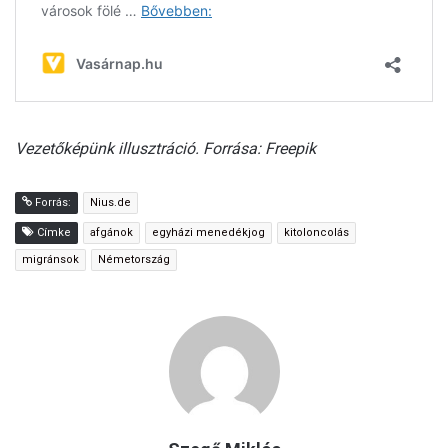
Vezetőképünk illusztráció. Forrása: Freepik
Forrás:
Nius.de
Címke
afgánok
egyházi menedékjog
kitoloncolás
migránsok
Németország