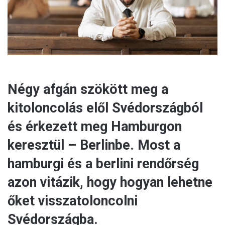
l
Négy afgán szökött meg a
kitoloncolás elől Svédországból
és érkezett meg Hamburgon
keresztül – Berlinbe. Most a
hamburgi és a berlini rendőrség
azon vitázik, hogy hogyan lehetne
őket visszatoloncolni
Svédországba.