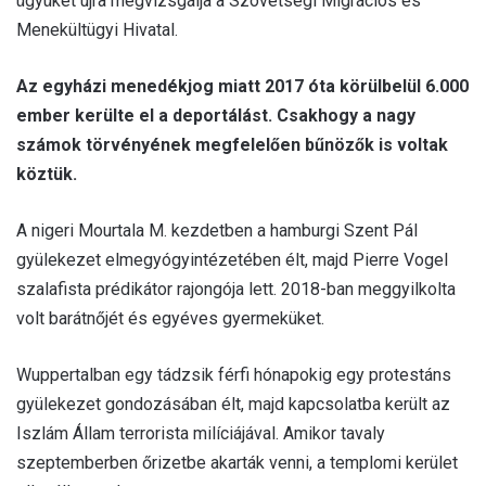
ügyüket újra megvizsgálja a Szövetségi Migrációs és
Menekültügyi Hivatal.
Az egyházi menedékjog miatt 2017 óta körülbelül 6.000
ember kerülte el a deportálást. Csakhogy a nagy
számok törvényének megfelelően bűnözők is voltak
köztük.
A nigeri Mourtala M. kezdetben a hamburgi Szent Pál
gyülekezet elmegyógyintézetében élt, majd Pierre Vogel
szalafista prédikátor rajongója lett. 2018-ban meggyilkolta
volt barátnőjét és egyéves gyermeküket.
Wuppertalban egy tádzsik férfi hónapokig egy protestáns
gyülekezet gondozásában élt, majd kapcsolatba került az
Iszlám Állam terrorista milíciájával. Amikor tavaly
szeptemberben őrizetbe akarták venni, a templomi kerület