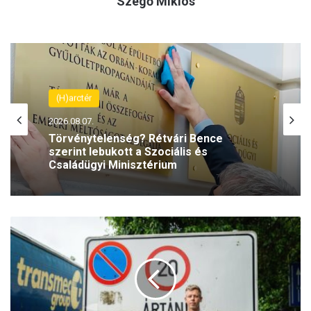
Szegő Miklós
(H)arctér
2026.08.07.
Törvénytelenség? Rétvári Bence
szerint lebukott a Szociális és
Családügyi Minisztérium
U
n
g
v
á
r