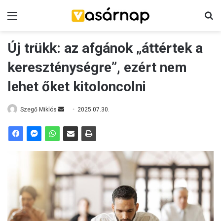
Menü
K
Új trükk: az afgánok „áttértek a
kereszténységre”, ezért nem
lehet őket kitoloncolni
Szegő Miklós
S
2025.07.30.
e
n
d
a
n
e
m
a
i