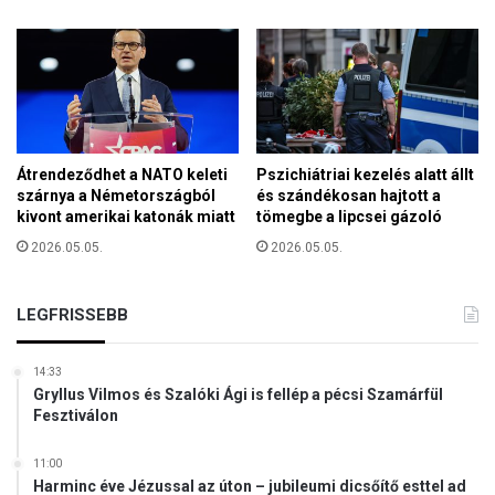
ü
l
e
t
a
l
p
Átrendeződhet a NATO keleti
Pszichiátriai kezelés alatt állt
o
szárnya a Németországból
és szándékosan hajtott a
l
kivont amerikai katonák miatt
tömegbe a lipcsei gázoló
g
2026.05.05.
2026.05.05.
á
r
m
LEGFRISSEBB
e
s
t
14:33
e
Gryllus Vilmos és Szalóki Ági is fellép a pécsi Szamárfül
r
Fesztiválon
e
,
11:00
d
Harminc éve Jézussal az úton – jubileumi dicsőítő esttel ad