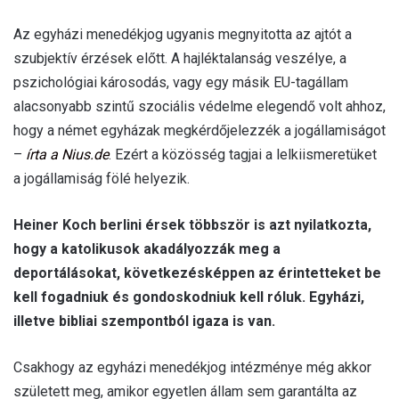
Az egyházi menedékjog ugyanis megnyitotta az ajtót a
szubjektív érzések előtt. A hajléktalanság veszélye, a
pszichológiai károsodás, vagy egy másik EU-tagállam
alacsonyabb szintű szociális védelme elegendő volt ahhoz,
hogy a német egyházak megkérdőjelezzék a jogállamiságot
–
írta a Nius.de
. Ezért a közösség tagjai a lelkiismeretüket
a jogállamiság fölé helyezik.
Heiner Koch berlini érsek többször is azt nyilatkozta,
hogy a katolikusok akadályozzák meg a
deportálásokat, következésképpen az érintetteket be
kell fogadniuk és gondoskodniuk kell róluk. Egyházi,
illetve bibliai szempontból igaza is van.
Csakhogy az egyházi menedékjog intézménye még akkor
született meg, amikor egyetlen állam sem garantálta az