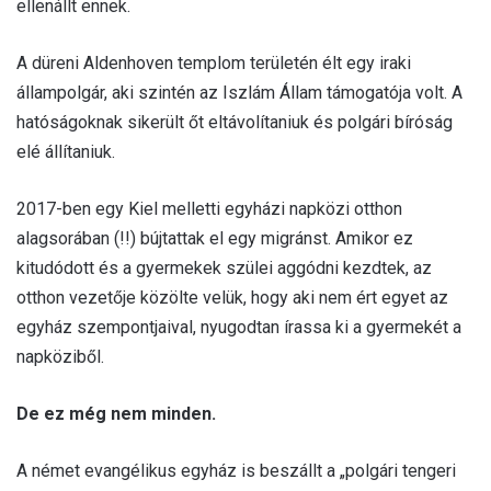
ellenállt ennek.
A düreni Aldenhoven templom területén élt egy iraki
állampolgár, aki szintén az Iszlám Állam támogatója volt. A
hatóságoknak sikerült őt eltávolítaniuk és polgári bíróság
elé állítaniuk.
2017-ben egy Kiel melletti egyházi napközi otthon
alagsorában (!!) bújtattak el egy migránst. Amikor ez
kitudódott és a gyermekek szülei aggódni kezdtek, az
otthon vezetője közölte velük, hogy aki nem ért egyet az
egyház szempontjaival, nyugodtan írassa ki a gyermekét a
napköziből.
De ez még nem minden.
A német evangélikus egyház is beszállt a „polgári tengeri