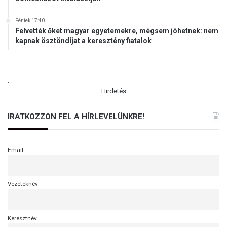
Péntek 17:40
Felvették őket magyar egyetemekre, mégsem jöhetnek: nem
kapnak ösztöndíjat a keresztény fiatalok
.
Hirdetés
IRATKOZZON FEL A HÍRLEVELÜNKRE!
Email
Vezetéknév
Keresztnév