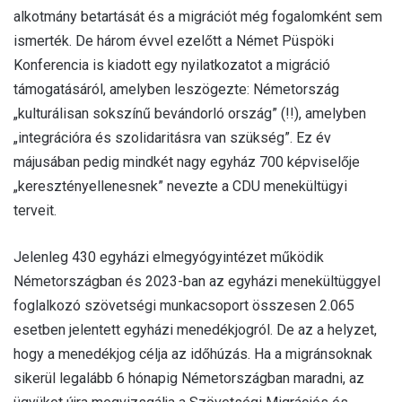
alkotmány betartását és a migrációt még fogalomként sem
ismerték. De három évvel ezelőtt a Német Püspöki
Konferencia is kiadott egy nyilatkozatot a migráció
támogatásáról, amelyben leszögezte: Németország
„kulturálisan sokszínű bevándorló ország” (!!), amelyben
„integrációra és szolidaritásra van szükség”. Ez év
májusában pedig mindkét nagy egyház 700 képviselője
„keresztényellenesnek” nevezte a CDU menekültügyi
terveit.
Jelenleg 430 egyházi elmegyógyintézet működik
Németországban és 2023-ban az egyházi menekültüggyel
foglalkozó szövetségi munkacsoport összesen 2.065
esetben jelentett egyházi menedékjogról. De az a helyzet,
hogy a menedékjog célja az időhúzás. Ha a migránsoknak
sikerül legalább 6 hónapig Németországban maradni, az