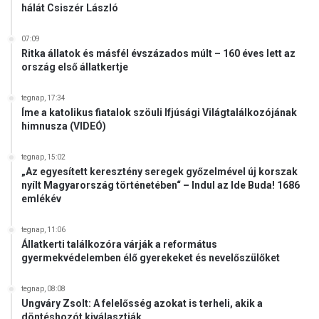
e
hálát Csiszér László
e
n
07:09
n
Ritka állatok és másfél évszázados múlt – 160 éves lett az
e
ország első állatkertje
k
m
tegnap, 17:34
á
Íme a katolikus fiatalok szöuli Ifjúsági Világtalálkozójának
himnusza (VIDEÓ)
r
v
é
tegnap, 15:02
g
„Az egyesített keresztény seregek győzelmével új korszak
nyílt Magyarország történetében“ – Indul az Ide Buda! 1686
e
emlékév
tegnap, 11:06
Állatkerti találkozóra várják a református
gyermekvédelemben élő gyerekeket és nevelőszülőket
tegnap, 08:08
Ungváry Zsolt: A felelősség azokat is terheli, akik a
döntéshozót kiválasztják