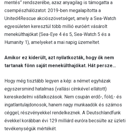
mentés” rendszerébe, azaz anyagilag is támogatta a
csempészhálózatot. 2019-ben megalapította a
United4Rescue akciószövetséget, amely a Sea-Watch
egyesületen keresztül több millió euróért vásárolt
menekülthajókat (Sea-Eye 4 és 5, Sea-Watch 5 és a
Humanity 1), amelyeket a mai napig üzemeltet.
Amikor ez kiderült, azt nyilatkozták, hogy ők nem
tartanak fönn saját menekülthajókat. Hát persze…
Hogy még tisztább legyen a kép: a német egyházak
egyszersmind hatalmas (vallási címkével ellátott)
kereskedelmi vállalkozások. Nem csupán erdő-, föld,- és
ingatlantulajdonosok, hanem nagy munkaadók és számos
céggel, részvényekkel rendelkeznek. A Deutschlandfunk
évekkel korábban évi 129 milliárd euróra becsülte az üzleti
tevékenységük mértékét.