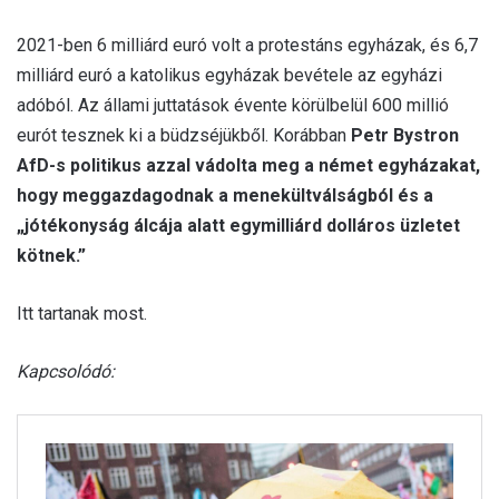
2021-ben 6 milliárd euró volt a protestáns egyházak, és 6,7
milliárd euró a katolikus egyházak bevétele az egyházi
adóból. Az állami juttatások évente körülbelül 600 millió
eurót tesznek ki a büdzséjükből. Korábban
Petr Bystron
AfD-s politikus azzal vádolta meg a német egyházakat,
hogy meggazdagodnak a menekültválságból és a
„jótékonyság álcája alatt egymilliárd dolláros üzletet
kötnek.”
Itt tartanak most.
Kapcsolódó: