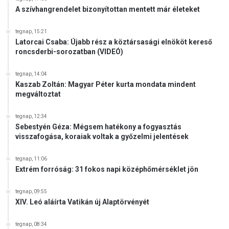
z
á
A szívhangrendelet bizonyítottan mentett már életeket
e
n
t
m
tegnap, 15:21
k
e
Latorcai Csaba: Újabb rész a köztársasági elnököt kereső
ö
g
roncsderbi-sorozatban (VIDEÓ)
z
t
i
a
tegnap, 14:04
s
l
Kaszab Zoltán: Magyar Péter kurta mondata mindent
z
á
megváltoztat
e
l
r
t
tegnap, 12:34
e
Á
Sebestyén Géza: Mégsem hatékony a fogyasztás
p
visszafogása, koraiak voltak a győzelmi jelentések
r
v
p
á
á
tegnap, 11:06
l
d
Extrém forróság: 31 fokos napi középhőmérséklet jön
l
-
a
k
tegnap, 09:55
l
o
XIV. Leó aláírta Vatikán új Alaptörvényét
á
r
s
i
tegnap, 08:34
a