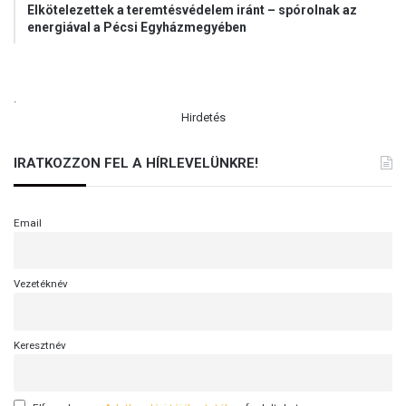
k
Elkötelezettek a teremtésvédelem iránt – spórolnak az
i
i
energiával a Pécsi Egyházmegyében
m
n
i
c
a
s
t
.
é
t
Hirdetés
r
t
é
IRATKOZZON FEL A HÍRLEVELÜNKRE!
k
e
Email
Vezetéknév
Keresztnév