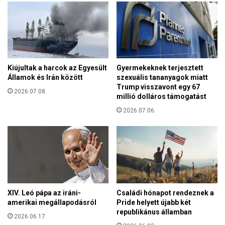
s
v
z
i
á
z
m
s
í
g
t
á
v
Kiújultak a harcok az Egyesült
Gyermekeknek terjesztett
l
Államok és Irán között
szexuális tananyagok miatt
a
a
Trump visszavont egy 67
e
2026.07.08.
t
millió dolláros támogatást
g
o
y
2026.07.06.
t
l
r
u
e
x
n
u
d
s
e
a
l
u
t
XIV. Leó pápa az iráni-
Családi hónapot rendeznek a
t
e
amerikai megállapodásról
Pride helyett újabb két
ó
l
republikánus államban
á
2026.06.17.
a