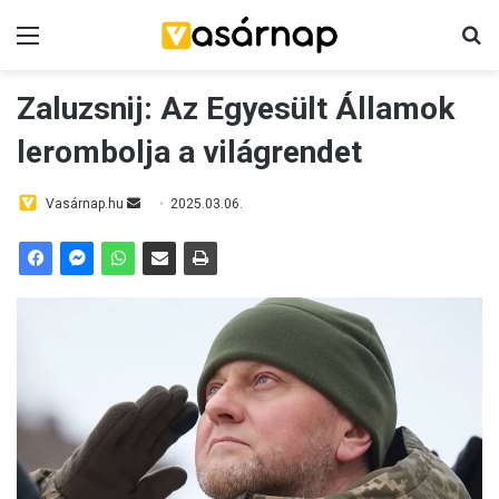
Menü
K
Zaluzsnij: Az Egyesült Államok
lerombolja a világrendet
Vasárnap.hu
S
2025.03.06.
e
n
d
a
n
e
m
a
i
l