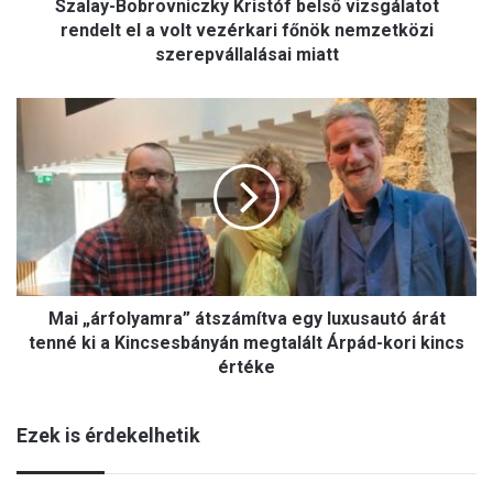
Szalay-Bobrovniczky Kristóf belső vizsgálatot
b
r
rendelt el a volt vezérkari főnök nemzetközi
o
szerepvállalásai miatt
v
n
M
i
a
c
i
z
„
k
á
y
r
K
f
r
o
i
l
s
Mai „árfolyamra” átszámítva egy luxusautó árát
y
t
a
tenné ki a Kincsesbányán megtalált Árpád-kori kincs
ó
m
értéke
f
r
b
a
e
Ezek is érdekelhetik
”
l
á
s
t
ő