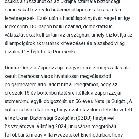
csakis a tűzszünet és az Ukrajna számára biztonsági
garanciákat biztosító békemegállapodás aláírása után
lehetségesek. Ezek után a hadiállapot nyilván véget ér, így
legkésőbb 180 napon belül szabad, demokratikus
választásokat kell tartani az országban, amely biztosítja az
állampolgárok akaratának kifejezését és a szabad világ
bizalmát” – fejtette ki Porosenko.
Dmitro Orlov, a Zaporizzsja megyei, orosz megszállás alá
került Enerhodar város hivatalosan megválasztott
polgármestere arról adott hírt a Telegramon, hogy az
oroszok 15 év börtönbüntetésre ítélték a zaporizzsjai
atomerőmű egyik dolgozóját, az 56 éves Natalija Sulgát. „A
nőt azzal vádolták meg, hogy szabotázskísérletet követett
el az Ukrán Biztonsági Szolgálat (SZBU) tisztjeivel
összejátszva. Állítólag 2024 júniusában megpróbált
felrobbantani egy villanyvezetéket Enerhodarban, hogy