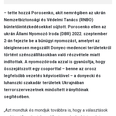
– tette hozzá Porosenko, akit nemrégiben az ukrán
Nemzetbiztonsági és Védelmi Tanács (RNBO)
büntetőintézkedésekkel sújtott. Porosenko ellen az
ukrán Állami Nyomozó Iroda (DBR) 2022. szeptember
2-án fejezte be a bűnügyi nyomozást, amelyet az
ideiglenesen megszállt Donyec-medencei területekről
történt szénszállításokban való részvétele miatt
indítottak. A nyomozóiroda azzal is gyanúsítja, hogy
összejátszott egy csoporttal – benne az orosz
legfelsőbb vezetés képviselőivel – a donyecki és
luhanszki szakadár területek Ukrajnában
terrorszervezetnek minősített irányítóinak
segítésében.
„Azt mondtuk és mondjuk továbbra is, hogy a választások