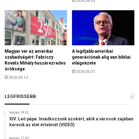
r
2026.06.03.
v
á
o
t
l
t
t
e
v
n
e
n
z
é
é
Magyar vér az amerikai
A legifjabb amerikai
k
r
szabadságért: Fabriczy
generációnak alig van bibliai
i
k
Kováts Mihály huszárezredes
világnézete
a
a
öröksége
2026.05.07.
K
r
2026.05.12.
i
i
n
f
c
ő
LEGFRISSEBB
s
n
e
ö
s
tegnap, 18:35
k
b
XIV. Leó pápa: Imádkozzunk azokért, akik a városok zajában
n
á
keresik az élet értelmét (VIDEÓ)
e
n
m
y
tegnap, 17:00