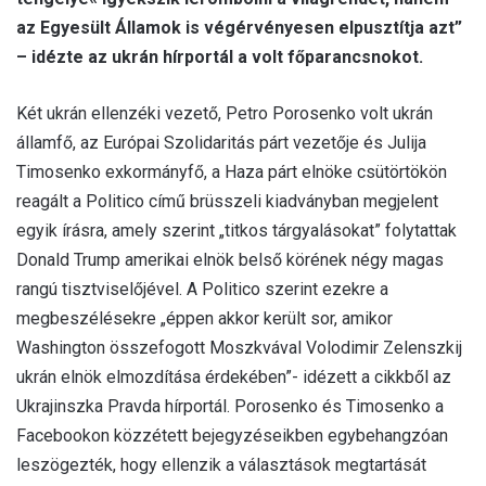
az Egyesült Államok is végérvényesen elpusztítja azt”
– idézte az ukrán hírportál a volt főparancsnokot.
Két ukrán ellenzéki vezető, Petro Porosenko volt ukrán
államfő, az Európai Szolidaritás párt vezetője és Julija
Timosenko exkormányfő, a Haza párt elnöke csütörtökön
reagált a Politico című brüsszeli kiadványban megjelent
egyik írásra, amely szerint „titkos tárgyalásokat” folytattak
Donald Trump amerikai elnök belső körének négy magas
rangú tisztviselőjével. A Politico szerint ezekre a
megbeszélésekre „éppen akkor került sor, amikor
Washington összefogott Moszkvával Volodimir Zelenszkij
ukrán elnök elmozdítása érdekében”- idézett a cikkből az
Ukrajinszka Pravda hírportál. Porosenko és Timosenko a
Facebookon közzétett bejegyzéseikben egybehangzóan
leszögezték, hogy ellenzik a választások megtartását