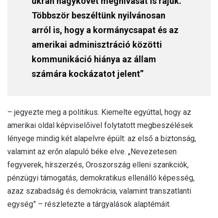
ukrán nagykövet meghívását is rájuk.
Többször beszéltünk nyilvánosan
arról is, hogy a kormánycsapat és az
amerikai adminisztráció közötti
kommunikáció hiánya az állam
számára kockázatot jelent”
– jegyezte meg a politikus. Kiemelte egyúttal, hogy az
amerikai oldal képviselőivel folytatott megbeszélések
lényege mindig két alapelvre épült: az első a biztonság,
valamint az erőn alapuló béke elve. „Nevezetesen
fegyverek, hírszerzés, Oroszország elleni szankciók,
pénzügyi támogatás, demokratikus ellenálló képesség,
azaz szabadság és demokrácia, valamint transzatlanti
egység” – részletezte a tárgyalások alaptémáit.