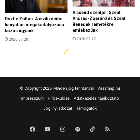
© Copyright 2026, Minden jog fenntartva! |
Vasárnap.hu
Impresszum
Hírbeküldés
Adatkezelési tájékoztató
Jogi nyilatkozat
Támogatók
Facebook
YouTube
Instagram
Spotify
TikTok
RSS