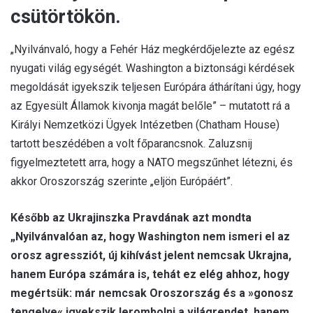
csütörtökön.
„Nyilvánvaló, hogy a Fehér Ház megkérdőjelezte az egész
nyugati világ egységét. Washington a biztonsági kérdések
megoldását igyekszik teljesen Európára áthárítani úgy, hogy
az Egyesült Államok kivonja magát belőle” – mutatott rá a
Királyi Nemzetközi Ügyek Intézetben (Chatham House)
tartott beszédében a volt főparancsnok. Zaluzsnij
figyelmeztetett arra, hogy a NATO megszűnhet létezni, és
akkor Oroszország szerinte „eljön Európáért”.
Később az Ukrajinszka Pravdának azt mondta
„Nyilvánvalóan az, hogy Washington nem ismeri el az
orosz agressziót, új kihívást jelent nemcsak Ukrajna,
hanem Európa számára is, tehát ez elég ahhoz, hogy
megértsük: már nemcsak Oroszország és a »gonosz
tengelye« igyekszik lerombolni a világrendet, hanem