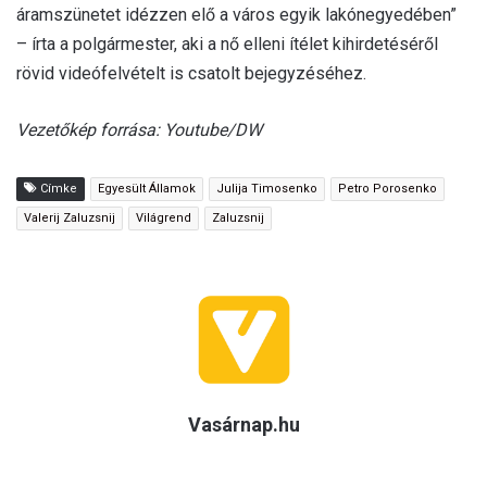
áramszünetet idézzen elő a város egyik lakónegyedében”
– írta a polgármester, aki a nő elleni ítélet kihirdetéséről
rövid videófelvételt is csatolt bejegyzéséhez.
Vezetőkép forrása: Youtube/DW
Címke
Egyesült Államok
Julija Timosenko
Petro Porosenko
Valerij Zaluzsnij
Világrend
Zaluzsnij
Vasárnap.hu