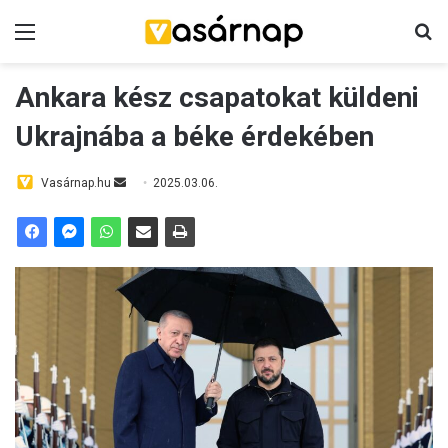
Menü
K
Ankara kész csapatokat küldeni
Ukrajnába a béke érdekében
Vasárnap.hu
S
2025.03.06.
e
n
d
a
n
e
m
a
i
l