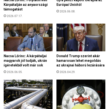
Nacsa Lőrinc: Folytatni kell
Újra pénzt kapott Ukrajna az
C
n
Kárpátalján az anyaországi
Európai Uniótól
a
i
támogatást
l
2026.06.08.
L
i
2026.07.17.
i
n
b
G
a
e
n
o
o
r
n
g
k
e
e
Nacsa Lőrinc: A kárpátaljai
Donald Trump szerint akár
s
r
magyarok jól tudják, ukrán
hamarosan lehet megoldás
c
e
ígéretekből volt már sok
az ukrajnai háború lezárására
u
s
k
2026.06.05.
2026.04.29.
z
e
t
r
é
e
n
s
y
e
j
t
ö
é