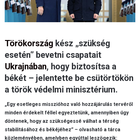
Törökország
kész „szükség
esetén” bevetni csapatait
Ukrajnában
, hogy biztosítsa a
békét – jelentette be csütörtökön
a török védelmi minisztérium.
„Egy esetleges misszióhoz való hozzájárulás tervéről
minden érdekelt féllel egyeztetünk, amennyiben úgy
döntenek, hogy az szükségessé válhat a térség
stabilitásához és békéjéhez” – olvasható a tárca
közleményében, amelyben egyúttal leszögezik: