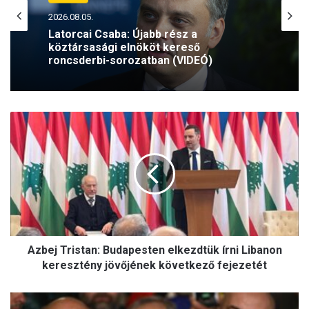
2026.08.05.
Latorcai Csaba: Újabb rész a
köztársasági elnököt kereső
roncsderbi-sorozatban (VIDEÓ)
A
z
b
e
j
T
r
i
s
Azbej Tristan: Budapesten elkezdtük írni Libanon
t
a
keresztény jövőjének következő fejezetét
n
:
V