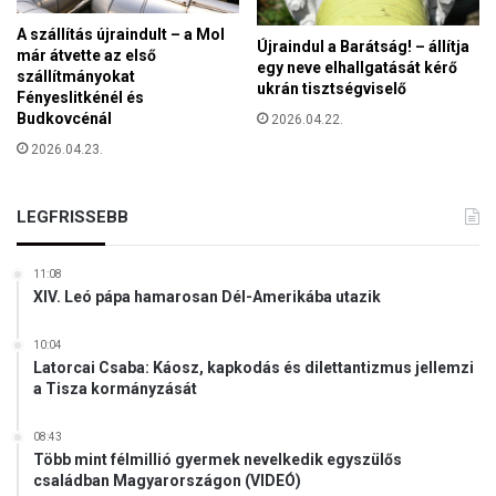
v
t
ő
A szállítás újraindult – a Mol
a
Újraindul a Barátság! – állítja
j
már átvette az első
z
egy neve elhallgatását kérő
é
szállítmányokat
E
ukrán tisztségviselő
Fényeslitkénél és
n
m
Budkovcénál
2026.04.22.
e
b
k
2026.04.23.
e
k
r
ö
i
v
LEGFRISSEBB
J
e
o
t
g
11:08
k
o
XIV. Leó pápa hamarosan Dél-Amerikába utazik
e
k
z
E
10:04
ő
u
Latorcai Csaba: Káosz, kapkodás és dilettantizmus jellemzi
f
r
a Tisza kormányzását
e
ó
j
p
08:43
e
a
Több mint félmillió gyermek nevelkedik egyszülős
z
családban Magyarországon (VIDEÓ)
i
e