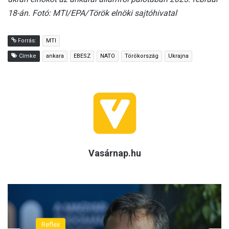
18-án. Fotó: MTI/EPA/Török elnöki sajtóhivatal
Forrás:
MTI
Címke
ankara
EBESZ
NATO
Törökország
Ukrajna
Vasárnap.hu
Reflex