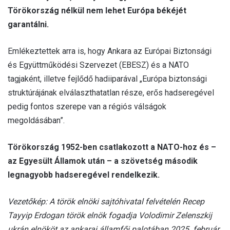
Törökország nélkül nem lehet Európa békéjét
garantálni.
Emlékeztettek arra is, hogy Ankara az Európai Biztonsági
és Együttműködési Szervezet (EBESZ) és a NATO
tagjaként, illetve fejlődő hadiiparával „Európa biztonsági
struktúrájának elválaszthatatlan része, erős hadseregével
pedig fontos szerepe van a régiós válságok
megoldásában”.
Törökország 1952-ben csatlakozott a NATO-hoz és –
az Egyesült Államok után – a szövetség második
legnagyobb hadseregével rendelkezik.
Vezetőkép: A török elnöki sajtóhivatal felvételén Recep
Tayyip Erdogan török elnök fogadja Volodimir Zelenszkij
ukrán elnököt az ankarai államfői palotában 2025. február