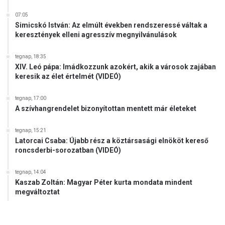
B
t
í
07:05
é
r
Simicskó István: Az elmúlt években rendszeressé váltak a
t
keresztények elleni agresszív megnyilvánulások
ó
s
á
tegnap, 18:35
XIV. Leó pápa: Imádkozzunk azokért, akik a városok zajában
g
keresik az élet értelmét (VIDEÓ)
a
tegnap, 17:00
A szívhangrendelet bizonyítottan mentett már életeket
tegnap, 15:21
Latorcai Csaba: Újabb rész a köztársasági elnököt kereső
roncsderbi-sorozatban (VIDEÓ)
tegnap, 14:04
Kaszab Zoltán: Magyar Péter kurta mondata mindent
megváltoztat