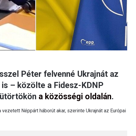
üsszel Péter felvenné Ukrajnát az
is – közölte a Fidesz-KDNP
sütörtökön
a közösségi oldalán
.
vezetett Néppárt háborút akar, szerinte Ukrajnát az Európai