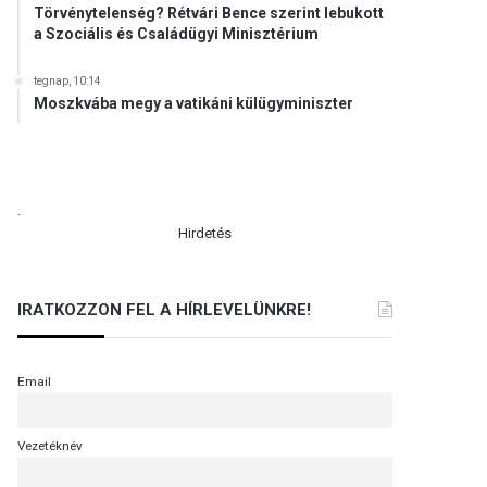
Törvénytelenség? Rétvári Bence szerint lebukott
a Szociális és Családügyi Minisztérium
tegnap, 10:14
Moszkvába megy a vatikáni külügyminiszter
.
Hirdetés
IRATKOZZON FEL A HÍRLEVELÜNKRE!
Email
Vezetéknév