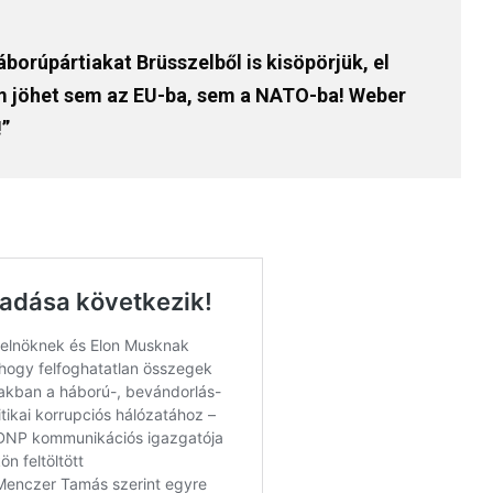
borúpártiakat Brüsszelből is kisöpörjük, el
em jöhet sem az EU-ba, sem a NATO-ba! Weber
!”