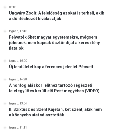
08:08
Ungváry Zsolt: A felelősség azokat is terheli, akik
a döntéshozót kiválasztják
tegnap, 17:40
Felvették őket magyar egyetemekre, mégsem
jöhetnek: nem kapnak ösztöndíjat a keresztény
fiatalok
tegnap, 16:00
Új lendületet kap a ferences jelenlét Pécsett
tegnap, 14:28
A honfoglaláskori elithez tartozó régészeti
leletegyüttes került elő Pest megyében (VIDEÓ)
tegnap, 13:04
II. Szixtusz és Szent Kajetán, két szent, akik nem
a könnyebb utat választották
tegnap, 11:11