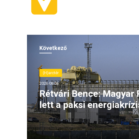
Következő
(H)arctér
2026.08.06.
Rétvári Bence: Magyar 
lett a paksi energiakrízi
legnagyobb rémhírterje
(VIDEÓ)