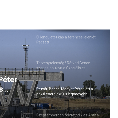
Új lendületet kap a ferences jelenlét
Pécsett
Törvénytelenség? Rétvári Bence
szerint lebukott a Szociális és
Családügyi Minisztérium
Péter
s
Rétvári Bence: Magyar Péter lett a
paksi energiakrízis legnagyobb
sztője
rémhírterjesztője (VIDEÓ)
Szeptemberben folytatódik az Antifa-