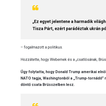
„Ez egyet jelentene a harmadik világh
Tisza Párt, ezért parádéztak ukrán p
– fogalmazott a politikus.
Hozzátette, hogy Webernek és a „csatlósának, Brüs
Úgy folytatta, hogy Donald Trump amerikai eln
NATO tagja, Washingtonból a „Trump-tornádó” má
döntő csata Brüsszelben lesz.