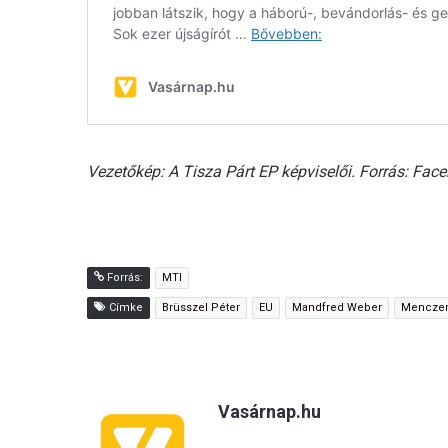
Vezetőkép: A Tisza Párt EP képviselői. Forrás: F
Forrás:
MTI
Címke
Brüsszel Péter
EU
Mandfred Weber
Menczer
Vasárnap.hu