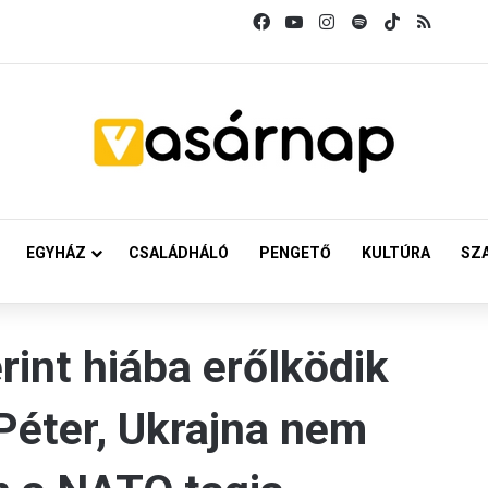
Facebook
YouTube
Instagram
Spotify
TikTok
RSS
EGYHÁZ
CSALÁDHÁLÓ
PENGETŐ
KULTÚRA
SZ
int hiába erőlködik
Péter, Ukrajna nem