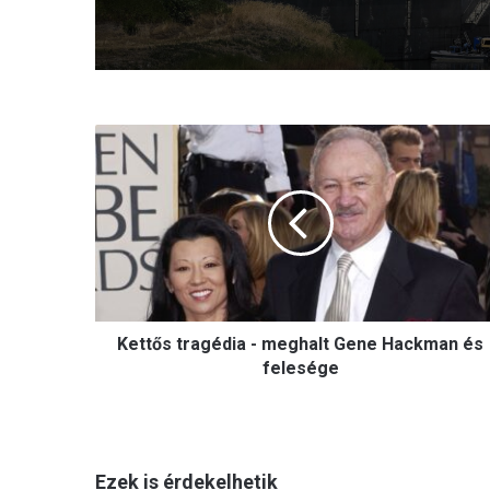
K
e
t
t
ő
s
t
r
a
Kettős tragédia - meghalt Gene Hackman és
g
é
felesége
d
i
a
-
Ezek is érdekelhetik
m