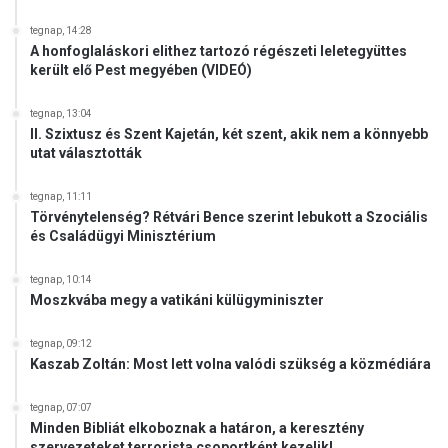
tegnap, 14:28
A honfoglaláskori elithez tartozó régészeti leletegyüttes
került elő Pest megyében (VIDEÓ)
tegnap, 13:04
II. Szixtusz és Szent Kajetán, két szent, akik nem a könnyebb
utat választották
tegnap, 11:11
Törvénytelenség? Rétvári Bence szerint lebukott a Szociális
és Családügyi Minisztérium
tegnap, 10:14
Moszkvába megy a vatikáni külügyminiszter
tegnap, 09:12
Kaszab Zoltán: Most lett volna valódi szükség a közmédiára
tegnap, 07:07
Minden Bibliát elkoboznak a határon, a keresztény
szervezeteket terrorista csoportként kezelik!