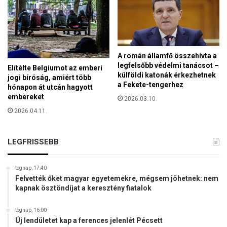
á
b
í
t
ó
A román államfő összehívta a
s
legfelsőbb védelmi tanácsot –
Elítélte Belgiumot az emberi
z
külföldi katonák érkezhetnek
jogi bíróság, amiért több
e
a Fekete-tengerhez
hónapon át utcán hagyott
r
embereket
2026.03.10.
e
2026.04.11.
k
e
t
LEGFRISSEBB
tegnap, 17:40
Felvették őket magyar egyetemekre, mégsem jöhetnek: nem
kapnak ösztöndíjat a keresztény fiatalok
tegnap, 16:00
Új lendületet kap a ferences jelenlét Pécsett