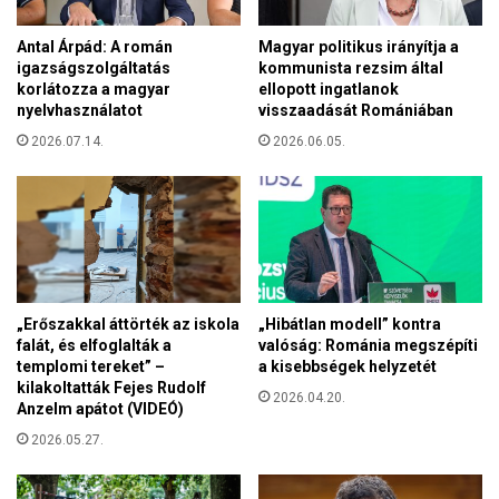
p
á
t
b
Antal Árpád: A román
Magyar politikus irányítja a
ö
a
igazságszolgáltatás
kommunista rezsim által
r
a
korlátozza a magyar
ellopott ingatlanok
v
b
nyelvhasználatot
visszaadását Romániában
é
é
n
2026.07.14.
2026.06.05.
k
y
e
b
é
e
r
n
d
t
e
i
k
l
é
„Erőszakkal áttörték az iskola
„Hibátlan modell” kontra
t
b
falát, és elfoglalták a
valóság: Románia megszépíti
j
e
templomi tereket” –
a kisebbségek helyzetét
á
kilakoltatták Fejes Rudolf
n
2026.04.20.
k
Anzelm apátot (VIDEÓ)
b
2026.05.27.
e
a
k