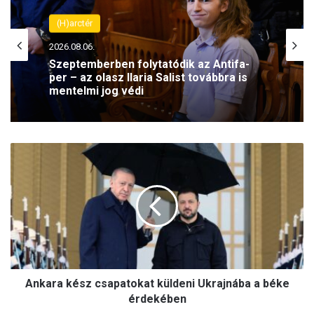
(H)arctér
2026.08.06.
Szeptemberben folytatódik az Antifa-
per – az olasz Ilaria Salist továbbra is
mentelmi jog védi
A
n
k
a
r
a
k
é
s
Ankara kész csapatokat küldeni Ukrajnába a béke
z
c
érdekében
s