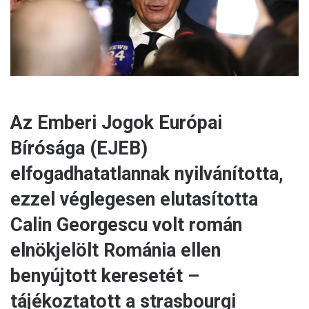
l
Az Emberi Jogok Európai
Bírósága (EJEB)
elfogadhatatlannak nyilvánította,
ezzel véglegesen elutasította
Calin Georgescu volt román
elnökjelölt Románia ellen
benyújtott keresetét –
tájékoztatott a strasbourgi