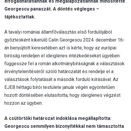
elfogadhatatlannak és megalapozatlannak minősítette
Georgescu panaszát. A döntés végleges –
tájékoztattak.
A tavalyi romániai államfőválasztás első fordulójából
győztesként kikerülő Calin Georgescu 2024. december 16-
án benyújtott keresetében azt is kérte, hogy az európai
bíróság rendeljen el ideiglenes intézkedéseket ügyében:
függessze fel a román alkotmánybíráságnak a választások
érvénytelenítéséről szóló határozatát és rendelje el a
választások folytatását a második forduló kiírásával. Az
EJEB héttagú bírói testülete január végén egyöntetűen
hozott döntésében elutasította, hogy ideiglenes végzést
hozzon az ügyben.
A csütörtöki határozat indoklása megállapította:
Georgescu semmilyen bizonyítékkal nem támasztotta