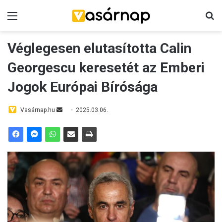
Menü
K
Véglegesen elutasította Calin
Georgescu keresetét az Emberi
Jogok Európai Bírósága
Vasárnap.hu
S
2025.03.06.
e
n
d
a
n
e
m
a
i