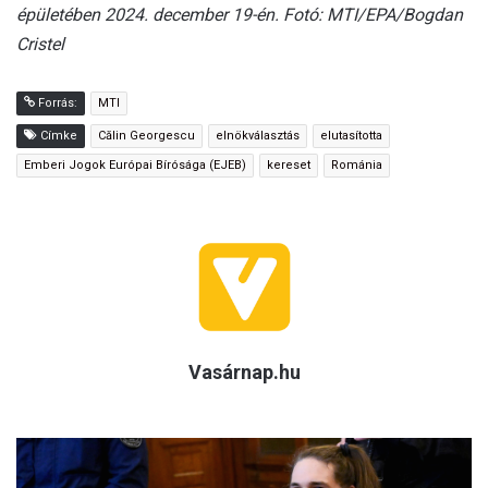
épületében 2024. december 19-én. Fotó: MTI/EPA/Bogdan
Cristel
Forrás:
MTI
Címke
Călin Georgescu
elnökválasztás
elutasította
Emberi Jogok Európai Bírósága (EJEB)
kereset
Románia
Vasárnap.hu