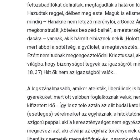
felszabadítókat deliráltak, megtagadták a határon t
Hazudtak reggel, délben meg este. Maguk is elismer
mindig – Hanákné nem létező merénylői, a Göncz Ár
megkonstruált „köteles beszéd-balhé”, a mestersége
dacára – vannak, akik bármit elhisznek nekik. Holot
mert abból a sötétség, a gyűlölet, a megtévesztés,
Ezért nem tudnak megengesztelődni Krisztussal, ak
világba, hogy bizonyságot tegyek az igazságról: mind
18, 37) Hát ők nem az igazságból valók…
A legszánalmasabb, amikor ateisták, liberálisok is b
gyereküket, mert ott valóban foglalkoznak velük, ne
kifizetett idő… Így lesz tele aztán az elit budai ka
(esetleges) sérelmeiket az egyháznak, a hitoktatón
szigorú pappal, aki a kereszténységet nem egyrész
megnevezi azt, aki elvárja az egyház törvényeinek é
liberális csemeték megsértődnek és „zsarnokságként