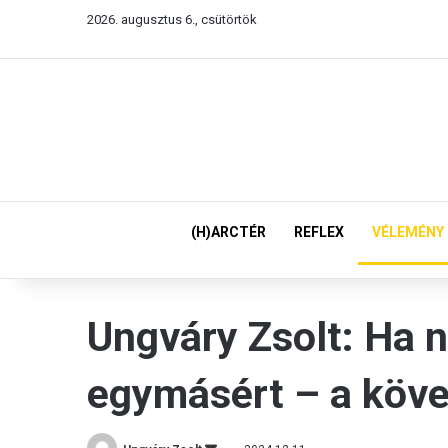
2026. augusztus 6., csütörtök
(H)ARCTÉR
REFLEX
VÉLEMÉNY
Ungváry Zsolt: Ha n
egymásért – a köve