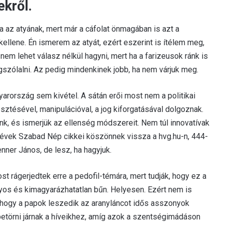
kről.
ia az atyának, mert már a cáfolat önmagában is azt a
i kellene. Én ismerem az atyát, ezért eszerint is ítélem meg,
 nem lehet válasz nélkül hagyni, mert ha a farizeusok ránk is
gszólalni. Az pedig mindenkinek jobb, ha nem várjuk meg.
arország sem kivétel. A sátán erői most nem a politikai
tésével, manipulációval, a jog kiforgatásával dolgoznak.
k, és ismerjük az ellenség módszereit. Nem túl innovatívak
 évek Szabad Nép cikkei köszönnek vissza a hvg.hu-n, 444-
nner János, de lesz, ha hagyjuk.
st rágerjedtek erre a pedofil-témára, mert tudják, hogy ez a
yos és kimagyarázhatatlan bűn. Helyesen. Ezért nem is
k, hogy a papok leszedik az aranyláncot idős asszonyok
betörni járnak a híveikhez, amíg azok a szentségimádáson