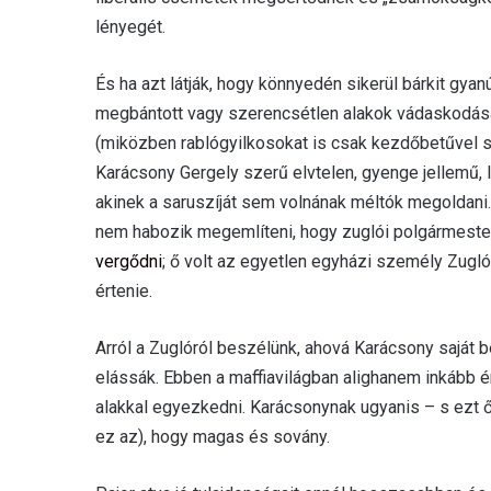
lényegét.
És ha azt látják, hogy könnyedén sikerül bárkit gya
megbántott vagy szerencsétlen alakok vádaskodásai
(miközben rablógyilkosokat is csak kezdőbetűvel sz
Karácsony Gergely szerű elvtelen, gyenge jellemű, lu
akinek a saruszíját sem volnának méltók megoldani.
nem habozik megemlíteni, hogy zuglói polgármeste
vergődni
; ő volt az egyetlen egyházi személy Zugló
értenie.
Arról a Zuglóról beszélünk, ahová Karácsony saját 
elássák. Ebben a maffiavilágban alighanem inkább é
alakkal egyezkedni. Karácsonynak ugyanis – s ezt ő
ez az), hogy magas és sovány.