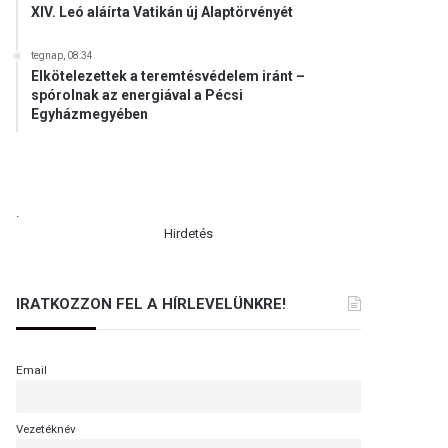
XIV. Leó aláírta Vatikán új Alaptörvényét
tegnap, 08:34
Elkötelezettek a teremtésvédelem iránt –
spórolnak az energiával a Pécsi
Egyházmegyében
.
Hirdetés
IRATKOZZON FEL A HÍRLEVELÜNKRE!
Email
Vezetéknév