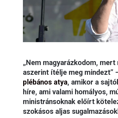
„Nem magyarázkodom, mert ni
aszerint ítélje meg mindezt” 
plébános atya
, amikor a sajt
híre, ami valami homályos, mú
ministránsoknak előírt kötele
szokásos aljas sugalmazásokk