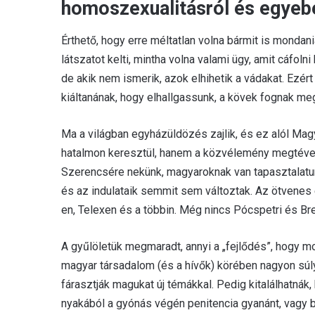
homoszexualitásról és egyebe
Érthető, hogy erre méltatlan volna bármit is mondan
látszatot kelti, mintha volna valami ügy, amit cáfoln
de akik nem ismerik, azok elhihetik a vádakat. Ezért
kiáltanának, hogy elhallgassunk, a kövek fognak me
Ma a világban egyházüldözés zajlik, és ez alól Magy
hatalmon keresztül, hanem a közvélemény megtévesz
Szerencsére nekünk, magyaroknak van tapasztalatun
és az indulataik semmit sem változtak. Az ötvenes
en, Telexen és a többin. Még nincs Pócspetri és Bre
A gyűlöletük megmaradt, annyi a „fejlődés”, hogy mo
magyar társadalom (és a hívők) körében nagyon súl
fárasztják magukat új témákkal. Pedig kitalálhatná
nyakából a gyónás végén penitencia gyanánt, vagy 