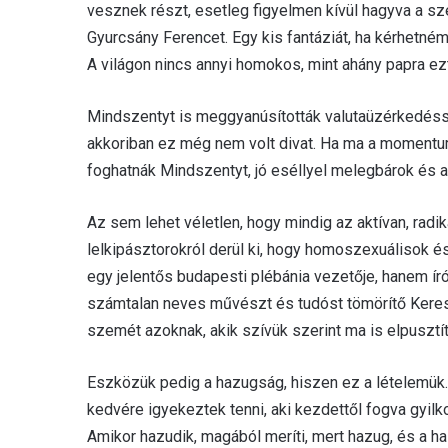
vesznek részt, esetleg figyelmen kívül hagyva a s
Gyurcsány Ferencet. Egy kis fantáziát, ha kérhetném
A világon nincs annyi homokos, mint ahány papra ez
Mindszentyt is meggyanúsították valutaüzérkedéss
akkoriban ez még nem volt divat. Ha ma a momentu
foghatnák Mindszentyt, jó eséllyel melegbárok és a
Az sem lehet véletlen, hogy mindig az aktívan, radi
lelkipásztorokról derül ki, hogy homoszexuálisok é
egy jelentős budapesti plébánia vezetője, hanem í
számtalan neves művészt és tudóst tömörítő Keresz
szemét azoknak, akik szívük szerint ma is elpusztí
Eszközük pedig a hazugság, hiszen ez a lételemük. 
kedvére igyekeztek tenni, aki kezdettől fogva gyilk
Amikor hazudik, magából meríti, mert hazug, és a ha