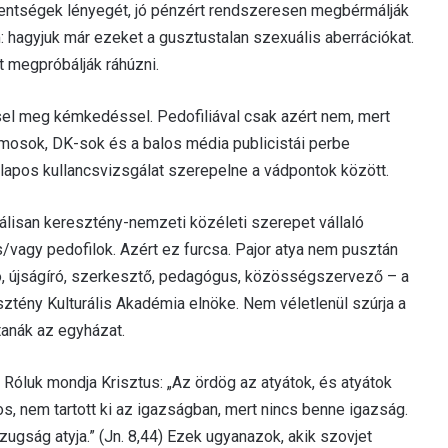
zentségek lényegét, jó pénzért rendszeresen megbérmálják
: hagyjuk már ezeket a gusztustalan szexuális aberrációkat.
t megpróbálják ráhúzni.
el meg kémkedéssel. Pedofiliával csak azért nem, mert
mosok, DK-sok és a balos média publicistái perbe
lapos kullancsvizsgálat szerepelne a vádpontok között.
kálisan keresztény-nemzeti közéleti szerepet vállaló
s/vagy pedofilok. Azért ez furcsa. Pajor atya nem pusztán
ró, újságíró, szerkesztő, pedagógus, közösségszervező – a
tény Kulturális Akadémia elnöke. Nem véletlenül szúrja a
tanák az egyházat.
Róluk mondja Krisztus: „Az ördög az atyátok, és atyátok
os, nem tartott ki az igazságban, mert nincs benne igazság.
zugság atyja.” (Jn. 8,44) Ezek ugyanazok, akik szovjet