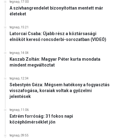
tegnap, 17:00
A szívhangrendelet bizonyítottan mentett már
életeket
tegnap, 15:21
Latorcai Csaba: Újabb rész a köztársasági
elnököt kereső roncsderbi-sorozatban (VIDEÓ)
tegnap, 14:04
Kaszab Zoltán: Magyar Péter kurta mondata
mindent megváltoztat
tegnap, 12:34
Sebestyén Géza: Mégsem hatékony a fogyasztás
visszafogása, koraiak voltak a győzelmi
jelentések
tegnap, 11:06
Extrém forróság: 31 fokos napi
középhőmérséklet jön
tegnap, 09:55