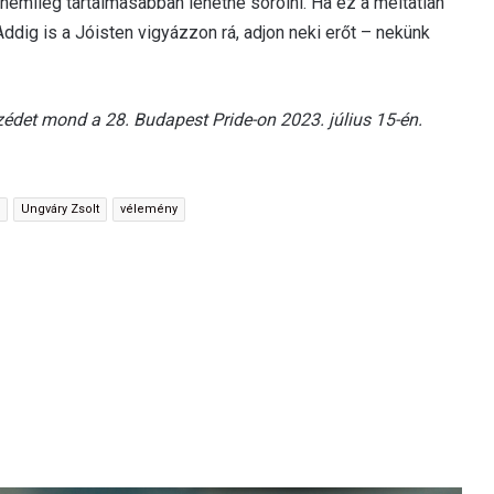
némileg tartalmasabban lehetne sorolni. Ha ez a méltatlan
 Addig is a Jóisten vigyázzon rá, adjon neki erőt – nekünk
det mond a 28. Budapest Pride-on 2023. július 15-én.
Ungváry Zsolt
vélemény