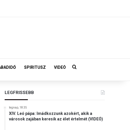
Keresés:
ABADIDŐ
SPIRITUSZ
VIDEÓ
LEGFRISSEBB
tegnap, 18:35
XIV. Leó pápa: Imádkozzunk azokért, akik a
városok zajában keresik az élet értelmét (VIDEÓ)