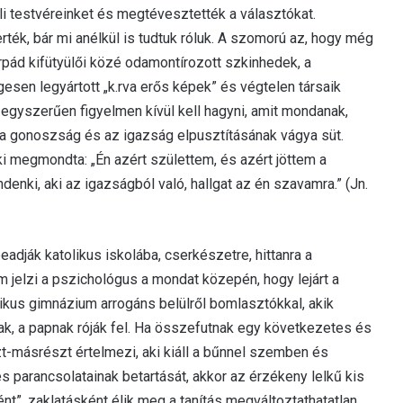
úli testvéreinket és megtévesztették a választókat.
ték, bár mi anélkül is tudtuk róluk. A szomorú az, hogy még
pád kifütyülői közé odamontírozott szkinhedek, a
sen legyártott „k.rva erős képek” és végtelen társaik
t egyszerűen figyelmen kívül kell hagyni, amit mondanak,
 a gonoszság és az igazság elpusztításának vágya süt.
i megmondta: „Én azért születtem, és azért jöttem a
enki, aki az igazságból való, hallgat az én szavamra.” (Jn.
eadják katolikus iskolába, cserkészetre, hittanra a
m jelzi a pszichológus a mondat közepén, hogy lejárt a
tolikus gimnázium arrogáns belülről bomlasztókkal, akik
ak, a papnak róják fel. Ha összefutnak egy következetes és
t-másrészt értelmezi, aki kiáll a bűnnel szemben és
s parancsolatainak betartását, akkor az érzékeny lelkű kis
”, zaklatásként élik meg a tanítás megváltoztathatatlan