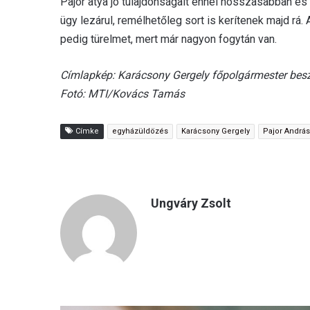
Pajor atya jó tulajdonságait ennél hosszasabban és 
ügy lezárul, remélhetőleg sort is kerítenek majd rá.
pedig türelmet, mert már nagyon fogytán van.
Címlapkép: Karácsony Gergely főpolgármester beszé
Fotó: MTI/Kovács Tamás
Címke
egyházüldözés
Karácsony Gergely
Pajor András
Ungváry Zsolt