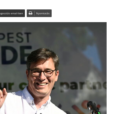
gosztás email-ben
Nyomtatás