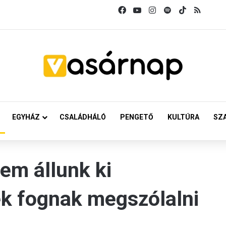
Facebook
YouTube
Instagram
Spotify
TikTok
RSS
EGYHÁZ
CSALÁDHÁLÓ
PENGETŐ
KULTÚRA
SZ
em állunk ki
k fognak megszólalni