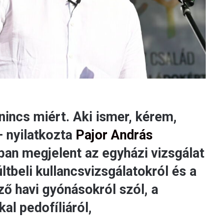
ncs miért. Aki ismer, kérem,
– nyilatkozta
Pajor András
óban megjelent az egyházi vizsgálat
ltbeli kullancsvizsgálatokról és a
ző havi gyónásokról szól, a
al pedofíliáról,