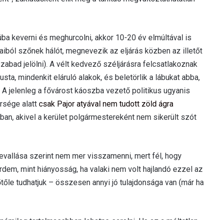
núba keverni és meghurcolni, akkor 10-20 év elmúltával is
ból szőnek hálót, megnevezik az eljárás közben az illetőt
abad jelölni). A vélt kedvező széljárásra felcsatlakoznak
sta, mindenkit eláruló alakok, és beletörlik a lábukat abba,
 A jelenleg a fővárost káoszba vezető politikus ugyanis
rsége alatt
csak Pajor atyával nem tudott zöld ágra
ban, akivel a kerület polgármestereként nem sikerült szót
bevallása szerint nem mer visszamenni, mert fél, hogy
rdem, mint hiányosság, ha valaki nem volt hajlandó ezzel az
tőle tudhatjuk – összesen annyi jó tulajdonsága van (már ha