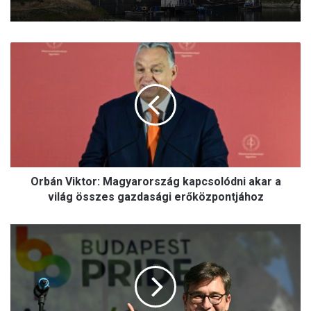
O
r
b
á
n
V
i
k
t
Orbán Viktor: Magyarország kapcsolódni akar a
o
r
világ összes gazdasági erőközpontjához
:
M
U
a
n
g
g
y
v
a
á
r
r