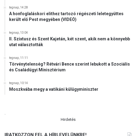
tegnap, 14:28
A honfoglaláskori elithez tartozó régészeti leletegyüttes
került elő Pest megyében (VIDEÓ)
tegnap, 13:04
II. Szixtusz és Szent Kajetán, két szent, akik nem a könnyebb
utat választották
tegnap, 11:11
Törvénytelenség? Rétvári Bence szerint lebukott a Szociális
és Családügyi Minisztérium
tegnap, 10:14
Moszkvába megy a vatikáni külügyminiszter
.
Hirdetés
IRATKOZZON FEL A HÍRLEVELÜNKRE!