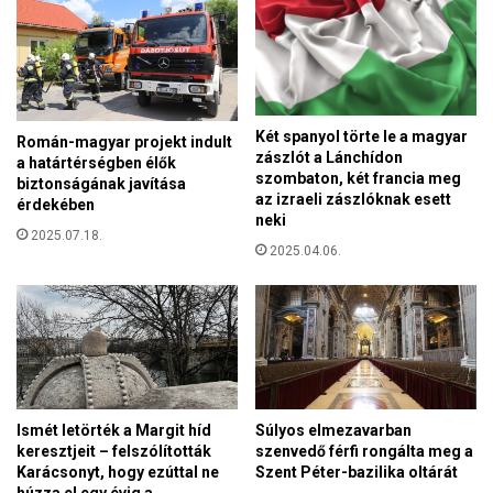
g
v
y
i
m
l
á
á
s
g
é
ö
Két spanyol törte le a magyar
Román-magyar projekt indult
r
s
zászlót a Lánchídon
a határtérségben élők
t
szombaton, két francia meg
s
biztonságának javítása
–
az izraeli zászlóknak esett
z
érdekében
a
neki
e
2025.07.18.
k
s
2025.04.06.
ö
g
v
a
e
z
k
d
f
a
o
s
g
á
n
Ismét letörték a Margit híd
Súlyos elmezavarban
g
a
keresztjeit – felszólították
szenvedő férfi rongálta meg a
i
k
Karácsonyt, hogy ezúttal ne
Szent Péter-bazilika oltárát
e
m