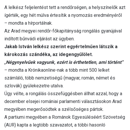
A lelkész feljelentést tett a rendőrségen, a helyszínelők azt
ígérték, egy hét múlva értesítik a nyomozás eredményéről
– mondta a hírportálnak.
Az Arad megyei rendőr-főkapitányság rongálás gyanújával
indított bűnvádi eljárást az ügyben.
Jakab István lelkész szerint egyértelműen látszik a
károkozás szándéka, az idegengyűlölet.
„
Négynyelvűek vagyunk, ezért is érthetetlen, ami történt”
– mondta a Krónikaonline-nak a több mint 500 lelket
számláló, több nemzetiségű (magyar, román, német és
szlovák) gyülekezetre utalva.
Úgy vélte, a rongálás összefüggésben állhat azzal, hogy a
december elsejei romániai parlamenti választásokon Arad
megyében megerősödtek a szélsőséges pártok.
A partiumi megyében a Románok Egyesüléséért Szövetség
(AUR) kapta a legtöbb szavazatot, a többi hasonló