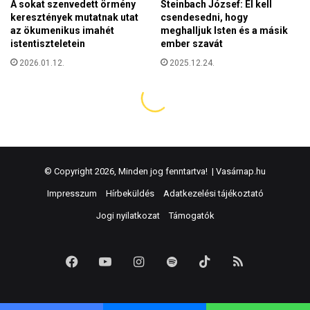
© Copyright 2026, Minden jog fenntartva! |
Vasárnap.hu
Impresszum
Hírbeküldés
Adatkezelési tájékoztató
Jogi nyilatkozat
Támogatók
Facebook
YouTube
Instagram
Spotify
TikTok
RSS