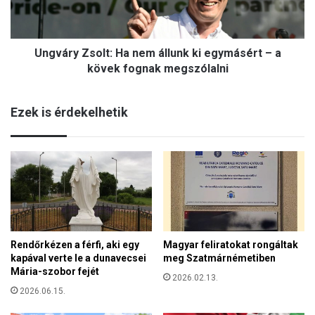
o
y
r
Z
s
s
z
Ungváry Zsolt: Ha nem állunk ki egymásért – a
o
á
l
kövek fognak megszólalni
g
t
k
:
a
Ezek is érdekelhetik
H
p
a
c
n
s
e
o
m
l
á
ó
l
d
l
n
u
i
Rendőrkézen a férfi, aki egy
Magyar feliratokat rongáltak
n
a
kapával verte le a dunavecsei
meg Szatmárnémetiben
k
k
Mária-szobor fejét
k
2026.02.13.
a
i
2026.06.15.
r
e
a