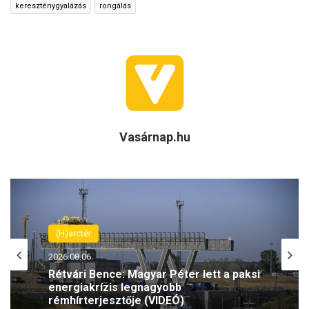
kereszténygyalázás
rongálás
Vasárnap.hu
(H)arctér
2026.08.06.
Rétvári Bence: Magyar Péter lett a paksi
energiakrízis legnagyobb
rémhírterjesztője (VIDEÓ)