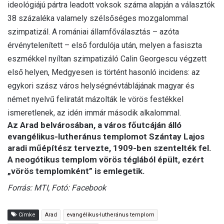
ideológiájú pártra leadott voksok száma alapján a választók
38 százaléka valamely szélsőséges mozgalommal
szimpatizál. A romániai államfőválasztás – azóta
érvénytelenített – első fordulója után, melyen a fasiszta
eszmékkel nyíltan szimpatizáló Calin Georgescu végzett
első helyen, Medgyesen is történt hasonló incidens: az
egykori szász város helységnévtáblájának magyar és
német nyelvű feliratát mázolták le vörös festékkel
ismeretlenek, az idén immár második alkalommal.
Az Arad belvárosában, a város főutcáján álló
evangélikus-lutheránus templomot Szántay Lajos
aradi műépítész tervezte, 1909-ben szentelték fel.
A neogótikus templom vörös téglából épült, ezért
„vörös templomként” is emlegetik.
Forrás: MTI, Fotó: Facebook
Címke
Arad
evangélikus-lutheránus templom