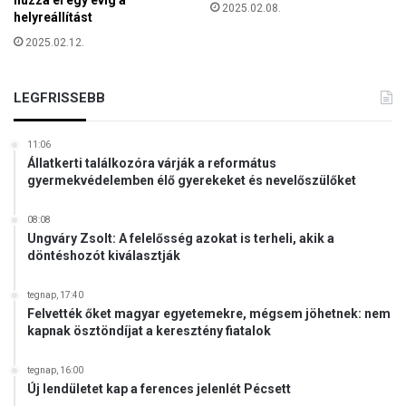
húzza el egy évig a
r
2025.02.08.
helyreállítást
e
ő
g
2025.02.12.
k
s
ö
z
z
ó
LEGFRISSEBB
p
l
o
a
n
11:06
l
t
Állatkerti találkozóra várják a református
n
j
gyermekvédelemben élő gyerekeket és nevelőszülőket
i
á
h
08:08
o
Ungváry Zsolt: A felelősség azokat is terheli, akik a
döntéshozót kiválasztják
z
tegnap, 17:40
Felvették őket magyar egyetemekre, mégsem jöhetnek: nem
kapnak ösztöndíjat a keresztény fiatalok
tegnap, 16:00
Új lendületet kap a ferences jelenlét Pécsett