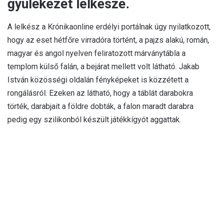
gyülekezet lelkésze.
A lelkész a Krónikaonline erdélyi portálnak úgy nyilatkozott,
hogy az eset hétfőre virradóra történt, a pajzs alakú, román,
magyar és angol nyelven feliratozott márványtábla a
templom külső falán, a bejárat mellett volt látható. Jakab
István közösségi oldalán fényképeket is közzétett a
rongálásról. Ezeken az látható, hogy a táblát darabokra
törték, darabjait a földre dobták, a falon maradt darabra
pedig egy szilikonból készült játékkígyót aggattak.