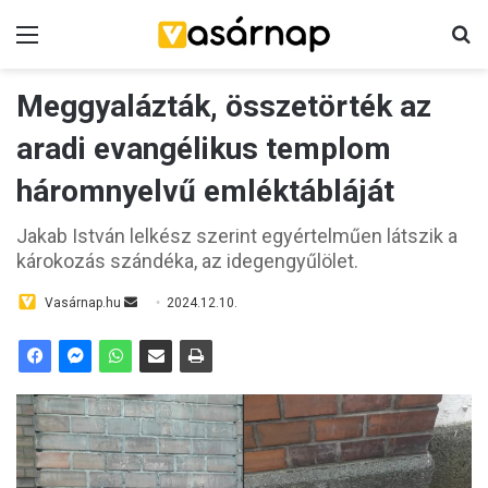
Menü
K
Meggyalázták, összetörték az
aradi evangélikus templom
háromnyelvű emléktábláját
Jakab István lelkész szerint egyértelműen látszik a
károkozás szándéka, az idegengyűlölet.
Vasárnap.hu
S
2024.12.10.
e
n
d
a
n
e
m