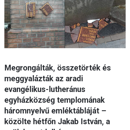
a
i
l
Megrongálták, összetörték és
meggyalázták az aradi
evangélikus-lutheránus
egyházközség templomának
háromnyelvű emléktábláját –
közölte hétfőn Jakab István, a