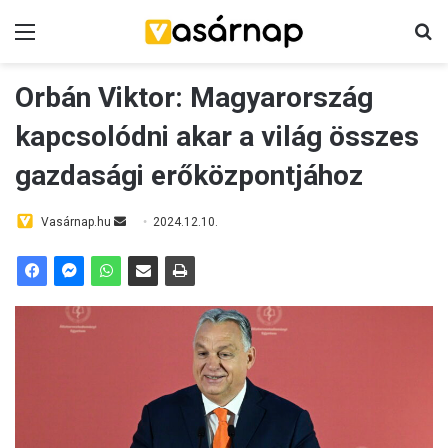
Menü
K
Orbán Viktor: Magyarország
kapcsolódni akar a világ összes
gazdasági erőközpontjához
Vasárnap.hu
S
2024.12.10.
e
n
d
a
n
e
m
a
i