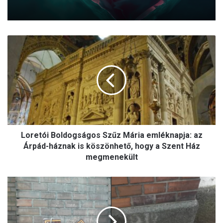
L
o
r
e
t
ó
i
B
o
Loretói Boldogságos Szűz Mária emléknapja: az
l
d
Árpád-háznak is köszönhető, hogy a Szent Ház
o
megmenekült
g
s
M
á
e
g
g
o
g
s