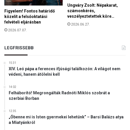
o
Ungváry Zsolt: Népakarat,
e
m
számonkérés,
Figyelem! Fontos határidő
t
h
veszélyeztetettek köre…
közelít a felsőoktatási
ő
á
felvételi eljárásban
,
2026.06.27.
r
h
2026.07.07.
o
o
m
g
n
LEGFRISSEBB
y
y
a
e
S
l
15:31
z
XIV. Leó pápa a ferences ifjúsági találkozón: A világot nem
v
e
védeni, hanem átölelni kell
ű
n
e
t
14:02
m
H
Felháborító! Megrongálták Radnóti Miklós szobrát a
l
á
szerbiai Borban
é
z
k
m
12:35
t
e
„Őbenne mi is Isten gyermekei lehetünk” – Barsi Balázs atya
á
g
a Miatyánkról
b
m