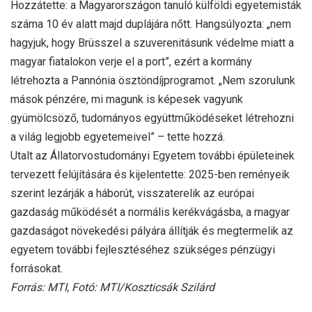
Hozzátette: a Magyarországon tanuló külföldi egyetemisták
száma 10 év alatt majd duplájára nőtt. Hangsúlyozta: „nem
hagyjuk, hogy Brüsszel a szuverenitásunk védelme miatt a
magyar fiatalokon verje el a port”, ezért a kormány
létrehozta a Pannónia ösztöndíjprogramot. „Nem szorulunk
mások pénzére, mi magunk is képesek vagyunk
gyümölcsöző, tudományos együttműködéseket létrehozni
a világ legjobb egyetemeivel” – tette hozzá.
Utalt az Állatorvostudományi Egyetem további épületeinek
tervezett felújítására és kijelentette: 2025-ben reményeik
szerint lezárják a háborút, visszaterelik az európai
gazdaság működését a normális kerékvágásba, a magyar
gazdaságot növekedési pályára állítják és megtermelik az
egyetem további fejlesztéséhez szükséges pénzügyi
forrásokat.
Forrás: MTI, Fotó: MTI/Koszticsák Szilárd