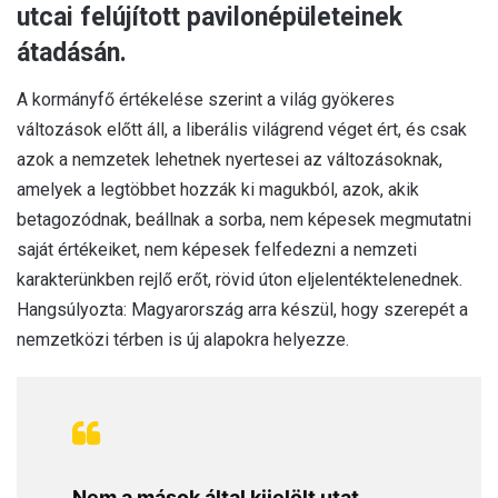
utcai felújított pavilonépületeinek
átadásán.
A kormányfő értékelése szerint a világ gyökeres
változások előtt áll, a liberális világrend véget ért, és csak
azok a nemzetek lehetnek nyertesei az változásoknak,
amelyek a legtöbbet hozzák ki magukból, azok, akik
betagozódnak, beállnak a sorba, nem képesek megmutatni
saját értékeiket, nem képesek felfedezni a nemzeti
karakterünkben rejlő erőt, rövid úton eljelentéktelenednek.
Hangsúlyozta: Magyarország arra készül, hogy szerepét a
nemzetközi térben is új alapokra helyezze.
Nem a mások által kijelölt utat