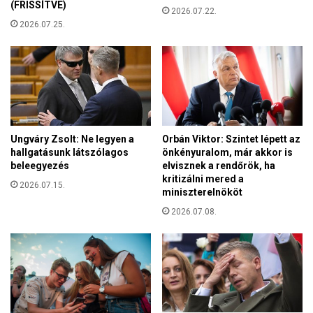
z
(FRISSÍTVE)
a
2026.07.22.
Á
2026.07.25.
r
r
a
p
d
á
i
d
e
-
v
h
a
á
n
z
Ungváry Zsolt: Ne legyen a
Orbán Viktor: Szintet lépett az
g
n
hallgatásunk látszólagos
önkényuralom, már akkor is
é
a
beleegyezés
elvisznek a rendőrök, ha
l
kritizálni mered a
k
2026.07.15.
i
miniszterelnököt
i
k
s
2026.07.08.
u
k
s
ö
t
s
e
z
m
ö
p
n
l
h