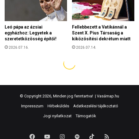
© Copyright 2026, Minden jog fenntartva! |
Vasárnap.hu
Impresszum
Hírbeküldés
Adatkezelési tájékoztató
Jogi nyilatkozat
Támogatók
Facebook
YouTube
Instagram
Spotify
TikTok
RSS