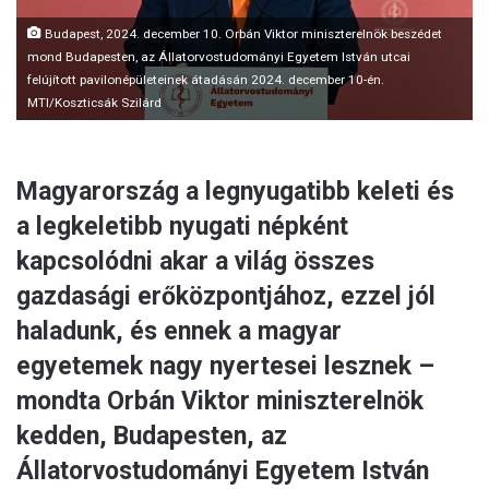
l
Budapest, 2024. december 10. Orbán Viktor miniszterelnök beszédet
mond Budapesten, az Állatorvostudományi Egyetem István utcai
felújított pavilonépületeinek átadásán 2024. december 10-én.
MTI/Koszticsák Szilárd
Magyarország a legnyugatibb keleti és
a legkeletibb nyugati népként
kapcsolódni akar a világ összes
gazdasági erőközpontjához, ezzel jól
haladunk, és ennek a magyar
egyetemek nagy nyertesei lesznek –
mondta Orbán Viktor miniszterelnök
kedden, Budapesten, az
Állatorvostudományi Egyetem István