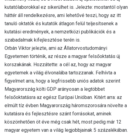
kutatólaborokkal ez sikerülhet is. Jelezte: mostantól olyan
háttér áll rendelkezésre, ami lehetővé teszi, hogy az itt
tanuló oktatók és kutatók átlagon felül teljesítsenek a
kutatási eredmények, a nemzetközi publikációk és a
szabadalmak kifejlesztése terén is.
Orbán Viktor jelezte, ami az Állatorvostudományi
Egyetemen történik, az része a magyar felsőoktatás új
korszakának. Hozzátette: a cél az, hogy az magyar
egyetemek a világ élvonalába tartozzanak. Felhívta a
figyelmet arra, hogy a legfrissebb uniós adatok szerint
Magyarország költi GDP arányosan a legtöbbet
felsőoktatásra az egész Európai Unióban. Kitért arra: az
elmúlt tíz évben Magyarország háromszorosára növelte a
kutatásra és fejlesztésre szánt forrásokat, aminek
köszönhetően öt éve még csak hét, most pedig már 12
magyar egyetem van a világ legjobbjainak 5 százalékában.