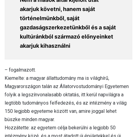
akarjuk követni, hanem saját
történelmünkből, saját
gazdaságszerkezetünkből és a saját
kultúránkból származó előnyeinket
akarjuk kihasználni
– fogalmazott.
Kiemelte: a magyar állattudomány ma is világhírű,
Magyarországon talán az Állatorvostudományi Egyetemen
folyik a legszínvonalasabb oktatás, itt kerül napvilágra a
legtöbb tudományos felfedezés, és az intézmény a világ
150 legjobb egyeteme között van, amire joggal lehet
büszke minden magyar.
Hozzátette: az egyetem célja bekerülni a legjobb 50
intézmény közé, és a most átadott új épületekkel és új