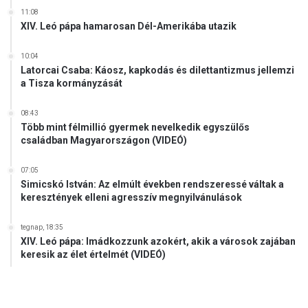
l
e
11:08
á
n
XIV. Leó pápa hamarosan Dél-Amerikába utazik
j
e
á
k
10:04
t
ü
Latorcai Csaba: Káosz, kapkodás és dilettantizmus jellemzi
l
a Tisza kormányzását
t
08:43
Több mint félmillió gyermek nevelkedik egyszülős
családban Magyarországon (VIDEÓ)
07:05
Simicskó István: Az elmúlt években rendszeressé váltak a
keresztények elleni agresszív megnyilvánulások
tegnap, 18:35
XIV. Leó pápa: Imádkozzunk azokért, akik a városok zajában
keresik az élet értelmét (VIDEÓ)