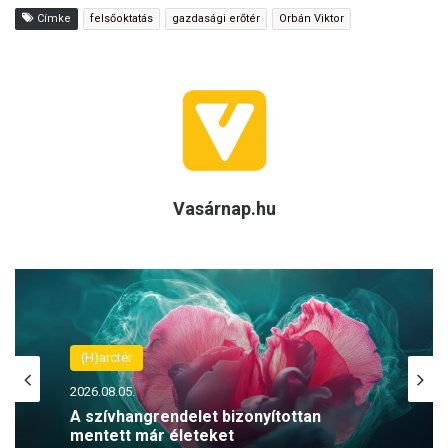
Címke
felsőoktatás
gazdasági erőtér
Orbán Viktor
Vasárnap.hu
(H)arctér
2026.08.05.
A szívhangrendelet bizonyítottan
mentett már életeket