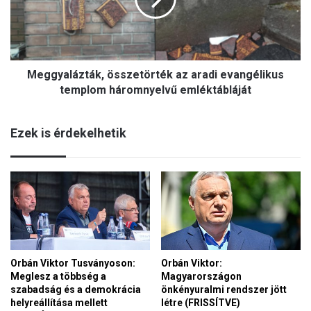
y
S
a
z
l
ű
á
z
z
M
Meggyalázták, összetörték az aradi evangélikus
t
á
á
templom háromnyelvű emléktábláját
r
k
i
,
a
Ezek is érdekelhetik
ö
e
s
m
s
l
z
é
e
k
t
n
ö
a
r
p
t
j
Orbán Viktor Tusványoson:
Orbán Viktor:
é
a
Meglesz a többség a
Magyarországon
k
:
szabadság és a demokrácia
önkényuralmi rendszer jött
a
a
helyreállítása mellett
létre (FRISSÍTVE)
z