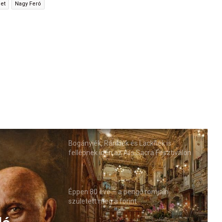
et
Nagy Feró
Bogányiék, Ránkiék és Lackfiék is
fellépnek idén az Ars Sacra Fesztiválon
Éppen 80 éve – a pengő romjain
született meg a forint