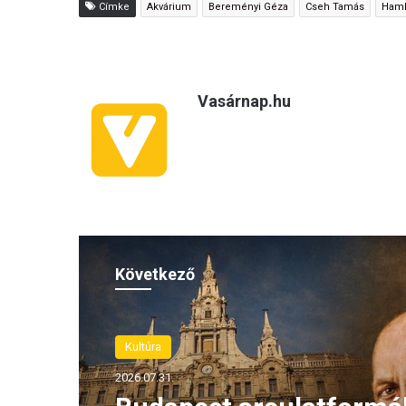
Címke
Akvárium
Bereményi Géza
Cseh Tamás
Haml
Vasárnap.hu
Következő
Kultúra
2026.07.31.