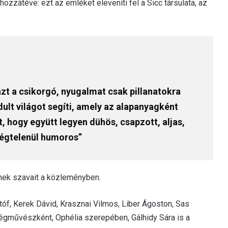
zzátéve: ezt az emléket eleveníti fel a Sicc társulata, az
azt a csikorgó, nyugalmat csak pillanatokra
dult világot segíti, amely az alapanyagként
t, hogy együtt legyen dühös, csapzott, aljas,
égtelenül humoros”
nek szavait a közleményben.
istóf, Kerek Dávid, Krasznai Vilmos, Liber Ágoston, Sas
ndégművészként, Ophélia szerepében, Gálhidy Sára is a