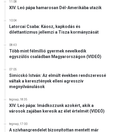
11:08
XIV. Leó pápa hamarosan Dél-Amerikába utazik
10:04
Latorcai Csaba: Káosz, kapkodás és
dilettantizmus jellemzi a Tisza kormányzását
08:43
Több mint félmillió gyermek nevelkedik
egyszülős családban Magyarországon (VIDEÓ)
07:05
Simicskó István: Az elmúlt években rendszeressé
váltak a keresztények elleni agresszív
megnyilvánulások
tegnap, 18:35
XIV. Leó pápa: Imádkozzunk azokért, akik a
városok zajában keresik az élet értelmét (VIDEÓ)
tegnap, 17:00
A szívhangrendelet bizonyítottan mentett már