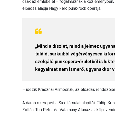
csak az emléke él – fogalmaznak a közleményben, ho
előadás alapja Nagy Feró punk-rock operája.
„Mind a díszlet, mind a jelmez ugyan
találó, sarkaiból végérvényesen kifor
szolgáló punkopera-őrületből is lükte
kegyelmet nem ismerő, ugyanakkor v
– idézik Krasznai Vilmosnak, az előadás rendezőjé
A darab szerepeit a Sicc társulat alapítói, Fülöp Kr
Zoltán, Turi Péter és Vatamány Atanáz alakítja, ve