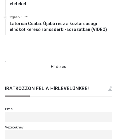
életeket
tegnap, 15:21
Latorcai Csaba: Újabb rész a köztársasági
elnököt kereső roncsderbi-sorozatban (VIDEÓ)
.
Hirdetés
IRATKOZZON FEL A HÍRLEVELÜNKRE!
Email
Vezetéknév