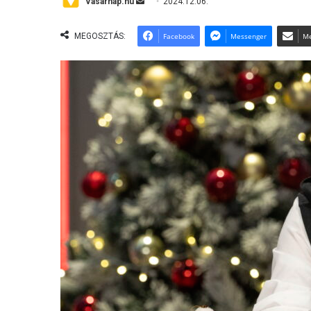
Send
Vasárnap.hu
2024.12.06.
an
email
MEGOSZTÁS:
Facebook
Messenger
Me