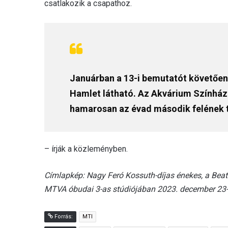
csatlakozik a csapathoz.
Januárban a 13-i bemutatót követően 
Hamlet látható. Az Akvárium Színházi
hamarosan az évad második felének tö
– írják a közleményben.
Címlapkép: Nagy Feró Kossuth-díjas énekes, a Bea
MTVA óbudai 3-as stúdiójában 2023. december 23-á
Forrás:
MTI