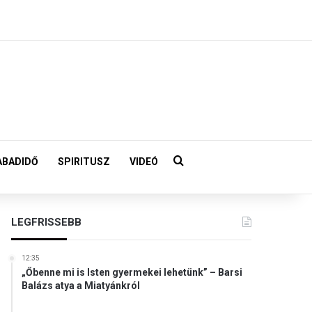
Keresés:
ABADIDŐ
SPIRITUSZ
VIDEÓ
LEGFRISSEBB
12:35
„Őbenne mi is Isten gyermekei lehetünk” – Barsi
Balázs atya a Miatyánkról