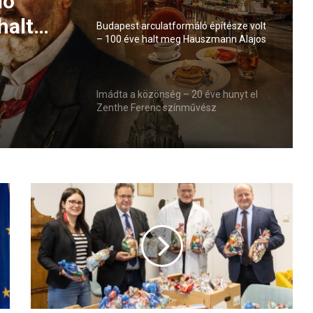
ló
halt
Budapest arculatformáló építésze volt
– 100 éve halt meg Hauszmann Alajos
s
Imádta a közönség – 20 éve hunyt el
Zenthe Ferenc színművész
A
KDNP-
frakció
Mikulás-
csomagokkal
kedveskedett
a
Bethesda
Gyermekkórház