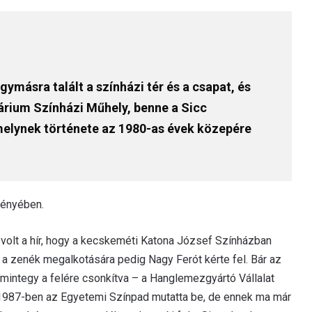
egymásra talált a színházi tér és a csapat, és
árium Színházi Műhely, benne a Sicc
melynek története az 1980-as évek közepére
ményében.
 volt a hír, hogy a kecskeméti Katona József Színházban
a zenék megalkotására pedig Nagy Ferót kérte fel. Bár az
mintegy a felére csonkítva – a Hanglemezgyártó Vállalat
, 1987-ben az Egyetemi Színpad mutatta be, de ennek ma már