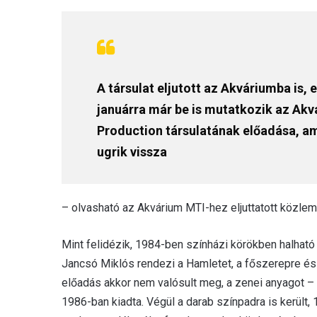
A társulat eljutott az Akváriumba is, 
januárra már be is mutatkozik az Akv
Production társulatának előadása, a
ugrik vissza
– olvasható az Akvárium MTI-hez eljuttatott közle
Mint felidézik, 1984-ben színházi körökben halható
Jancsó Miklós rendezi a Hamletet, a főszerepre és 
előadás akkor nem valósult meg, a zenei anyagot – 
1986-ban kiadta. Végül a darab színpadra is került