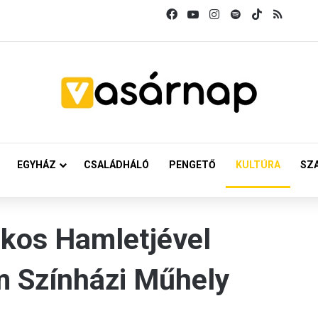
Facebook
YouTube
Instagram
Spotify
TikTok
RSS
EGYHÁZ
CSALÁDHÁLÓ
PENGETŐ
KULTÚRA
SZ
kos Hamletjével
m Színházi Műhely