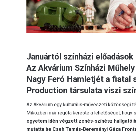
Januártól színházi előadások 
Az Akvárium Színházi Műhely 
Nagy Feró Hamletjét a fiatal
Production társulata viszi szí
Az Akvárium egy kulturális-művészeti közösségi tér
Miközben már régóta kereste a lehetőséget, hogy s
egyetem idén végzett zenés-színész hallgatóiból
mutatta be Cseh Tamás-Bereményi Géza Frontá