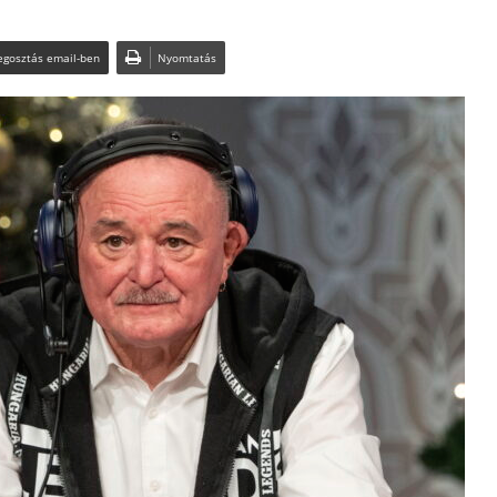
gosztás email-ben
Nyomtatás