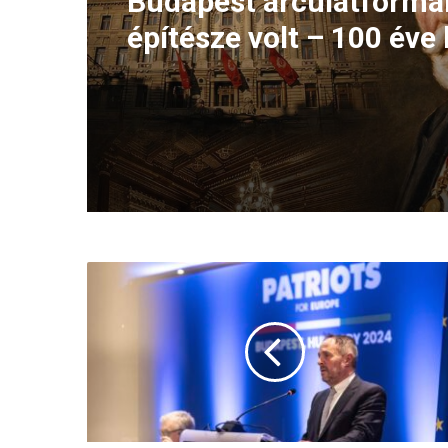
Budapest arculatformá
építésze volt – 100 éve 
meg Hauszmann Alajo
Hölvényi
György:
készek
vagyunk
egy
erős
Európát
építeni