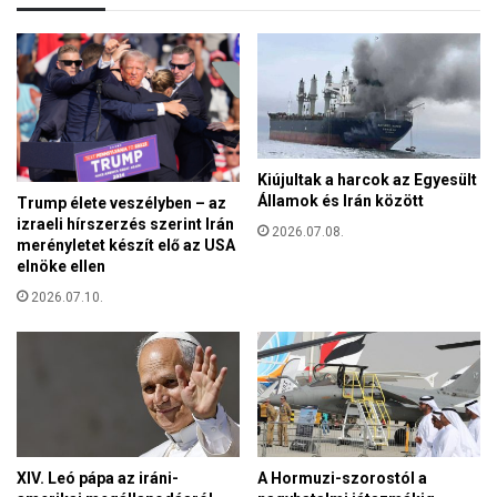
a
b
s
a
P
r
é
á
t
t
e
a
r
i
r
Kiújultak a harcok az Egyesült
k
é
Államok és Irán között
Trump élete veszélyben – az
"
m
izraeli hírszerzés szerint Irán
-
2026.07.08.
i
merényletet készít elő az USA
r
s
elnöke ellen
a
z
j
2026.07.10.
t
z
ő
v
k
e
é
r
p
s
z
e
ő
n
d
XIV. Leó pápa az iráni-
A Hormuzi-szorostól a
y
m