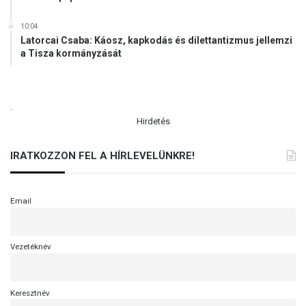
10:04
Latorcai Csaba: Káosz, kapkodás és dilettantizmus jellemzi
a Tisza kormányzását
.
Hirdetés
IRATKOZZON FEL A HÍRLEVELÜNKRE!
Email
Vezetéknév
Keresztnév