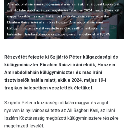
l
Amirabdollahián iráni külügyminiszter és a másik hat áldozat koporsóját
szállító teherautót az északnyugat-iráni Tebrizben 2024. május 21-én. Két
nappal korábban az azeri határhoz közeli Varzekán város közelében
Ebrahim Raiszi iráni államfő és Hoszein Amirabdollahián iráni
külügyminiszter is életét vesztette az őket szállító helikoptert ért
balesetben. Iránban ötnapos országos gyászt rendeltek el. MTI/EPA
Részvétét fejezte ki Szijjártó Péter külgazdasági és
külügyminiszter Ebrahim Raiszi iráni elnök, Hoszein
Amirabdollahián külügyminiszter és más iráni
tisztviselők halála miatt, akik a 2024. május 19-i
tragikus balesetben vesztették életüket.
Szijjártó Péter a közösségi oldalán magyar és angol
nyelven is nyilvánossá tette az Ali Bagheri Kani, az Iráni
Iszlám Köztársaság megbízott külügyminisztere részére
megcímzett levelét.