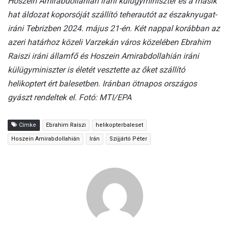
Hoszein Amirabdollahián iráni külügyminiszter és a másik
hat áldozat koporsóját szállító teherautót az északnyugat-
iráni Tebrizben 2024. május 21-én. Két nappal korábban az
azeri határhoz közeli Varzekán város közelében Ebrahim
Raiszi iráni államfő és Hoszein Amirabdollahián iráni
külügyminiszter is életét vesztette az őket szállító
helikoptert ért balesetben. Iránban ötnapos országos
gyászt rendeltek el. Fotó: MTI/EPA
Címke
Ebrahim Raíszi
helikopterbaleset
Hoszein Amirabdollahián
Irán
Szijjártó Péter