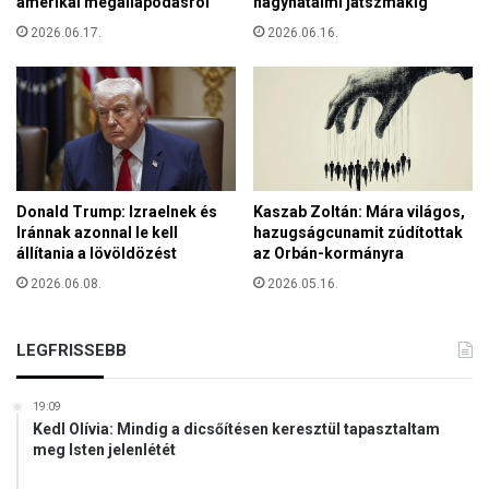
amerikai megállapodásról
nagyhatalmi játszmákig
a
é
l
2026.06.17.
2026.06.16.
n
e
n
g
y
k
é
i
?
s
e
b
Donald Trump: Izraelnek és
Kaszab Zoltán: Mára világos,
b
Iránnak azonnal le kell
hazugságcunamit zúdítottak
e
állítania a lövöldözést
az Orbán-kormányra
k
2026.06.08.
2026.05.16.
n
e
k
LEGFRISSEBB
19:09
Kedl Olívia: Mindig a dicsőítésen keresztül tapasztaltam
meg Isten jelenlétét