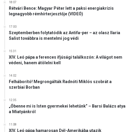
18:07
Rétvári Bence: Magyar Péter lett a paksi energiakrízis
legnagyobb rémhírterjesztője (VIDEÓ)
17:00
Szeptemberben folytatódik az Antifa-per – az olasz Ilaria
Salist továbbra is mentelmi jog védi
15:31
XIV. Leó pápa a ferences ifjúsági találkozón: A világot nem
védeni, hanem átölelni kell
14:02
Felháborító! Megrongálták Radnóti Miklós szobrát a
szerbiai Borban
12:35
„Őbenne mi is Isten gyermekei lehetünk” – Barsi Balázs atya
a Miatyánkról
11:08
XIV. Leó pápa hamarosan Dél-Amerikába utazik