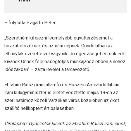
– folytatta Szijjártó Péter.
„Szeretném kifejezni legmélyebb együttérzésemet a
hozzátartozóknak és az iráni népnek. Gondolatban az
elhunytak szeretteivel vagyunk. Jó egészséget és sok erőt
kívánok Önnek felelősségteljes munkájához ebben a nehéz
időszakban” – zárta levelét a tárcavezető.
Ebrahim Raiszi iráni államfő és Hoszein Amirabdollahián
iráni külügyminiszter is életét vesztette május 19-én az
azeri határhoz közeli Varzekán város közelében az őket
szállító helikoptert ért balesetben.
Címlapkép: Gyászolók kísérik az Ebrahim Raiszi iráni elnök,