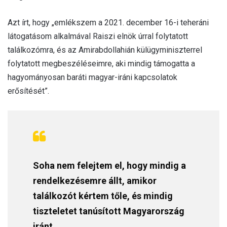
Azt írt, hogy „emlékszem a 2021. december 16-i teheráni
látogatásom alkalmával Raiszi elnök úrral folytatott
találkozómra, és az Amirabdollahián külügyminiszterrel
folytatott megbeszéléseimre, aki mindig támogatta a
hagyományosan baráti magyar-iráni kapcsolatok
erősítését”.
Soha nem felejtem el, hogy mindig a
rendelkezésemre állt, amikor
találkozót kértem tőle, és mindig
tiszteletet tanúsított Magyarország
iránt