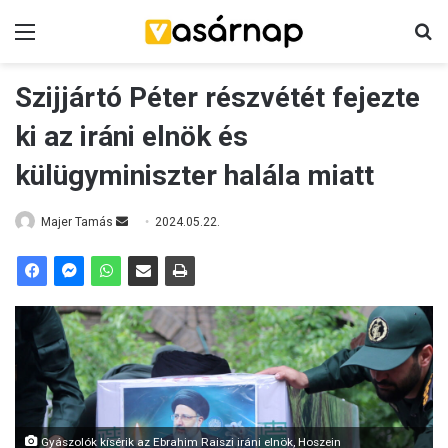
Menü
K
Szijjártó Péter részvétét fejezte
ki az iráni elnök és
külügyminiszter halála miatt
Majer Tamás
S
2024.05.22.
e
n
d
a
n
e
m
a
i
Gyászolók kísérik az Ebrahim Raiszi iráni elnök, Hoszein