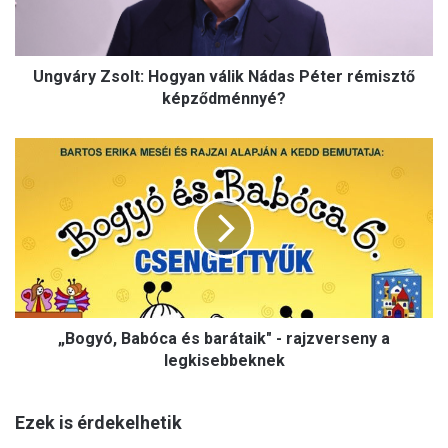
y
Z
s
Ungváry Zsolt: Hogyan válik Nádas Péter rémisztő
o
l
képződménnyé?
t
:
„
H
B
o
o
g
g
y
y
a
ó
n
,
v
B
á
a
l
„Bogyó, Babóca és barátaik" - rajzverseny a
b
i
ó
legkisebbeknek
k
c
N
a
á
Ezek is érdekelhetik
é
d
s