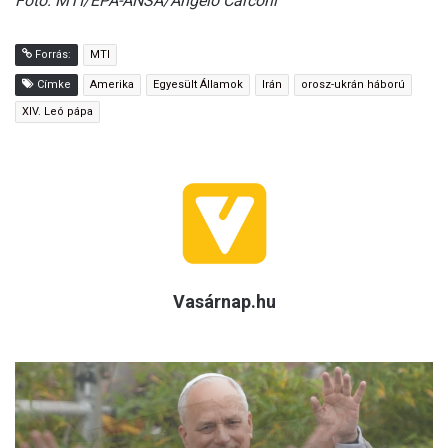
Fotó: MTI/EPA-ANSA/Angelo Carconi
Forrás:
MTI
Címke
Amerika
Egyesült Államok
Irán
orosz-ukrán háború
XIV. Leó pápa
Vasárnap.hu