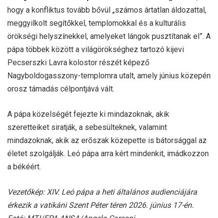
hogy a konfliktus tovább bővül „számos ártatlan áldozattal,
meggyilkolt segítőkkel, templomokkal és a kulturális
örökségi helyszínekkel, amelyeket lángok pusztítanak el”. A
pápa többek között a világörökséghez tartozó kijevi
Pecserszki Lavra kolostor részét képező
Nagyboldogasszony-templomra utalt, amely június közepén
orosz támadás célpontjává vált.
A pápa közelségét fejezte ki mindazoknak, akik
szeretteiket siratják, a sebesülteknek, valamint
mindazoknak, akik az erőszak közepette is bátorsággal az
életet szolgálják. Leó pápa arra kért mindenkit, imádkozzon
a békéért.
Vezetőkép: XIV. Leó pápa a heti általános audienciájára
érkezik a vatikáni Szent Péter téren 2026. június 17-én.