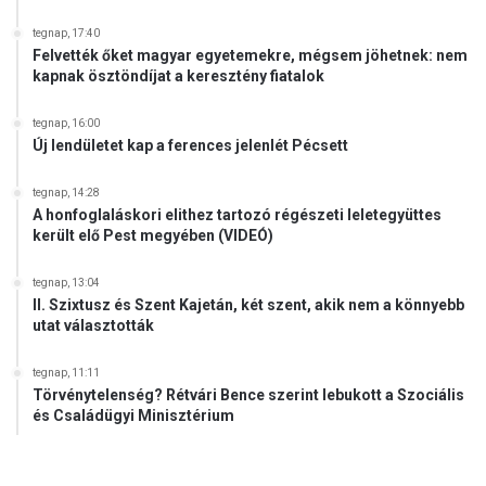
n
t
tegnap, 17:40
Felvették őket magyar egyetemekre, mégsem jöhetnek: nem
P
kapnak ösztöndíjat a keresztény fiatalok
ó
c
s
tegnap, 16:00
Új lendületet kap a ferences jelenlét Pécsett
J
á
n
tegnap, 14:28
A honfoglaláskori elithez tartozó régészeti leletegyüttes
o
került elő Pest megyében (VIDEÓ)
s
tegnap, 13:04
II. Szixtusz és Szent Kajetán, két szent, akik nem a könnyebb
utat választották
tegnap, 11:11
Törvénytelenség? Rétvári Bence szerint lebukott a Szociális
és Családügyi Minisztérium