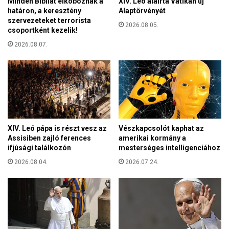
Minden Bibliát elkoboznak a
XIV. Leó aláírta Vatikán új
a
,
határon, a keresztény
Alaptörvényét
n
d
szervezeteket terrorista
ú
2026.08.05.
e
csoportként kezelik!
j
l
á
2026.08.07.
e
n
g
a
y
k
ü
"
n
l
k
e
r
f
é
XIV. Leó pápa is részt vesz az
Vészkapcsolót kaphat az
i
s
Assisiben zajló ferences
amerikai kormány a
z
e
ifjúsági találkozón
mesterséges intelligenciához
e
n
2026.08.04.
2026.07.24.
t
!
é
s
é
v
e
l