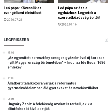
v
Leó pápa: Kövessük az
Leó pápa az ázsiai
á
evangéliumi életstílust!
egyházhoz: Legyetek a
d
szeretetközösség építői!
o
2026.07.21.
2026.07.16.
l
t
a
LEGFRISSEBB
m
e
g
15:02
M
„Az egyesített keresztény seregek győzelmével új korszak
a
nyílt Magyarország történetében“ – Indul az Ide Buda! 1686
g
emlékév
y
a
11:06
r
Állatkerti találkozóra várják a református
gyermekvédelemben élő gyerekeket és nevelőszülőket
M
á
r
08:08
t
Ungváry Zsolt: A felelősség azokat is terheli, akik a
döntéshozót kiválasztják
o