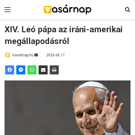
Menü
K
XIV. Leó pápa az iráni-amerikai
megállapodásról
Vasárnap.hu
S
2026.06.17.
e
n
d
a
n
e
m
a
i
l