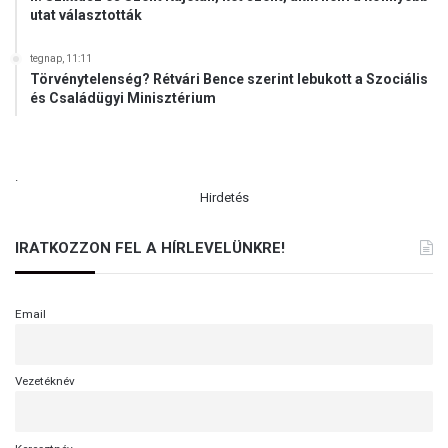
ó
utat választották
o
l
b
o
tegnap, 11:11
Törvénytelenség? Rétvári Bence szerint lebukott a Szociális
r
és Családügyi Minisztérium
h
e
l
y
.
r
Hirdetés
e
á
IRATKOZZON FEL A HÍRLEVELÜNKRE!
l
l
í
t
Email
á
s
á
Vezetéknév
é
r
t