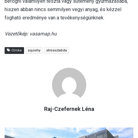
befogni valamilyen tészta vagy sütemény gyurmázásába,
hiszen abban nincs semmilyen vegyi anyag, és kézzel
fogható eredménye van a tevékenységünknek.
Vezetőkép: vasarnap.hu
Címke
squishy
stresszlabda
Raj-Czefernek Léna