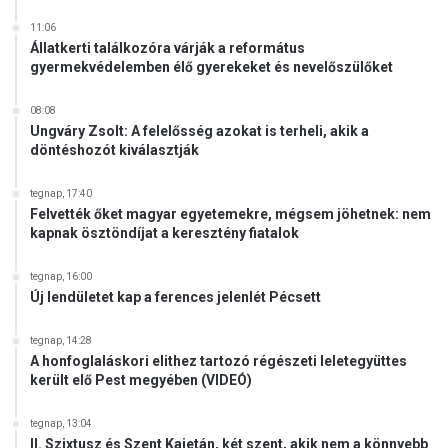
g
a
á
11:06
m
l
Állatkerti találkozóra várják a református
e
t
gyermekvédelemben élő gyerekeket és nevelőszülőket
r
d
i
u
08:08
k
n
Ungváry Zsolt: A felelősség azokat is terheli, akik a
a
a
döntéshozót kiválasztják
i
v
m
e
tegnap, 17:40
e
c
Felvették őket magyar egyetemekre, mégsem jöhetnek: nem
g
kapnak ösztöndíjat a keresztény fiatalok
s
á
e
l
i
tegnap, 16:00
l
M
Új lendületet kap a ferences jelenlét Pécsett
a
á
p
r
tegnap, 14:28
o
i
A honfoglaláskori elithez tartozó régészeti leletegyüttes
d
került elő Pest megyében (VIDEÓ)
a
á
-
s
s
tegnap, 13:04
r
z
II. Szixtusz és Szent Kajetán, két szent, akik nem a könnyebb