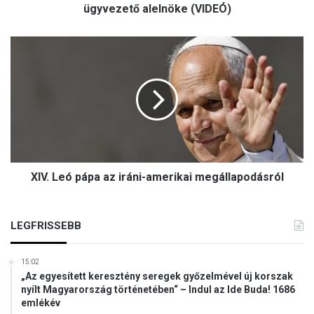
h
ügyvezető alelnöke (VIDEÓ)
i
r
X
d
I
e
V
t
.
e
L
t
e
t
ó
a
p
z
á
ú
XIV. Leó pápa az iráni-amerikai megállapodásról
p
j
a
r
a
a
z
LEGFRISSEBB
m
i
e
r
g
15:02
á
r
„Az egyesített keresztény seregek győzelmével új korszak
n
o
nyílt Magyarország történetében“ – Indul az Ide Buda! 1686
i
n
emlékév
-