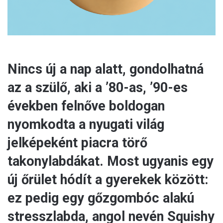
Nincs új a nap alatt, gondolhatná
az a szülő, aki a ’80-as, ’90-es
években felnőve boldogan
nyomkodta a nyugati világ
jelképeként piacra törő
takonylabdákat. Most ugyanis egy
új őrület hódít a gyerekek között:
ez pedig egy gőzgombóc alakú
stresszlabda, angol nevén Squishy