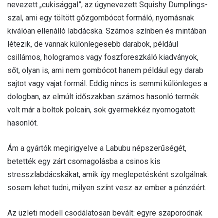
nevezett „cukisággal”, az úgynevezett Squishy Dumplings-
szal, ami egy töltött gőzgombócot formáló, nyomásnak
kiválóan ellenálló labdácska. Számos színben és mintában
létezik, de vannak különlegesebb darabok, például
csillámos, hologramos vagy foszforeszkáló kiadványok,
sőt, olyan is, ami nem gombócot hanem például egy darab
sajtot vagy vajat formál. Eddig nincs is semmi különleges a
dologban, az elmúlt időszakban számos hasonló termék
volt már a boltok polcain, sok gyermekkéz nyomogatott
hasonlót.
Ám a gyártók megirigyelve a Labubu népszerűségét,
betették egy zárt csomagolásba a csinos kis
stresszlabdácskákat, amik így meglepetésként szolgálnak:
sosem lehet tudni, milyen színt vesz az ember a pénzéért.
Az üzleti modell csodálatosan bevált: egyre szaporodnak