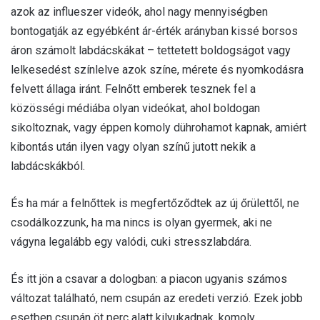
azok az influeszer videók, ahol nagy mennyiségben
bontogatják az egyébként ár-érték arányban kissé borsos
áron számolt labdácskákat – tettetett boldogságot vagy
lelkesedést színlelve azok színe, mérete és nyomkodásra
felvett állaga iránt. Felnőtt emberek tesznek fel a
közösségi médiába olyan videókat, ahol boldogan
sikoltoznak, vagy éppen komoly dührohamot kapnak, amiért
kibontás után ilyen vagy olyan színű jutott nekik a
labdácskákból.
És ha már a felnőttek is megfertőződtek az új őrülettől, ne
csodálkozzunk, ha ma nincs is olyan gyermek, aki ne
vágyna legalább egy valódi, cuki stresszlabdára.
És itt jön a csavar a dologban: a piacon ugyanis számos
változat található, nem csupán az eredeti verzió. Ezek jobb
esetben csupán öt perc alatt kilyukadnak, komoly