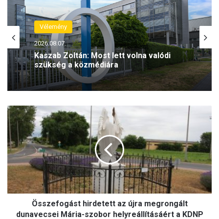
Családháló
2026.08.06.
Vélemény
Több mint félmillió gyermek nevelkedik
egyszülős családban Magyarországon
2026.08.07.
(VIDEÓ)
Ö
Kaszab Zoltán: Most lett volna valódi
s
szükség a közmédiára
s
z
e
f
o
g
á
Összefogást hirdetett az újra megrongált
s
t
dunavecsei Mária-szobor helyreállításáért a KDNP