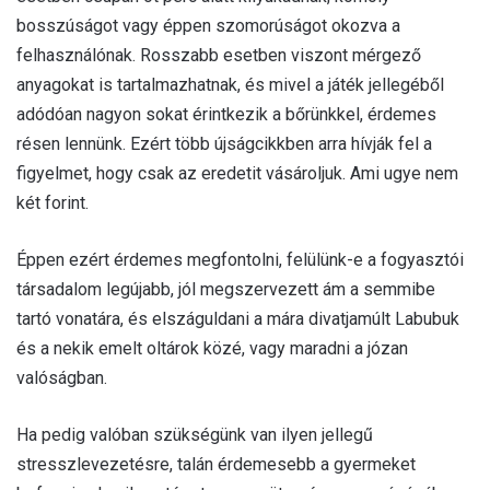
bosszúságot vagy éppen szomorúságot okozva a
felhasználónak. Rosszabb esetben viszont mérgező
anyagokat is tartalmazhatnak, és mivel a játék jellegéből
adódóan nagyon sokat érintkezik a bőrünkkel, érdemes
résen lennünk. Ezért több újságcikkben arra hívják fel a
figyelmet, hogy csak az eredetit vásároljuk. Ami ugye nem
két forint.
Éppen ezért érdemes megfontolni, felülünk-e a fogyasztói
társadalom legújabb, jól megszervezett ám a semmibe
tartó vonatára, és elszáguldani a mára divatjamúlt Labubuk
és a nekik emelt oltárok közé, vagy maradni a józan
valóságban.
Ha pedig valóban szükségünk van ilyen jellegű
stresszlevezetésre, talán érdemesebb a gyermeket