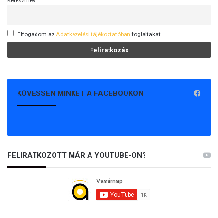
Keresztnév
a
K
D
Elfogadom az
Adatkezelési tájékoztatóban
foglaltakat.
N
P
ü
g
y
v
KÖVESSEN MINKET A FACEBOOKON
e
z
e
t
ő
a
FELIRATKOZOTT MÁR A YOUTUBE-ON?
l
e
l
n
ö
k