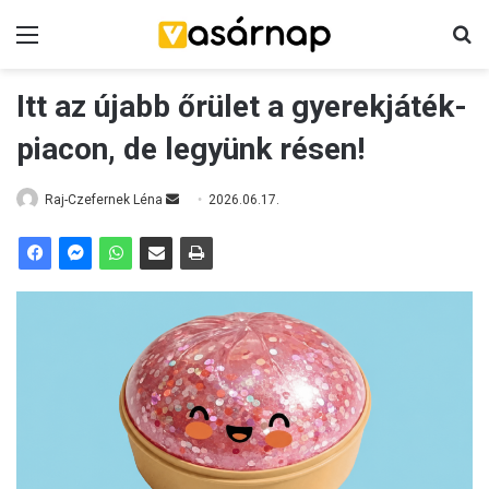
Menü
K
Itt az újabb őrület a gyerekjáték-
piacon, de legyünk résen!
Raj-Czefernek Léna
S
2026.06.17.
e
n
d
a
n
e
m
a
i
l